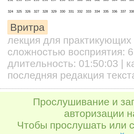
324
325
326
327
328
329
330
331
332
333
334
335
336
337
33
Вритра
лекция для практикующих
сложностью восприятия: 6
длительность:
01:50:03
| к
последняя редакция текста
Прослушивание и заг
авторизации н
Чтобы прослушать или с