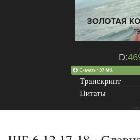
D:
46
Скачать
~37 Мб.
Транскрипт
Цитаты
adver
ШБ 6.12.17-18 - Славн