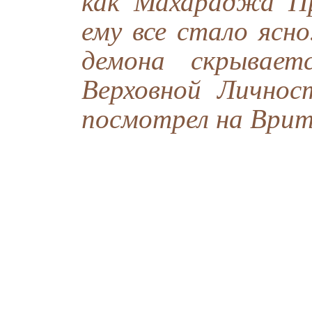
как Махараджа П
ему все стало ясн
демона скрывает
Верховной Личнос
посмотрел на Вритр