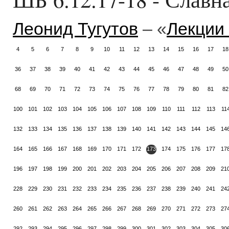
Леонид Тугутов
– «
Лекции
4
5
6
7
8
9
10
11
12
13
14
15
16
17
18
36
37
38
39
40
41
42
43
44
45
46
47
48
49
50
68
69
70
71
72
73
74
75
76
77
78
79
80
81
82
100
101
102
103
104
105
106
107
108
109
110
111
112
113
11
132
133
134
135
136
137
138
139
140
141
142
143
144
145
14
164
165
166
167
168
169
170
171
172
173
174
175
176
177
17
196
197
198
199
200
201
202
203
204
205
206
207
208
209
21
228
229
230
231
232
233
234
235
236
237
238
239
240
241
24
260
261
262
263
264
265
266
267
268
269
270
271
272
273
27
292
293
294
295
296
297
298
299
300
301
302
303
304
305
30