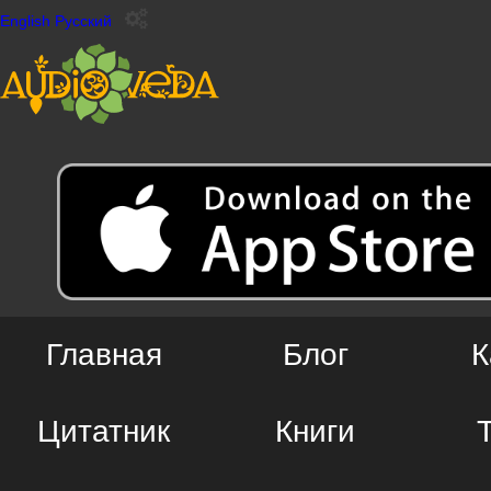
English
Русский
Главная
Блог
К
Цитатник
Книги