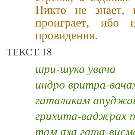
Никто не знает, 
проиграет, ибо 
провидения.
ТЕКСТ 18
шри-шука увача
индро вритра-вача
гаталикам апуджа
грихита-ваджрах п
там аха гата-висм