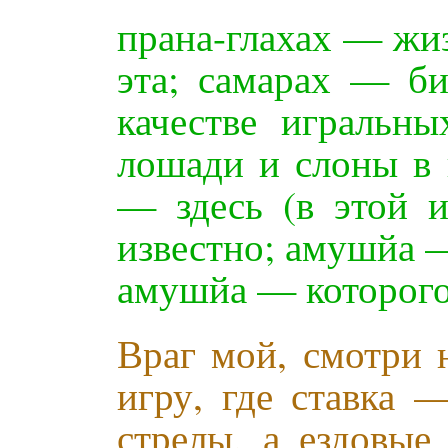
прана-глахах — жиз
эта; самарах — б
качестве игральны
лошади и слоны в 
— здесь (в этой 
известно; амушйа 
амушйа — которого
Враг мой, смотри 
игру, где ставка 
стрелы, а ездовые