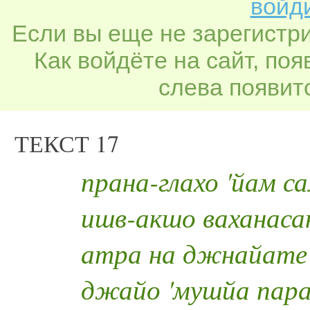
войди
Если вы еще не зарегистр
Как войдёте на сайт, по
слева появитс
ТЕКСТ 17
прана-глахо 'йам с
ишв-акшо ваханаса
атра на джнайате
джайо 'мушйа пар