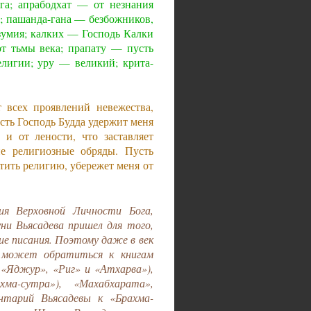
га; апрабодхат — от незнания
; пашанда-гана — безбожников,
зумия; калких — Господь Калки
т тьмы века; прапату — пусть
лигии; уру — великий; крита-
т всех проявлений невежества,
сть Господь Будда удержит меня
 и от лености, что заставляет
ие религиозные обряды. Пусть
тить религию, убережет меня от
 Верховной Личности Бога,
ни Вьясадева пришел для того,
ие писания. Поэтому даже в век
 может обратиться к книгам
«Яджур», «Риг» и «Атхарва»),
ма-сутра»), «Махабхарата»,
нтарий Вьясадевы к «Брахма-