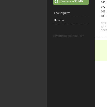
Скачать
~30 Мб.
248
277
306
Транскрипт
335
Цитаты
лек
дли
посл
advertising placeholder