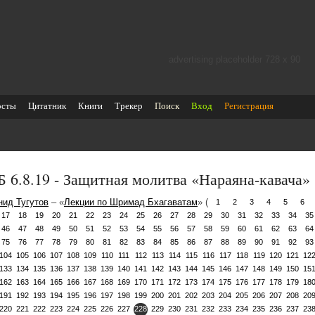
advertising placeholder 728 х 90
осты
Цитатник
Книги
Трекер
Поиск
Вход
Регистрация
 6.8.19 - Защитная молитва «Нараяна-кавача»
нид Тугутов
– «
Лекции по Шримад Бхагаватам
» (
1
2
3
4
5
6
17
18
19
20
21
22
23
24
25
26
27
28
29
30
31
32
33
34
35
46
47
48
49
50
51
52
53
54
55
56
57
58
59
60
61
62
63
64
75
76
77
78
79
80
81
82
83
84
85
86
87
88
89
90
91
92
93
104
105
106
107
108
109
110
111
112
113
114
115
116
117
118
119
120
121
12
133
134
135
136
137
138
139
140
141
142
143
144
145
146
147
148
149
150
15
162
163
164
165
166
167
168
169
170
171
172
173
174
175
176
177
178
179
18
191
192
193
194
195
196
197
198
199
200
201
202
203
204
205
206
207
208
20
220
221
222
223
224
225
226
227
228
229
230
231
232
233
234
235
236
237
23