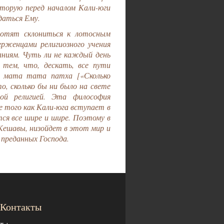
оторую перед началом Кали-юги
даться Ему.
хотят склониться к лотосным
рженцами религиозного учения
аниям. Чуть ли не каждый день
 тем, что, дескать, все пути
а мата тата патха [«Сколько
то, сколько бы ни было на свете
ой религией. Эта философия
ре того как Кали-юга вступает в
ся все шире и шире. Поэтому в
 Кешавы, низойдет в этот мир и
 преданных Господа.
Контакты