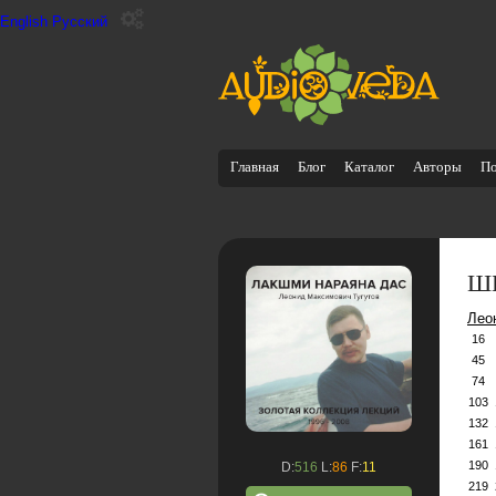
English
Русский
Главная
Блог
Каталог
Авторы
П
ШБ
Лео
16
45
74
103
132
161
190
D:
516
L:
86
F:
11
219