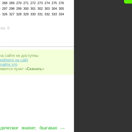
7
268
269
270
271
272
273
274
275
276
6
297
298
299
300
301
302
303
304
305
5
326
327
328
329
330
331
332
333
334
ия: 6
на сайте не доступны
войдите на сайт
лайте это
оявится пункт «
Скачать
»
ическое знание; бхагаван —