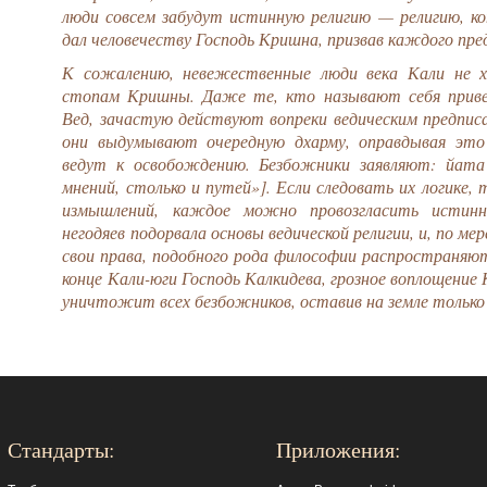
люди совсем забудут истинную религию — религию, к
дал человечеству Господь Кришна, призвав каждого пре
К сожалению, невежественные люди века Кали не 
стопам Кришны. Даже те, кто называют себя приве
Вед, зачастую действуют вопреки ведическим предпис
они выдумывают очередную дхарму, оправдывая это
ведут к освобождению. Безбожники заявляют: йат
мнений, столько и путей»]. Если следовать их логике, 
измышлений, каждое можно провозгласить истинн
негодяев подорвала основы ведической религии, и, по ме
свои права, подобного рода философии распространяют
конце Кали-юги Господь Калкидева, грозное воплощение
уничтожит всех безбожников, оставив на земле только
Стандарты:
Приложения: