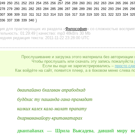
249
250
251
252
253
254
255
256
257
258
259
260
261
262
263
264
265
266
26
278
279
280
281
282
283
284
285
286
287
288
289
290
291
292
293
294
295
29
307
308
309
310
311
312
313
314
315
316
317
318
319
320
321
322
323
324
32
)
336
337
338
339
340
ция для практикующих
из раздела «
Философия
»
со сложностью восприят
тельность:
01:29:49
| качество:
mp3
48kB/s
30 Mb
едняя редакция текста: 2011-11-22 23:28:00 UTC
Прослушивание и загрузка этого материала без авторизации 
Чтобы прослушать или скачать эту запись пожалуйста
Если вы еще не зарегистрировались –
просто сде
Как войдёте на сайт, появится плеер, а в боковом меню слева п
дваипайано бхагаван апрабодхад
буддхас ту пашанда-гана-прамадат
калких калех кала-малат прапату
дхармаванайору-критаватарах
дваипайанах — Шрила Вьясадева, давший миру вед