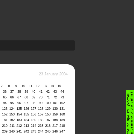
23 January 2004
7
8
9
10
11
12
13
14
15
36
37
38
39
40
41
42
43
44
65
66
67
68
69
70
71
72
73
94
95
96
97
98
99
100
101
102
2
123
124
125
126
127
128
129
130
131
1
152
153
154
155
156
157
158
159
160
0
181
182
183
184
185
186
187
188
189
9
210
211
212
213
214
215
216
217
218
8
239
240
241
242
243
244
245
246
247