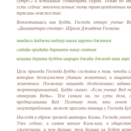
сутре») и остальные семнадцать Пуран. Только по м
есть сейчас многочисленные тома трансцендентных кни
трясины невежества.
Воплотившись как Будда, Господь отверг учение В
«Дашаватара-стотре» Шрила Джаядева Госвами:
ниндаси йаджна-видхер ахаха шрути-джатам
садайа-хридайа-даршита-пашу-гхатам
кешава дхрита-буддха-шарира джайа джагад-иша харе
Цель прихода Господа Будды состояла в том, чтобы сп
которые безжалостно убивали животных, и защитит
животных. Поскольку пашанди (безбожники) забива
жертвоприношений, Будда сказал: «Если учение Вед 
отвергаю Веды». Тем самым он, по сути дела, сп
предписаниями Вед. Поэтому тот, кто хочет 
злоупотребления, может просить помощи у Господа Бу
Нисходя в образе грозной аватары Калки, Господь уни
Уже сейчас, в самом начале Кали-юги, в обществе
лжерелигии, и чем дальше, тем больше их будет возн