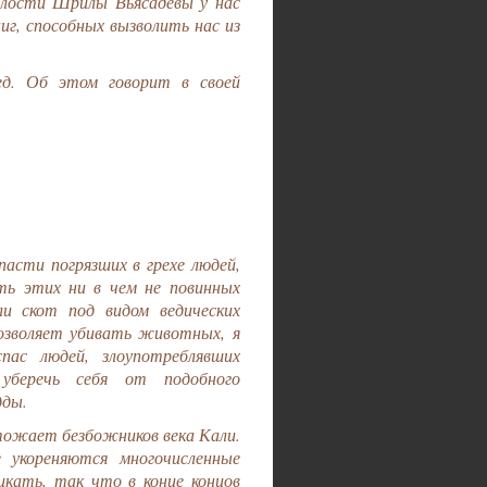
илости Шрилы Вьясадевы у нас
г, способных вызволить нас из
ед. Об этом говорит в своей
асти погрязших в грехе людей,
ь этих ни в чем не повинных
ли скот под видом ведических
позволяет убивать животных, я
ас людей, злоупотреблявших
уберечь себя от подобного
дды.
чтожает безбожников века Кали.
 укореняются многочисленные
икать, так что в конце концов