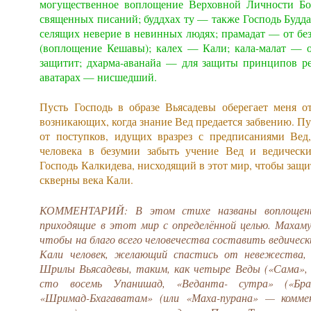
могущественное воплощение Верховной Личности Бо
священных писаний; буддхах ту — также Господь Будда
селящих неверие в невинных людях; прамадат — от бе
(воплощение Кешавы); калех — Кали; кала-малат — о
защитит; дхарма-аванайа — для защиты принципов ре
аватарах — нисшедший.
Пусть Господь в образе Вьясадевы оберегает меня о
возникающих, когда знание Вед предается забвению. Пу
от поступков, идущих вразрез с предписаниями Вед,
человека в безумии забыть учение Вед и ведическ
Господь Калкидева, нисходящий в этот мир, чтобы защи
скверны века Кали.
КОММЕНТАРИЙ: В этом стихе названы воплощения
приходящие в этот мир с определённой целью. Махаму
чтобы на благо всего человечества составить ведическ
Кали человек, желающий спастись от невежества,
Шрилы Вьясадевы, таким, как четыре Веды («Сама», 
сто восемь Упанишад, «Веданта- сутра» («Брах
«Шримад-Бхагаватам» (или «Маха-пурана» — комме