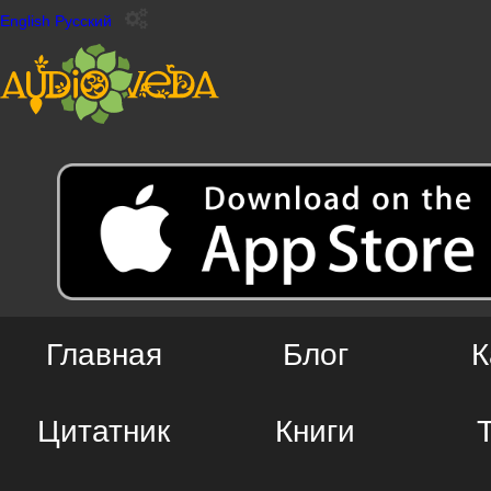
English
Русский
Главная
Блог
К
Цитатник
Книги