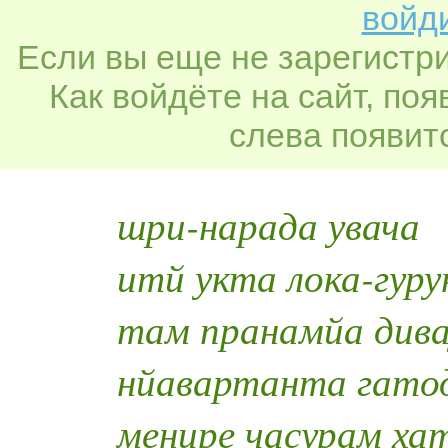
войди
Если вы еще не зарегистр
Как войдёте на сайт, по
слева появитс
шри-нарада увача
итй укта лока-гуру
там пранамйа дива
нйавартанта гато
менире часурам ха