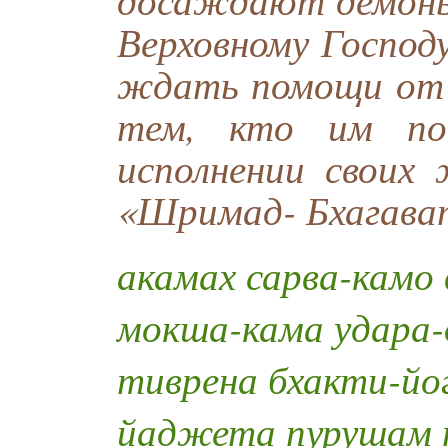
Верховному Господ
ждать помощи от 
тем, кто им пок
исполнении своих
«Шримад- Бхагават
акамах сарва-камо 
мокша-кама удара-
тиврена бхакти-йо
йаджета пурушам 