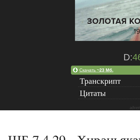
D:
4
Скачать
~23 Мб.
Транскрипт
Цитаты
adver
ШБ 7.4.29 - Хираньяк