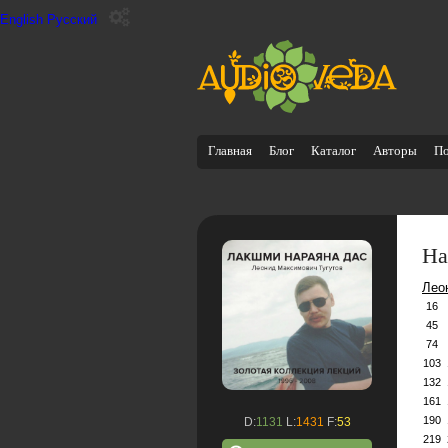
English
Русский
Главная
Блог
Каталог
Авторы
П
На
Лео
16
45
74
103
132
161
190
D:
1131
L:
1431
F:
53
219