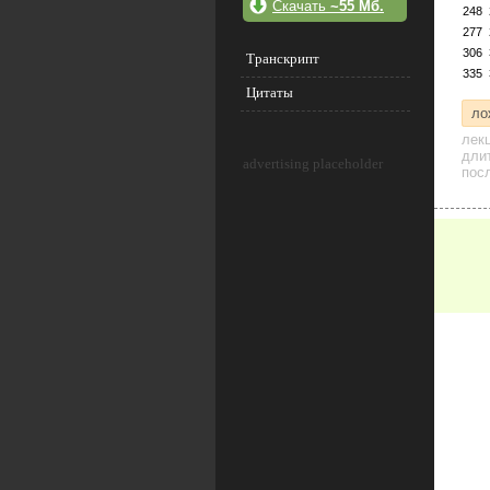
Скачать
~55 Мб.
248
277
306
Транскрипт
335
Цитаты
ло
лек
дли
advertising placeholder
посл