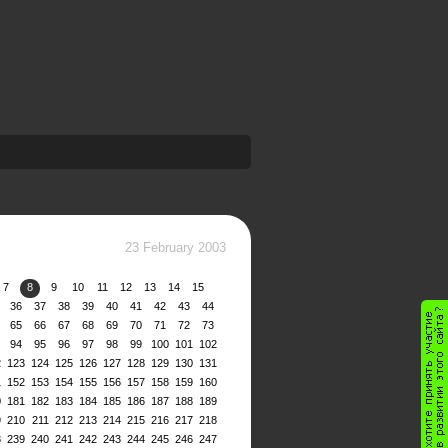
23 February 2003
7
8
9
10
11
12
13
14
15
36
37
38
39
40
41
42
43
44
65
66
67
68
69
70
71
72
73
94
95
96
97
98
99
100
101
102
2
123
124
125
126
127
128
129
130
131
1
152
153
154
155
156
157
158
159
160
0
181
182
183
184
185
186
187
188
189
9
210
211
212
213
214
215
216
217
218
8
239
240
241
242
243
244
245
246
247