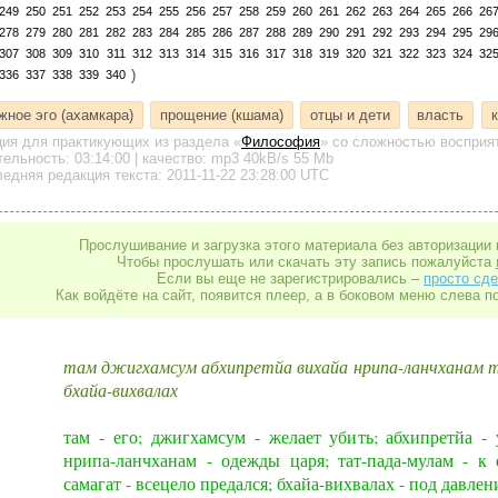
249
250
251
252
253
254
255
256
257
258
259
260
261
262
263
264
265
266
26
278
279
280
281
282
283
284
285
286
287
288
289
290
291
292
293
294
295
29
307
308
309
310
311
312
313
314
315
316
317
318
319
320
321
322
323
324
32
)
336
337
338
339
340
жное эго (ахамкара)
прощение (кшама)
отцы и дети
власть
ция для практикующих
из раздела «
Философия
»
со сложностью восприят
тельность:
03:14:00
| качество:
mp3
40kB/s
55 Mb
едняя редакция текста: 2011-11-22 23:28:00 UTC
Прослушивание и загрузка этого материала без авторизации 
Чтобы прослушать или скачать эту запись пожалуйста
Если вы еще не зарегистрировались –
просто сде
Как войдёте на сайт, появится плеер, а в боковом меню слева п
там джигхамсум абхипретйа вихайа нрипа-ланчханам 
бхайа-вихвалах
там - его; джигхамсум - желает убить; абхипретйа - 
нрипа-ланчханам - одежды царя; тат-пада-мулам - к 
самагат - всецело предался; бхайа-вихвалах - под давлен