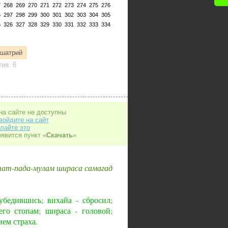
7
268
269
270
271
272
273
274
275
276
6
297
298
299
300
301
302
303
304
305
5
326
327
328
329
330
331
332
333
334
кшатрий
ия: 6
на сайте не доступны
войдите на сайт
лайте это
оявится пункт «
Скачать
»
тат-пада-мулам шираса самагад
убедившись; вихайа - сбросил;
его стопам; шираса - головой;
ием страха.