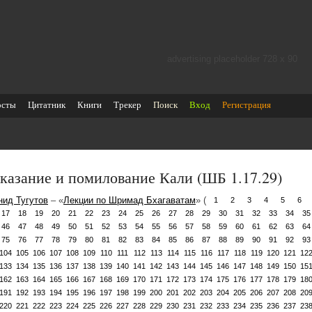
advertising placeholder 728 х 90
осты
Цитатник
Книги
Трекер
Поиск
Вход
Регистрация
казание и помилование Кали (ШБ 1.17.29)
нид Тугутов
– «
Лекции по Шримад Бхагаватам
» (
1
2
3
4
5
6
17
18
19
20
21
22
23
24
25
26
27
28
29
30
31
32
33
34
35
46
47
48
49
50
51
52
53
54
55
56
57
58
59
60
61
62
63
64
75
76
77
78
79
80
81
82
83
84
85
86
87
88
89
90
91
92
93
104
105
106
107
108
109
110
111
112
113
114
115
116
117
118
119
120
121
12
133
134
135
136
137
138
139
140
141
142
143
144
145
146
147
148
149
150
15
162
163
164
165
166
167
168
169
170
171
172
173
174
175
176
177
178
179
18
191
192
193
194
195
196
197
198
199
200
201
202
203
204
205
206
207
208
20
220
221
222
223
224
225
226
227
228
229
230
231
232
233
234
235
236
237
23