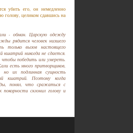
тся убить его, он немедленно
ою голову, целиком сдавшись на
ли - обман. Царскую одежду
ежды рядится человек низшего
ть только вызов настоящего
 кшатрий никогда не сдается.
 чтобы победить или умереть.
Кали есть много притворщиков,
, но их подлинная сущность
ий кшатрий. Поэтому когда
жды, понял, что сражаться с
 покорности склонил голову и