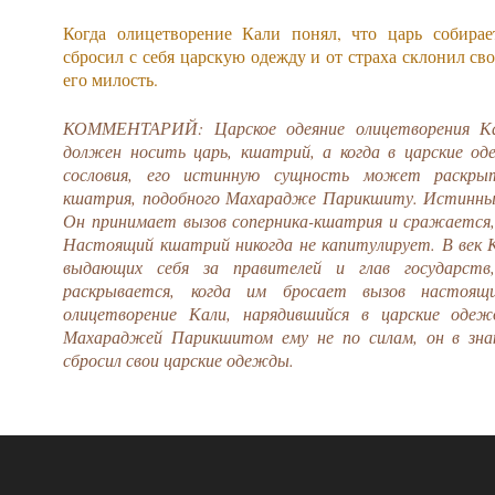
Когда олицетворение Кали понял, что царь собирае
сбросил с себя царскую одежду и от страха склонил св
его милость.
КОММЕНТАРИЙ: Царское одеяние олицетворения Ка
должен носить царь, кшатрий, а когда в царские од
сословия, его истинную сущность может раскры
кшатрия, подобного Махарадже Парикшиту. Истинный
Он принимает вызов соперника-кшатрия и сражается,
Настоящий кшатрий никогда не капитулирует. В век 
выдающих себя за правителей и глав государств
раскрывается, когда им бросает вызов настоящ
олицетворение Кали, нарядившийся в царские оде
Махараджей Парикшитом ему не по силам, он в знак
сбросил свои царские одежды.