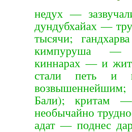
недух — зазвучал
дундубхайах — тру
тысячи; гандхарв
кимпуруша — ж
киннарах — и жит
стали петь и в
возвышеннейшим;
Бали); критам —
необычайно трудно
адат — поднес да