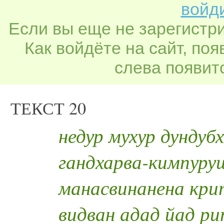
войди
Если вы еще не зарегистр
Как войдёте на сайт, по
слева появитс
ТЕКСТ 20
недур мухур дундуб
гандхарва-кимпуру
манасвинанена кри
видван адад йад р