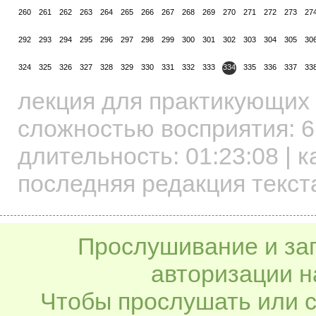
260
261
262
263
264
265
266
267
268
269
270
271
272
273
27
292
293
294
295
296
297
298
299
300
301
302
303
304
305
30
324
325
326
327
328
329
330
331
332
333
334
335
336
337
33
лекция для практикующих
сложностью восприятия: 6
длительность:
01:23:08
| к
последняя редакция текста
Прослушивание и заг
авторизации н
Чтобы прослушать или с