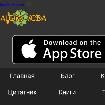
English
Русский
Главная
Блог
К
Цитатник
Книги