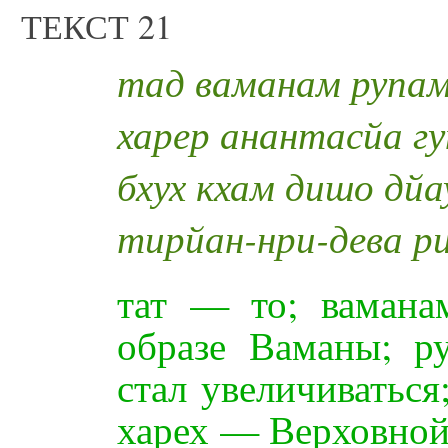
ТЕКСТ 21
тад ваманам рупа
харер анантасйа г
бхух кхам дишо дйа
тирйан-нри-дева р
тат — то; ваман
образе Ваманы; р
стал увеличиватьс
харех — Верховной