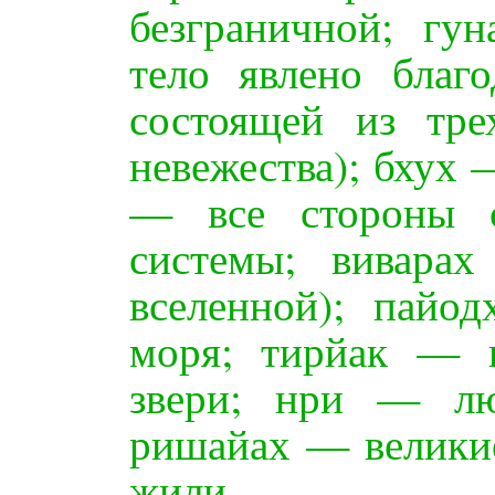
безграничной; гун
тело явлено благо
состоящей из тре
невежества); бхух
— все стороны с
системы; вивара
вселенной); пайо
моря; тирйак — 
звери; нри — лю
ришайах — великие
жили.