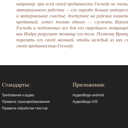
например, при всей своей преданности Господу не оче
материального рабства — его гораздо больше интерес
и материальное счастье, доступное на райских планет
преданный, хотел только одного — служить Верхо
Господь и подготовил все для его скорейшего возвраще
как Индра разрушит темницу его тела. Поэтому Врит
поразить его своей молнией, чтобы каждый из них с
своей преданностью Господу.
Стандарты:
Приложения:
Требования к аудио
АудиоВеда-android
Правила транскрибирования
АудиоВеда-iOS
Правила обработки текстов