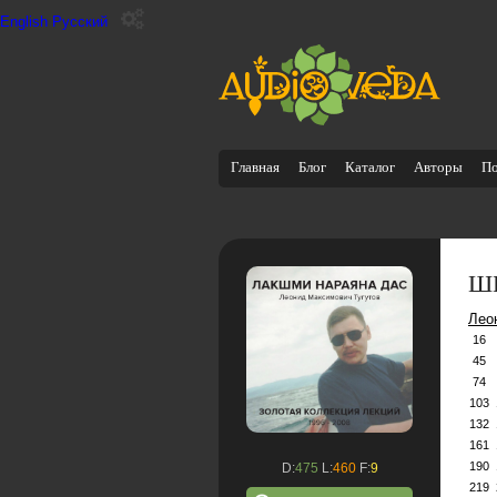
English
Русский
Главная
Блог
Каталог
Авторы
П
ШБ
Лео
16
45
74
103
132
161
190
D:
475
L:
460
F:
9
219