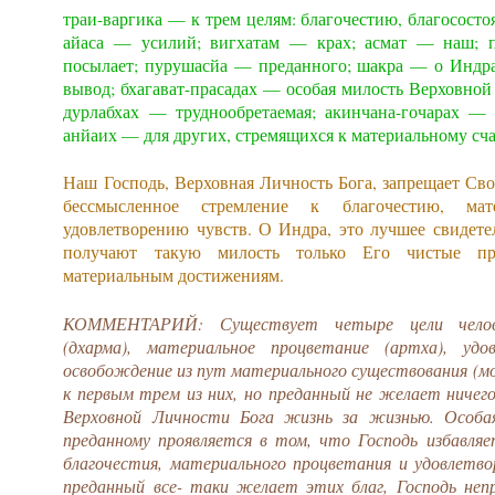
траи-варгика — к трем целям: благочестию, благосост
айаса — усилий; вигхатам — крах; асмат — наш; 
посылает; пурушасйа — преданного; шакра — о Индра
вывод; бхагават-прасадах — особая милость Верховной
дурлабхах — труднообретаемая; акинчана-гочарах —
анйаих — для других, стремящихся к материальному сч
Наш Господь, Верховная Личность Бога, запрещает Св
бессмысленное стремление к благочестию, ма
удовлетворению чувств. О Индра, это лучшее свидете
получают такую милость только Его чистые пр
материальным достижениям.
КОММЕНТАРИЙ: Существует четыре цели челове
(дхарма), материальное процветание (артха), удо
освобождение из пут материального существования (м
к первым трем из них, но преданный не желает ниче
Верховной Личности Бога жизнь за жизнью. Особа
преданному проявляется в том, что Господь избавля
благочестия, материального процветания и удовлетвор
преданный все- таки желает этих благ, Господь неп