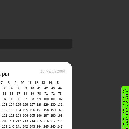
суры
18 March 2004
7
8
9
10
11
12
13
14
15
36
37
38
39
40
41
42
43
44
65
66
67
68
69
70
71
72
73
94
95
96
97
98
99
100
101
102
2
123
124
125
126
127
128
129
130
131
1
152
153
154
155
156
157
158
159
160
0
181
182
183
184
185
186
187
188
189
9
210
211
212
213
214
215
216
217
218
8
239
240
241
242
243
244
245
246
247