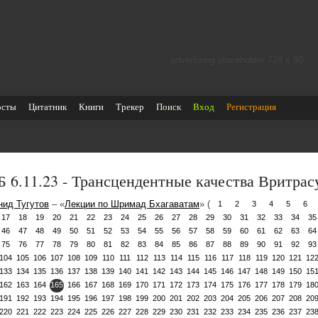
advertising placeholder 728 х 90
осты
Цитатник
Книги
Трекер
Поиск
Вход
Регистрация
 6.11.23 - Трансцендентные качества Вритра
нид Тугутов
– «
Лекции по Шримад Бхагаватам
» (
1
2
3
4
5
6
17
18
19
20
21
22
23
24
25
26
27
28
29
30
31
32
33
34
35
46
47
48
49
50
51
52
53
54
55
56
57
58
59
60
61
62
63
64
75
76
77
78
79
80
81
82
83
84
85
86
87
88
89
90
91
92
93
104
105
106
107
108
109
110
111
112
113
114
115
116
117
118
119
120
121
12
133
134
135
136
137
138
139
140
141
142
143
144
145
146
147
148
149
150
15
162
163
164
165
166
167
168
169
170
171
172
173
174
175
176
177
178
179
18
191
192
193
194
195
196
197
198
199
200
201
202
203
204
205
206
207
208
20
220
221
222
223
224
225
226
227
228
229
230
231
232
233
234
235
236
237
23