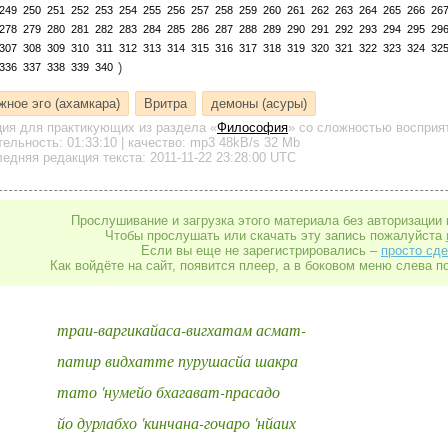
249
250
251
252
253
254
255
256
257
258
259
260
261
262
263
264
265
266
26
278
279
280
281
282
283
284
285
286
287
288
289
290
291
292
293
294
295
29
307
308
309
310
311
312
313
314
315
316
317
318
319
320
321
322
323
324
32
)
336
337
338
339
340
жное эго (ахамкара)
Вритра
демоны (асуры)
ция для практикующих
из раздела «
Философия
»
со сложностью восприят
тельность:
01:33:10
| качество:
mp3
48kB/s
32 Mb
едняя редакция текста: 2011-11-22 23:28:00 UTC
Прослушивание и загрузка этого материала без авторизации 
Чтобы прослушать или скачать эту запись пожалуйста
Если вы еще не зарегистрировались –
просто сде
Как войдёте на сайт, появится плеер, а в боковом меню слева п
траи-варгикайаса-вигхатам асмат-
патир видхатте пурушасйа шакра
тато 'нумейо бхагават-прасадо
йо дурлабхо 'кинчана-гочаро 'нйаих