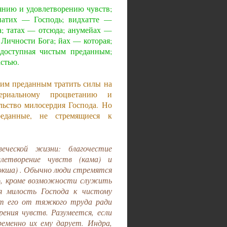
оянию и удовлетворению чувств;
патих — Господь; видхатте —
; татах — отсюда; анумейах —
 Личности Бога; йах — которая;
 доступная чистым преданным;
астью.
оим преданным тратить силы на
териальному процветанию и
льство милосердия Господа. Но
еданные, не стремящиеся к
ческой жизни: благочестие
влетворение чувств (кама) и
окша) . Обычно люди стремятся
го, кроме возможности служить
я милость Господа к чистому
ет его от тяжкого труда ради
ения чувств. Разумеется, если
ременно их ему дарует. Индра,