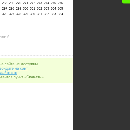
7
268
269
270
271
272
273
274
275
276
6
297
298
299
300
301
302
303
304
305
5
326
327
328
329
330
331
332
333
334
ия: 6
на сайте не доступны
войдите на сайт
лайте это
оявится пункт «
Скачать
»