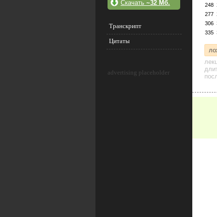
Скачать
~32 Мб.
248
277
306
Транскрипт
335
Цитаты
ло
лек
дли
advertising placeholder
посл