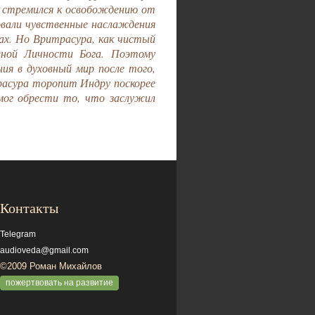
нь стремился к освобождению от
овали чувственные наслаждения
ах. Но Вритрасура, как чистый
вной Личности Бога. Поэтому
ния в духовный мир после того,
расура торопит Индру поскорее
мог обрести то, что заслужил
Контакты
Telegram
audioveda@gmail.com
©2009 Роман Михайлов
пожертвовать на развитие