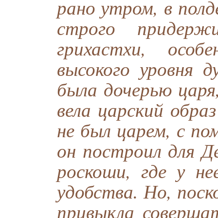
рано утром, в полд
строго придерж
грихастхи, особ
высокого уровня д
была дочерью царя
вела царский обра
не был царем, с п
он построил для Д
роскоши, где у не
удобства. Но, поск
привыкла совершат