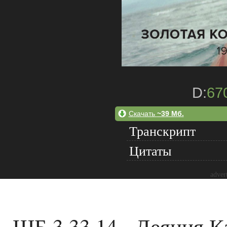
D:
67
Скачать
~39 Мб.
Транскрипт
Цитаты
adver
ШБ 3.33.14 - Деяния 