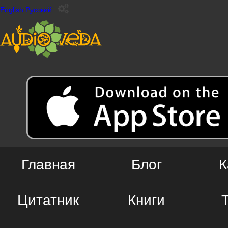
English
Русский
Главная
Блог
К
Цитатник
Книги