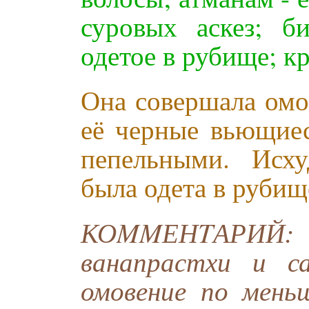
суровых аскез; б
одетое в рубище; к
Она совершала омов
её черные вьющиес
пепельными. Исху
была одета в рубищ
КОMMЕНTАРИЙ
ванапрастхи и с
омовение по мень