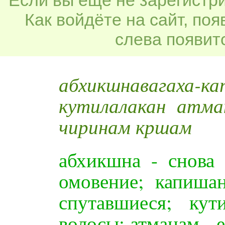
Как войдёте на сайт, по
слева появитс
абхикшнавага
кутилалакан атма
чиринам кршам
абхикшна - снова 
омовение; капиша
спутавшиеся; ку
волосы; атманам - её