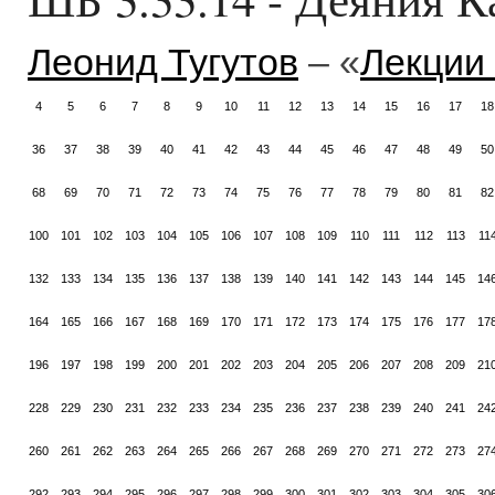
Леонид Тугутов
– «
Лекции
4
5
6
7
8
9
10
11
12
13
14
15
16
17
18
36
37
38
39
40
41
42
43
44
45
46
47
48
49
50
68
69
70
71
72
73
74
75
76
77
78
79
80
81
82
100
101
102
103
104
105
106
107
108
109
110
111
112
113
11
132
133
134
135
136
137
138
139
140
141
142
143
144
145
14
164
165
166
167
168
169
170
171
172
173
174
175
176
177
17
196
197
198
199
200
201
202
203
204
205
206
207
208
209
21
228
229
230
231
232
233
234
235
236
237
238
239
240
241
24
260
261
262
263
264
265
266
267
268
269
270
271
272
273
27
292
293
294
295
296
297
298
299
300
301
302
303
304
305
30