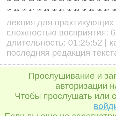
324
325
326
327
328
329
330
331
332
333
334
335
336
337
33
лекция для практикующих
сложностью восприятия: 6
длительность:
01:25:52
| к
последняя редакция текста
Прослушивание и заг
авторизации н
Чтобы прослушать или с
войди
Если вы еще не зарегистр