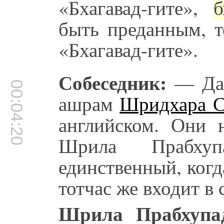
«Бхагавад-гите»,
б
быть преданным, т
«Бхагавад-гите».
Собеседник:
— Даж
00:04:20
ашрам
Шридхара 
английском. Они 
Шрила Прабху
единственный, когд
тотчас же входит в 
Шрила Прабхупа