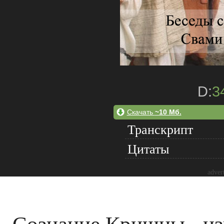
D:
3
Скачать
~10 Мб.
Транскрипт
Цитаты
adver
Сознание Кришны - из