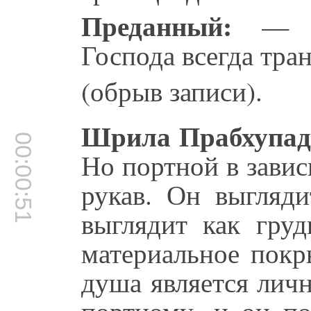
Преданный:
— Ко
Господа всегда тра
(обрыв записи).
Шрила Прабхупад
00:00:51
Но портной в завис
рукав. Он выгляди
выглядит как груд
материальное покр
душа является лич
портному, и он по