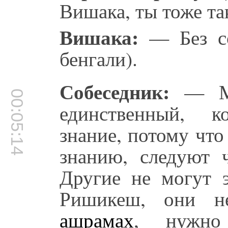
Вишака, ты тоже та
Вишака:
— Без со
бенгали).
Собеседник:
— Мы
00:05:14
единственный, к
знание, потому чт
знанию, следуют 
Другие не могут э
Ришикеш, они н
ашрамах
, нужно