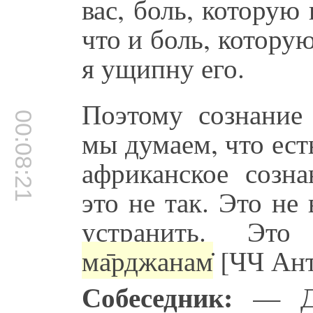
вас, боль, которую 
что и боль, котору
я ущипну его.
Поэтому сознание 
00:08:21
мы думаем, что ест
африканское созна
это не так. Это не
устранить. Эт
ма̄рджанам̇
[ЧЧ Анть
Собеседник:
— Да,