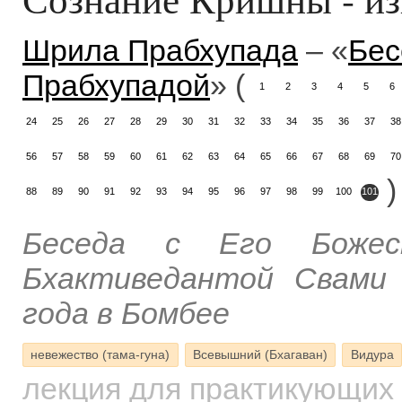
Шрила Прабхупада
– «
Бес
Прабхупадой
» (
1
2
3
4
5
6
24
25
26
27
28
29
30
31
32
33
34
35
36
37
38
56
57
58
59
60
61
62
63
64
65
66
67
68
69
70
)
88
89
90
91
92
93
94
95
96
97
98
99
100
101
Беседа с Его Божес
Бхактиведантой Свами
года в Бомбее
невежество (тама-гуна)
Всевышний (Бхагаван)
Видура
лекция для практикующих