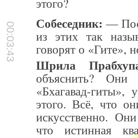
этого?
Собеседник:
— Поск
00:03:43
из этих так назы
говорят о «Гите», 
Шрила Прабхупа
объяснить? Они 
«Бхагавад-гиты», 
этого. Всё, что он
искусственно. Они
что истинная кв