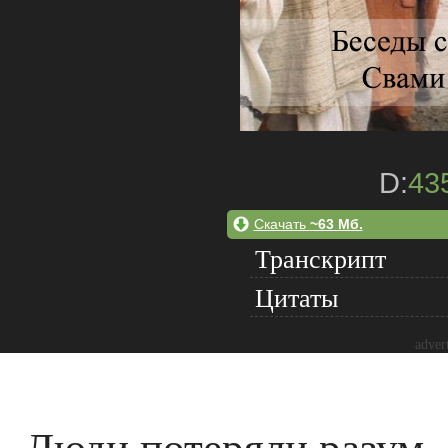
D:
43
Скачать
~63 Мб.
Транскрипт
Цитаты
adver
Люди потеряли разум