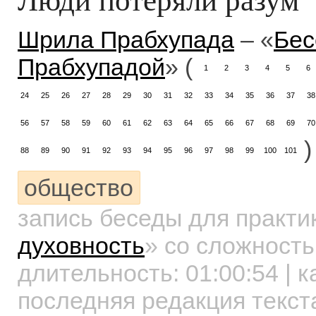
Шрила Прабхупада
– «
Бес
Прабхупадой
» (
1
2
3
4
5
6
24
25
26
27
28
29
30
31
32
33
34
35
36
37
38
56
57
58
59
60
61
62
63
64
65
66
67
68
69
70
)
88
89
90
91
92
93
94
95
96
97
98
99
100
101
общество
запись беседы для практ
духовность
»
со сложность
длительность:
01:00:54
| к
последняя редакция текст