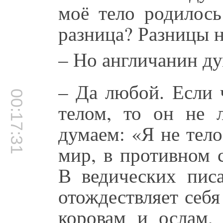
моё тело родилось
разница? Разницы н
– Но англичанин дум
– Да любой. Если 
00:17:31
телом, то он не 
думаем: «Я не тело
мир, в противном 
В ведических писа
отождествляет себя
коровам и ослам,