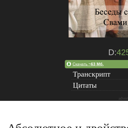
D:
42
Скачать
~63 Мб.
Транскрипт
Цитаты
adver
Абсолютное и двойств