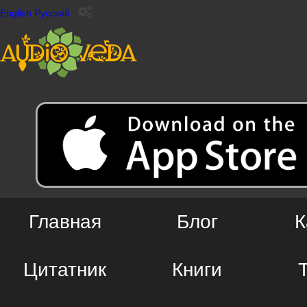
English
Русский
Главная
Блог
К
Цитатник
Книги