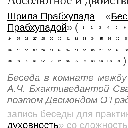
Шрила Прабхупада
– «
Бес
Прабхупадой
» (
1
2
3
4
5
6
24
25
26
27
28
29
30
31
32
33
34
35
36
37
38
56
57
58
59
60
61
62
63
64
65
66
67
68
69
70
)
88
89
90
91
92
93
94
95
96
97
98
99
100
101
Беседа в комнате межд
А.Ч. Бхактиведантой Св
поэтом Десмондом О’Грэди
запись беседы для практ
духовность
»
со сложность