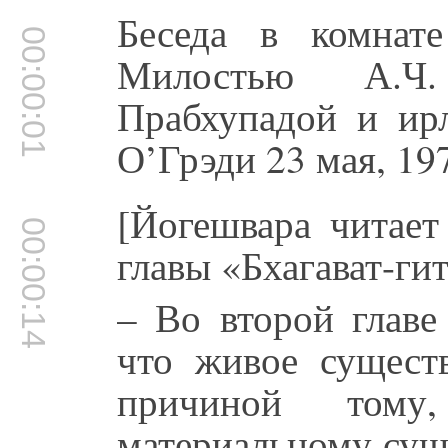
Беседа в комнат
00:00:01
Милостью А.Ч.
Прабхупадой и ир
О’Грэди 23 мая, 197
[Йогешвара читает
00:00:14
главы «Бхагават-ги
– Во второй главе
что живое существ
причиной тому
материальному сущ