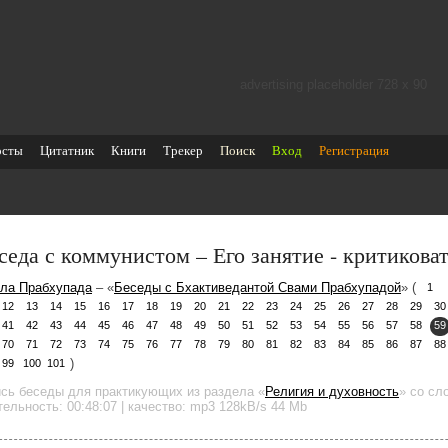
advertising placeholder 728 х 90
осты
Цитатник
Книги
Трекер
Поиск
Вход
Регистрация
седа с коммунистом – Его занятие - критикова
ла Прабхупада
– «
Беседы с Бхактиведантой Свами Прабхупадой
» (
1
12
13
14
15
16
17
18
19
20
21
22
23
24
25
26
27
28
29
30
41
42
43
44
45
46
47
48
49
50
51
52
53
54
55
56
57
58
59
70
71
72
73
74
75
76
77
78
79
80
81
82
83
84
85
86
87
88
)
99
100
101
ись беседы для практикующих
из раздела «
Религия и духовность
»
со сло
тельность:
00:48:07
| качество:
mp3
128kB/s
44 Mb