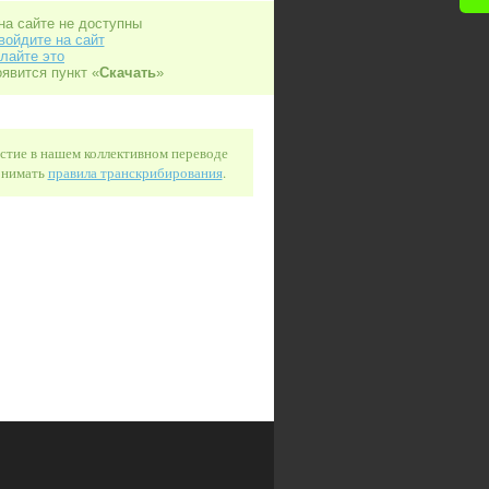
на сайте не доступны
войдите на сайт
лайте это
оявится пункт «
Скачать
»
астие в нашем коллективном переводе
понимать
правила транскрибирования
.