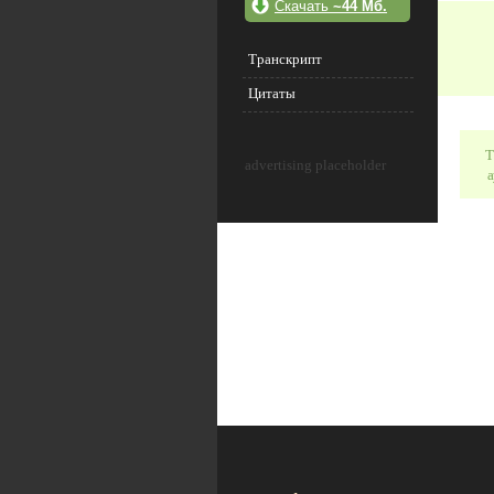
Скачать
~44 Мб.
Транскрипт
Цитаты
Т
advertising placeholder
а