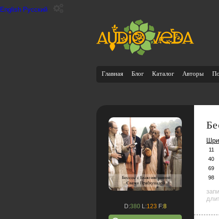
English
Русский
Главная
Блог
Каталог
Авторы
П
Бе
Шри
11
40
69
98
зап
дли
D:
380
L:
123
F:
8