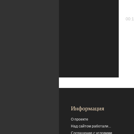
00:1
Информация
О проекте
Над сайтом работали...
Соглашение с условими