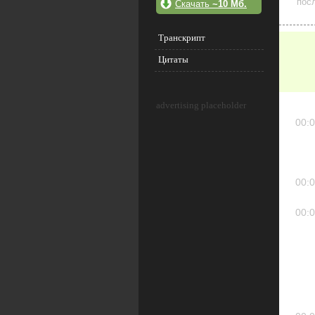
посл
Скачать
~10 Мб.
Транскрипт
Цитаты
advertising placeholder
00:0
00:0
00:0