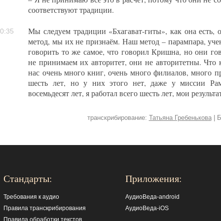
соответствуют традиции.
Мы следуем традиции «Бхагават-гиты», как она есть, 
0:35
метод, мы их не признаём. Наш метод – парампара, уче
говорить то же самое, что говорил Кришна, но они го
не принимаем их авторитет, они не авторитетны. Что 
нас очень много книг, очень много филиалов, много п
шесть лет, но у них этого нет, даже у миссии Р
восемьдесят лет, я работал всего шесть лет, мои результ
транскрибирование:
Татьяна Гребенькова
| 
Стандарты:
Приложения:
Требования к аудио
АудиоВеда-android
Правила транскрибирования
АудиоВеда-iOS
Правила обработки текстов