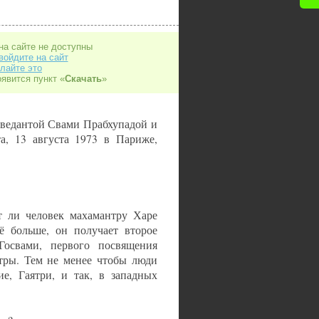
на сайте не доступны
войдите на сайт
лайте это
оявится пункт «
Скачать
»
иведантой Свами Прабхупадой и
а, 13 августа 1973 в Париже,
т ли человек махамантру Харе
ё больше, он получает второе
Госвами, первого посвящения
тры. Тем не менее чтобы люди
е, Гаятри, и так, в западных