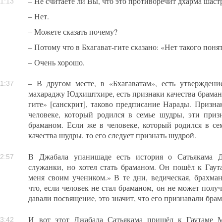
– Не считаете ли Вы, что это противоречит дхарма шаст
1:13
– Нет.
– Можете сказать почему?
– Потому что в Бхагават-гите сказано: «Нет такого поня
– Очень хорошо.
– В другом месте, в «Бхагаватам», есть утверждени
1:37
махараджу Юдхиштхире, есть признаки качества браманов
гите» [санскрит], таково предписание Нарады. Призна
человеке, который родился в семье шудры, эти приз
браманом. Если же в человеке, который родился в с
качества шудры, то его следует признать шудрой.
В Джабала упанишаде есть история о Сатьякама Д
2:57
служанки, но хотел стать браманом. Он пошёл к Гау
меня своим учеником.» В те дни, ведическая, брахман
что, если человек не стал браманом, он не может полу
давали посвящение, это значит, что его признавали бра
И вот этот Джабала Сатьякама пришёл к Гаутаме 
3:42