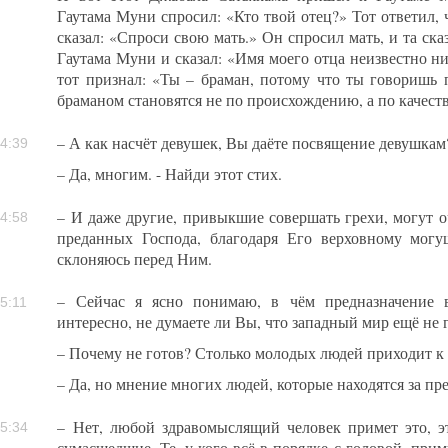
Гаутама Муни спросил: «Кто твой отец?» Тот ответил, ч
сказал: «Спроси свою мать.» Он спросил мать, и та ска
Гаутама Муни и сказал: «Имя моего отца неизвестно ни
тот признал: «Ты – браман, потому что ты говоришь п
браманом становятся не по происхождению, а по качест
– А как насчёт девушек, Вы даёте посвящение девушкам
4:39
– Да, многим. - Найди этот стих.
– И даже другие, привыкшие совершать грехи, могут 
4:58
преданных Господа, благодаря Его верховному могу
склоняюсь перед Ним.
– Сейчас я ясно понимаю, в чём предназначение 
5:11
интересно, не думаете ли Вы, что западный мир ещё не 
– Почему не готов? Столько молодых людей приходит 
– Да, но мнение многих людей, которые находятся за п
– Нет, любой здравомыслящий человек примет это, э
5:34