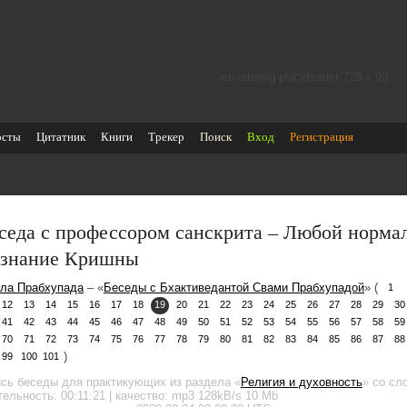
advertising placeholder 728 х 90
осты
Цитатник
Книги
Трекер
Поиск
Вход
Регистрация
седа с профессором санскрита – Любой норма
знание Кришны
ла Прабхупада
– «
Беседы с Бхактиведантой Свами Прабхупадой
» (
1
12
13
14
15
16
17
18
19
20
21
22
23
24
25
26
27
28
29
30
41
42
43
44
45
46
47
48
49
50
51
52
53
54
55
56
57
58
59
70
71
72
73
74
75
76
77
78
79
80
81
82
83
84
85
86
87
88
)
99
100
101
ись беседы для практикующих
из раздела «
Религия и духовность
»
со сло
тельность:
00:11:21
| качество:
mp3
128kB/s
10 Mb