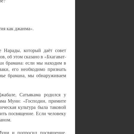
ре?
тия как джанма».
е Нарады, который даёт совет
, об этом сказано в «Бхагават-
ки брамана: если мы находим в
наки, его необходимо признать
емье брамана, мы обнаруживаем
жабале, Сатьякама родился у
тама Муни: «Господин, примите
ическая культура была таковой
чить посвящение. Если человеку
маном.
Муни и попросил посвящение,