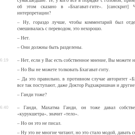
сумасшедшие. Те, у кого всё в порядке с головой, прим
об этом сказано в «Бхагават-гите». [санскрит
интерпретации?
– Ну, гораздо лучше, чтобы комментарий был отде
смешивалась с переводом, это нехорошо.
– Нет.
– Они должны быть разделены.
– Нет, если у Вас есть собственное мнение, Вы можете 
6:19
– Но Вы не можете толковать Бхагават-гиту.
– Да это правильно, в противном случае авторитет «Б
все так поступают, даже Доктор Радхакришнан и другие,
– Ганди тоже?
– Ганди, Махатма Ганди, он тоже давал собствен
6:40
«курукшетра», значит «тело».
– Но он это не писал.
– Ну это не многие читают, но это стало модой, давать 