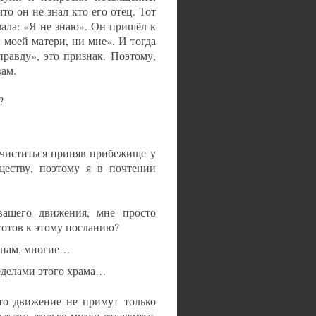
то он не знал кто его отец. Тот
зала: «Я не знаю». Он пришёл к
 моей матери, ни мне». И тогда
равду», это признак. Поэтому,
вам.
?
очиститься приняв прибежище у
ществу, поэтому я в почтении
вашего движения, мне просто
готов к этому посланию?
к нам, многие…
ределами этого храма…
то движение не примут только