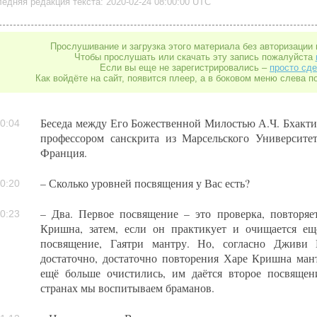
едняя редакция текста: 2020-02-24 08:00:00 UTC
Прослушивание и загрузка этого материала без авторизации 
Чтобы прослушать или скачать эту запись пожалуйста
Если вы еще не зарегистрировались –
просто сде
Как войдёте на сайт, появится плеер, а в боковом меню слева п
Беседа между Его Божественной Милостью А.Ч. Бхакт
0:04
профессором санскрита из Марсельского Университет
Франция.
– Сколько уровней посвящения у Вас есть?
0:20
– Два. Первое посвящение – это проверка, повторяе
0:23
Кришна, затем, если он практикует и очищается ещ
посвящение, Гаятри мантру. Но, согласно Дживи 
достаточно, достаточно повторения Харе Кришна ман
ещё больше очистились, им даётся второе посвящени
странах мы воспитываем браманов.