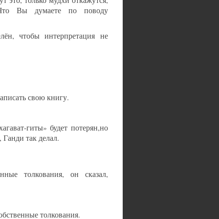
ут это, только мудхи откажутся,
] Что Вы думаете по поводу
лён, чтобы интерпретация не
написать свою книгу.
хагават-гиты» будет потерян,но
 Ганди так делал.
ные толкования, он сказал,
собственные толкования.