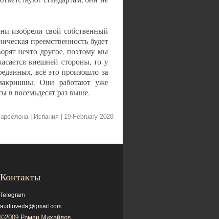
они изобрели свой собственный
ническая преемственность будет
ворят нечто другое, поэтому мы
касается внешней стороны, то у
реданных, всё это произошло за
амакришны. Они работают уже
аты в восемьдесят раз выше.
Барселона | Испания
| 19 February 2020
Контакты
Telegram
audioveda@gmail.com
©2009 Роман Михайлов