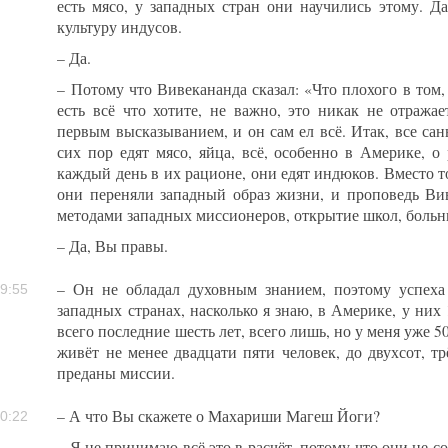
есть мясо, у западных стран они научились этому. Да
культуру индусов.
– Да.
– Потому что Вивекананда сказал: «Что плохого в том,
есть всё что хотите, не важно, это никак не отражае
первым высказыванием, и он сам ел всё. Итак, все са
сих пор едят мясо, яйца, всё, особенно в Америке, о
каждый день в их рационе, они едят индюков. Вместо то
они переняли западный образ жизни, и проповедь Ви
методами западных миссионеров, открытие школ, больни
– Да, Вы правы.
– Он не обладал духовным знанием, поэтому успех
9:55
западных странах, насколько я знаю, в Америке, у них
всего последние шесть лет, всего лишь, но у меня уже 
живёт не менее двадцати пяти человек, до двухсот, тр
преданы миссии.
– А что Вы скажете о Махариши Магеш Йоги?
0:22
– Я не принимаю всё это в расчёт, потому что они не с