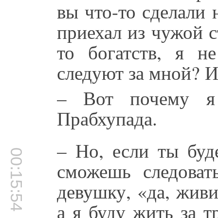
вы что-то сделали 
приехал из чужой с
то богатств, я н
следуют за мной? И
– Вот почему я
Прабхупада.
– Но, если ты буд
00:15:54
сможешь следова
девушку, «да, живи
а я буду жить за т