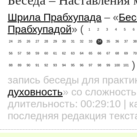
Шрила Прабхупада
– «
Бес
Прабхупадой
» (
1
2
3
4
5
6
24
25
26
27
28
29
30
31
32
33
34
35
36
37
38
56
57
58
59
60
61
62
63
64
65
66
67
68
69
70
)
88
89
90
91
92
93
94
95
96
97
98
99
100
101
запись беседы для практ
духовность
»
со сложность
длительность:
00:29:10
| к
последняя редакция текст