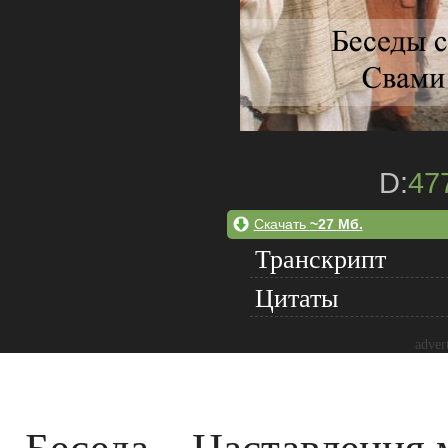
D:
47
Скачать
~27 Мб.
Транскрипт
Цитаты
adver
Беседа – Наставления