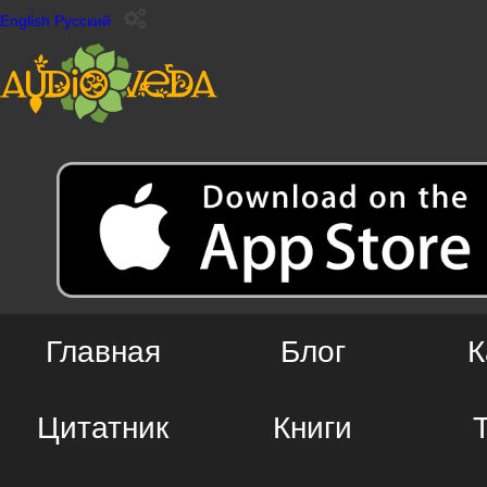
English
Русский
Главная
Блог
К
Цитатник
Книги