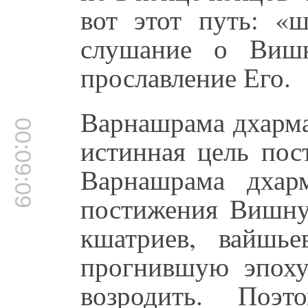
вот этот путь: «
слушание о Вишн
прославление Его.
Варнашрама дхарма
00:09:09
истинная цель пос
Варнашрама дхар
постижения Вишну,
кшатриев, вайшь
прогнившую эпоху
возродить. Поэт