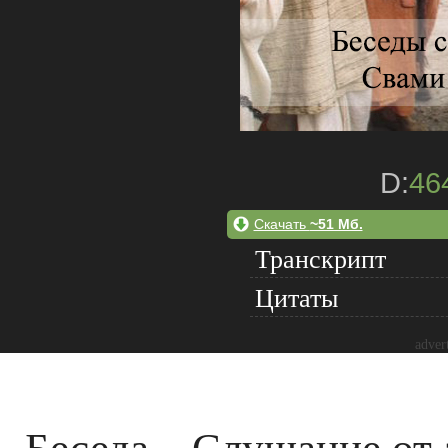
D:
46
Скачать
~51 Мб.
Транскрипт
Цитаты
adver
Беседа – Слушание от 