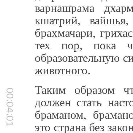
варнашрама дхар
кшатрий, вайшья
брахмачари, грихас
тех пор, пока ч
образовательную си
животного.
Таким образом чт
00:04:01
должен стать нас
браманом, брамано
это страна без зако