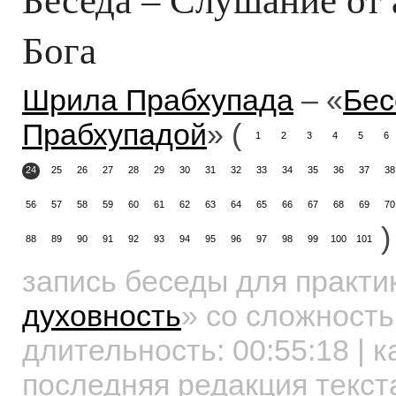
Бога
Шрила Прабхупада
– «
Бес
Прабхупадой
» (
1
2
3
4
5
6
24
25
26
27
28
29
30
31
32
33
34
35
36
37
38
56
57
58
59
60
61
62
63
64
65
66
67
68
69
70
)
88
89
90
91
92
93
94
95
96
97
98
99
100
101
запись беседы для практ
духовность
»
со сложность
длительность:
00:55:18
| к
последняя редакция текст