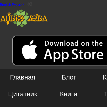
English
Русский
Главная
Блог
К
Цитатник
Книги