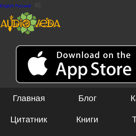
English
Русский
Главная
Блог
К
Цитатник
Книги