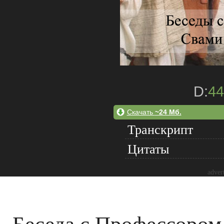
D:
44
Скачать
~24 Мб.
Транскрипт
Цитаты
adver
Беседа с Профессором