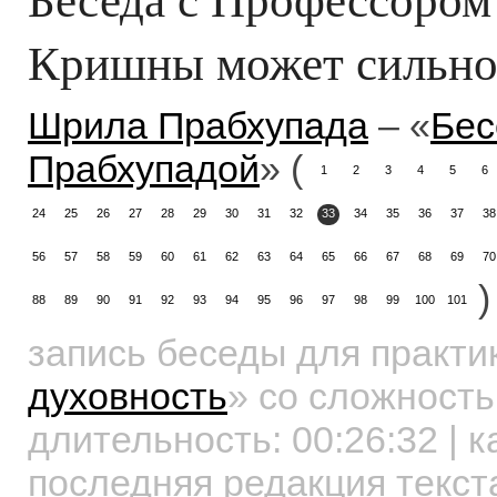
Кришны может сильно
Шрила Прабхупада
– «
Бес
Прабхупадой
» (
1
2
3
4
5
6
24
25
26
27
28
29
30
31
32
33
34
35
36
37
38
56
57
58
59
60
61
62
63
64
65
66
67
68
69
70
)
88
89
90
91
92
93
94
95
96
97
98
99
100
101
запись беседы для практ
духовность
»
со сложность
длительность:
00:26:32
| к
последняя редакция текст