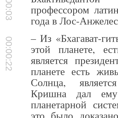
00:00:03
профессором латин
года в Лос-Анжелес
– Из «Бхагават-ги
00:00:22
этой планете, е
является президен
планете есть жив
Солнца, являетс
Кришна дал ему
планетарной систе
это было доказано