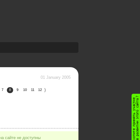
01 January 2005
)
7
8
9
10
11
12
на сайте не доступны