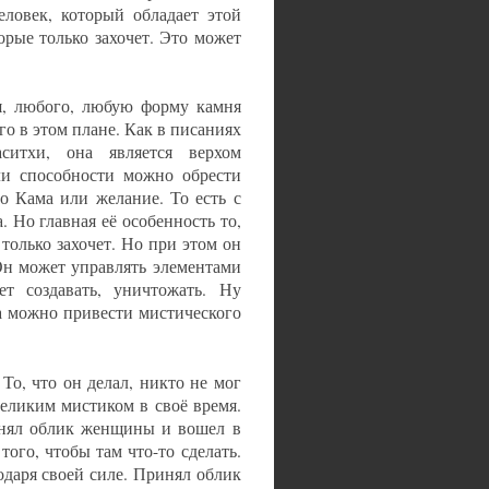
еловек, который обладает этой
рые только захочет. Это может
я, любого, любую форму камня
го в этом плане. Как в писаниях
аситхи, она является верхом
ли способности можно обрести
во Кама или желание. То есть с
Но главная её особенность то,
только захочет. Но при этом он
 Он может управлять элементами
ет создавать, уничтожать. Ну
ра можно привести мистического
То, что он делал, никто не мог
великим мистиком в своё время.
нял облик женщины и вошел в
того, чтобы там что-то сделать.
одаря своей силе. Принял облик