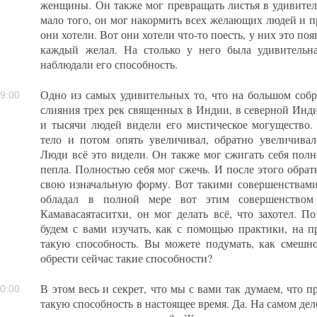
женщины. Он также мог превращать листья в удивите
мало того, он мог накормить всех желающих людей и пр
они хотели. Вот они хотели что-то поесть, у них это по
каждый желал. На столько у него была удивительн
наблюдали его способность.
Одно из самых удивительных то, что на большом собр
9:00
слияния трех рек священных в Индии, в северной Инди
и тысячи людей видели его мистическое могущество.
тело и потом опять увеличивал, обратно увеличивал
Люди всё это видели. Он также мог сжигать себя полн
пепла. Полностью себя мог сжечь. И после этого обрат
свою изначальную форму. Вот такими совершенствами 
обладал в полной мере вот этим совершенством 
Камавасаятаситхи, он мог делать всё, что захотел. 
будем с вами изучать, как с помощью практики, на 
такую способность. Вы можете подумать, как смешно
обрести сейчас такие способности?
В этом весь и секрет, что мы с вами так думаем, что 
0:00
такую способность в настоящее время. Да. На самом деле