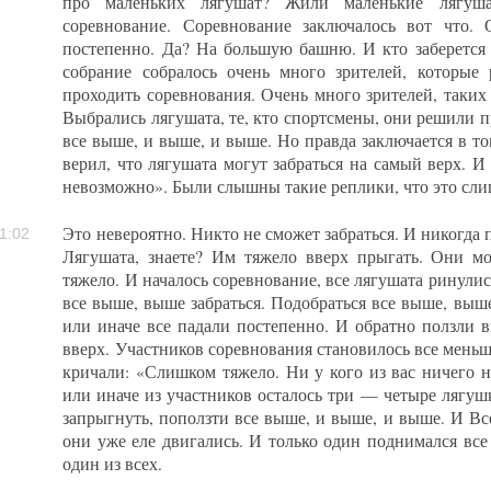
про маленьких лягушат? Жили маленькие лягуш
соревнование. Соревнование заключалось вот что. 
постепенно. Да? На большую башню. И кто заберется 
собрание собралось очень много зрителей, которые 
проходить соревнования. Очень много зрителей, таких
Выбрались лягушата, те, кто спортсмены, они решили п
все выше, и выше, и выше. Но правда заключается в то
верил, что лягушата могут забраться на самый верх. И
невозможно». Были слышны такие реплики, что это сл
Это невероятно. Никто не сможет забраться. И никогда
1:02
Лягушата, знаете? Им тяжело вверх прыгать. Они мо
тяжело. И началось соревнование, все лягушата ринулис
все выше, выше забраться. Подобраться все выше, выше
или иначе все падали постепенно. И обратно ползли в
вверх. Участников соревнования становилось все меньш
кричали: «Слишком тяжело. Ни у кого из вас ничего не
или иначе из участников осталось три — четыре лягуш
запрыгнуть, поползти все выше, и выше, и выше. И Вс
они уже еле двигались. И только один поднимался все
один из всех.