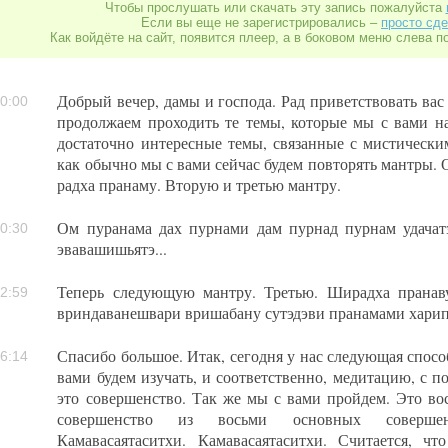
Чтобы прослушать или скачать эту запись пожалуйста
Если вы еще не зарегистрировались –
просто сде
Как войдёте на сайт, появится плеер, а в боковом меню слева п
Добрый вечер, дамы и господа. Рад приветствовать вас
0:00
продолжаем проходить те темы, которые мы с вами на
достаточно интересные темы, связанные с мистическ
как обычно мы с вами сейчас будем повторять мантры. 
радха пранаму. Вторую и третью мантру.
Ом пуранама дах пурнами дам пурнад пурнам удачат
0:30
эвавашишьятэ...
Теперь следующую мантру. Третью. Ширадха пранаву
2:59
вриндаванешвари вришабану сутэдэви пранамами харип
Спасибо большое. Итак, сегодня у нас следующая спосо
6:14
вами будем изучать, и соответственно, медитацию, с 
это совершенство. Так же мы с вами пройдем. Это во
совершенство из восьми основных совершен
Камавасаятаситхи. Камавасаятаситхи. Считается, ч