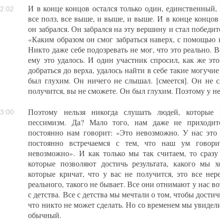
И в конце концов остался только один, единственный, 
2:02
все полз, все выше, и выше, и выше. И в конце концов 
он забрался. Он забрался на эту вершину и стал победит
«Каким образом он смог забраться наверх, с помощью 
Никто даже себе подозревать не мог, что это реально. В
ему это удалось. И один участник спросил, как же эт
добраться до верха, удалось найти в себе такие могучи
был глухим. Он ничего не слышал. [смеется]. Он не с
получится, вы не сможете. Он был глухим. Поэтому у н
Поэтому нельзя никогда слушать людей, которые 
3:00
пессимизм. Да? Мало того, нам даже не приходит
постоянно нам говорит: «Это невозможно. У нас это
постоянно встречаемся с тем, что наш ум говори
невозможно». И как только мы так считаем, то сразу 
которые позволяют достичь результата, какого мы 
которые кричат, что у вас не получится, это все нер
реального, такого не бывает. Все они отнимают у нас во
с детства. Все с детства мы мечтали о том, чтобы достич
что никто не может сделать. Но со временем мы увидели
обычный.