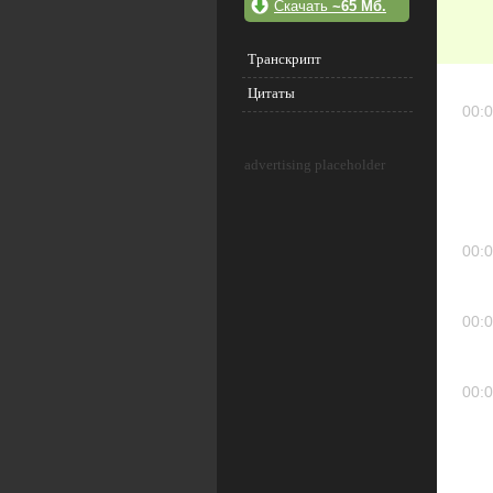
Скачать
~65 Мб.
Транскрипт
Цитаты
00:0
advertising placeholder
00:0
00:0
00:0