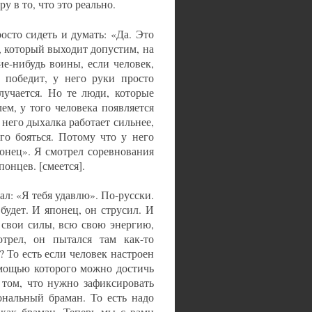
у в то, что это реально.
осто сидеть и думать: «Да. Это
, который выходит допустим, на
ие-нибудь воины, если человек,
 победит, у него руки просто
лучается. Но те люди, которые
ем, у того человека появляется
него дыхалка работает сильнее,
го бояться. Потому что у него
конец». Я смотрел соревнования
онцев. [смеется].
зал: «Я тебя удавлю». По-русски.
 будет. И японец, он струсил. И
е свои силы, всю свою энергию,
отрел, он пытался там как-то
 То есть если человек настроен
омощью которого можно достичь
 том, что нужно зафиксировать
ональный браман. То есть надо