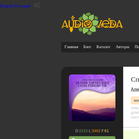
English
Русский
Главная
Блог
Каталог
Авторы
П
Сп
Але
ми
лек
дли
посл
D:
2210
L:
3462
F:
61