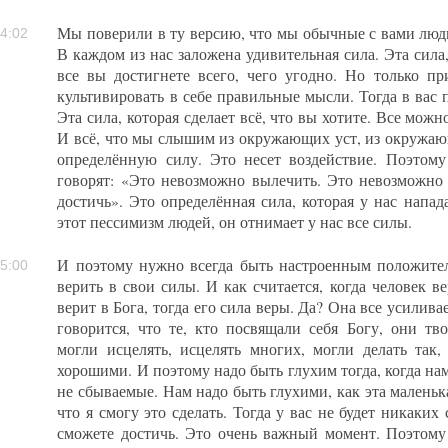
Мы поверили в ту версию, что мы обычные с вами люди.
4:02
В каждом из нас заложена удивительная сила. Эта сила,
все вы достигнете всего, чего угодно. Но только пр
культивировать в себе правильные мысли. Тогда в вас п
Эта сила, которая сделает всё, что вы хотите. Все мож
И всё, что мы слышим из окружающих уст, из окружающ
определённую силу. Это несет воздействие. Поэтом
говорят: «Это невозможно вылечить. Это невозможно
достичь». Это определённая сила, которая у нас напада
этот пессимизм людей, он отнимает у нас все силы.
И поэтому нужно всегда быть настроенным положитель
5:00
верить в свои силы. И как считается, когда человек ве
верит в Бога, тогда его сила веры. Да? Она все усилива
говорится, что те, кто посвящали себя Богу, они т
могли исцелять, исцелять многих, могли делать так
хорошими. И поэтому надо быть глухим тогда, когда на
не сбываемые. Нам надо быть глухими, как эта маленька
что я смогу это сделать. Тогда у вас не будет никаких
сможете достичь. Это очень важный момент. Поэтому