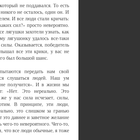
который не поддавался. То есть
никого не осталось, один он. И
елем. И все люди стали кричать:
каких сил?» просто невероятно.
се лягушки захотели узнать, как
ому лягушонку удалось все-таки
е силы. Оказывается, победитель
лышал все эти крики, у вас не
его был большой шанс.
пытаются передать нам свой
ся слушаться людей. Наш ум
 не получится». И в жизни мы
т: «Нет. Это нереально. Это
же у нас сила исчезает, силы,
хотим. В принципе, эти люди,
еально, это слишком за гранью
т это давнее и заветное желание
ь чего-то невероятного. Чего-то,
, что все люди обычные, я тоже