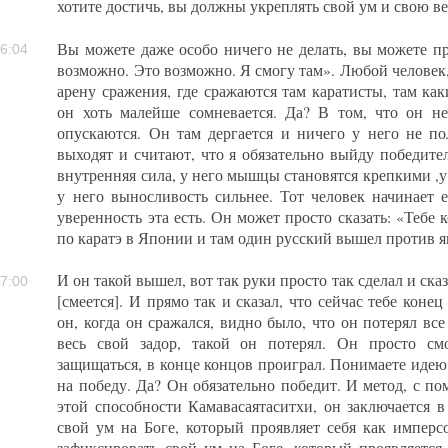
хотите достичь, вы должны укреплять свой ум и свою вер
Вы можете даже особо ничего не делать, вы можете пр
6:04
возможно. Это возможно. Я смогу там». Любой человек
арену сражения, где сражаются там каратисты, там как
он хоть малейше сомневается. Да? В том, что он не
опускаются. Он там дергается и ничего у него не по
выходят и считают, что я обязательно выйду победител
внутренняя сила, у него мышцы становятся крепкими ,у 
у него выносливость сильнее. Тот человек начинает е
уверенность эта есть. Он может просто сказать: «Тебе 
по каратэ в Японии и там один русский вышел против яп
И он такой вышел, вот так руки просто так сделал и ска
7:00
[смеется]. И прямо так и сказал, что сейчас тебе конец
он, когда он сражался, видно было, что он потерял вс
весь свой задор, такой он потерял. Он просто см
защищаться, в конце концов проиграл. Понимаете идею?
на победу. Да? Он обязательно победит. И метод, с п
этой способности Камавасаятаситхи, он заключается в
свой ум на Боге, который проявляет себя как имперс