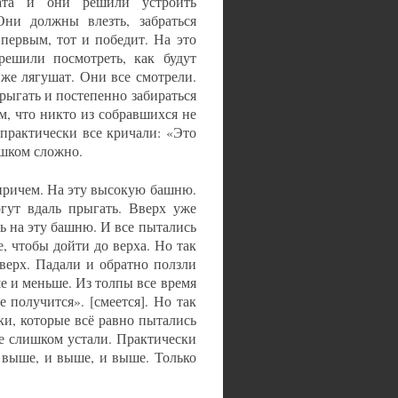
ата и они решили устроить
Они должны влезть, забраться
первым, тот и победит. На это
решили посмотреть, как будут
 же лягушат. Они все смотрели.
рыгать и постепенно забираться
м, что никто из собравшихся не
 практически все кричали: «Это
ишком сложно.
 причем. На эту высокую башню.
гут вдаль прыгать. Вверх уже
ь на эту башню. И все пытались
, чтобы дойти до верха. Но так
верх. Падали и обратно ползли
е и меньше. Из толпы все время
 получится». [смеется]. Но так
ки, которые всё равно пытались
е слишком устали. Практически
 выше, и выше, и выше. Только