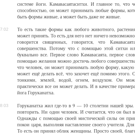
системе йоги. Камавасаятаситхи. И главное то, что ч
способностью, он может принимать любые формы, кото
быть формы живые, а может быть даже не живые.
То есть такие формы как любого животного, растени
7:02
может принять. То есть для него нет ничего невозможно
говорится священных, говорится, что Камавасаят
совершенства. Потому что с помощью этой ситхи и
буквально все. Первое слово Камавасаята, первое сло
помощью желания можно достичь любого совершенства. 
что человек, он может принимать любую форму, какую 
может ещё делать всё, что захочет ещё помимо этого.
тонкими, землей, водой, огнем, воздухом. Он мож
практически все он может делать. И в качестве приме
йога Горуканатха.
Горуканатха жил где-то в 9 — 10 столетии нашей эры. 
8:03
повторить. Ни один человек. И считается, что он был 
Однажды с помощью своей мистической силы он при
покои царя, выполняя наставление своего учителя. Для 
То есть он принял облик женщины. Просто своей, благ