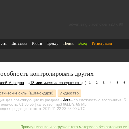
advertising placeholder 728 х 90
осты
Цитатник
Книги
Трекер
Поиск
Вход
Регистрация
особность контролировать других
ксей Мередов
– «
18 мистических совершенств
» (
1
2
3
4
5
6
стические силы (ашта-сиддхи)
лидерство
ция для практикующих
из раздела «
Йога
»
со сложностью восприятия: 5
тельность:
01:35:56
| качество:
mp3
96kB/s
65 Mb
едняя редакция текста: 2011-11-22 23:28:00 UTC
Прослушивание и загрузка этого материала без авторизации 