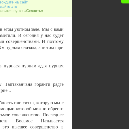
войдите на сайт
лайте это
оявится пункт «
Скачать
»
 в этом уютном зале. Мы с вами
метили. И сегодня у нас будет
ими совершенствами. И поэтому
Ом пурнам сначала, а потом шри
э пурнася пурнам адая пурнам
. Таптаканчана горанги радге
рие...
бность или ситха, которую мы с
помощью которой можно обрести
сьмое совершенство. Последнее
ств. Восьмое. Называется
то это высшее совершенство в