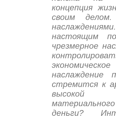
концепция жиз
своим делом
наслаждениям
настоящим по
чрезмерное на
контролирова
экономическо
наслаждение 
стремится к а
высокой д
материальног
деньги? Инте