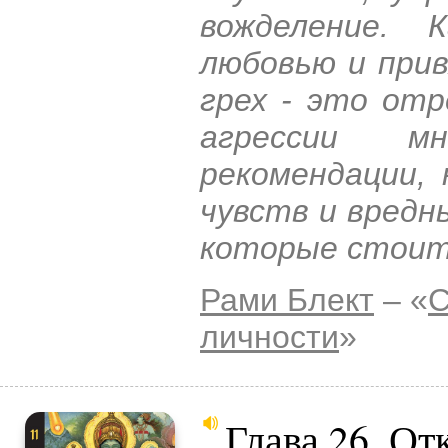
вожделение. 
любовью и при
грех - это отр
агрессии м
рекомендации,
чувств и вредн
которые стоит
Рами Блект
– «
С
личности
»
Глава 26. О