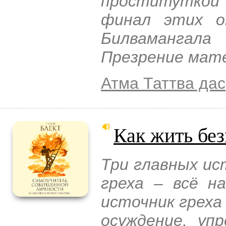
проститутко
финал этих о
Билвамангала
Презрение мат
Атма Таттва дас
Как жить бе
Три главных ис
греха – всё н
источник греха
осуждение, уп