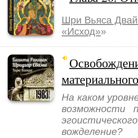
Шри Вьяса Двай
«Исход»
»
Освобождени
материальног
На каком уровн
возможности 
эгоистическо
вожделение