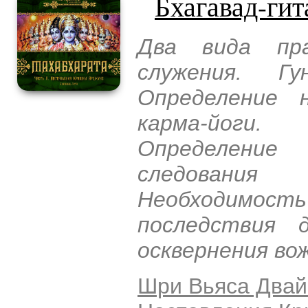
Бхагавад-гит
Два вида пр
служения. Г
Определение н
карма-йоги. 
Определение 
следовани
Необходимост
последствия 
осквернения вож
Шри Вьяса Двай