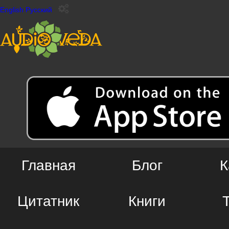
English
Русский
Главная
Блог
К
Цитатник
Книги