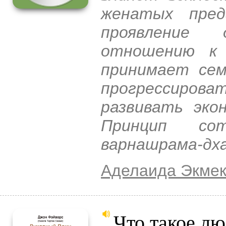
женатых пре
проявление
отношению к 
принимает сем
прогрессиров
развивать эко
Принцип со
варнашрама-дх
Аделаида Экмек
Что такое л