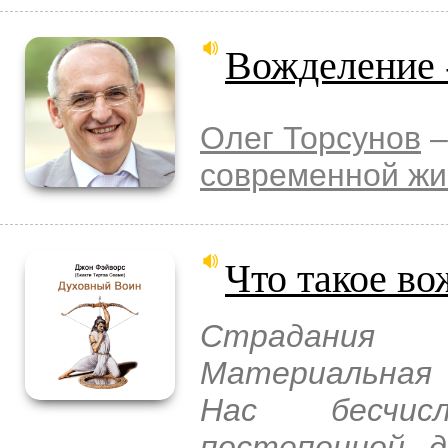
Вожделение -
Олег Торсунов
–
современной жи
Что такое в
Страдания
Материальная 
Нас бесчис
постепенной д