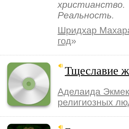
христианств
Реальность.
Шридхар Махар
год
»
Тщеславие 
Аделаида Экмек
религиозных лю