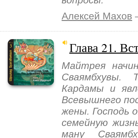
Алексей Махов
–
Глава 21. Вс
Майтрея начин
Сваямбхувы. 
Кардамы и явл
Всевышнего по
жены. Господь 
семейную жизн
ману Сваямбх