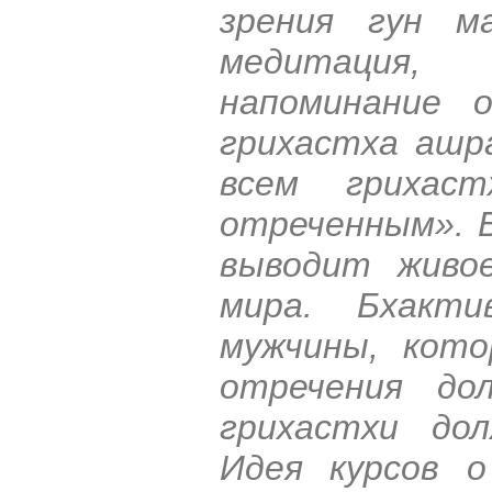
зрения гун м
медитация, 
напоминание 
грихастха ашр
всем грихас
отреченным». В
выводит живо
мира. Бхакти
мужчины, кот
отречения до
грихастхи до
Идея курсов о