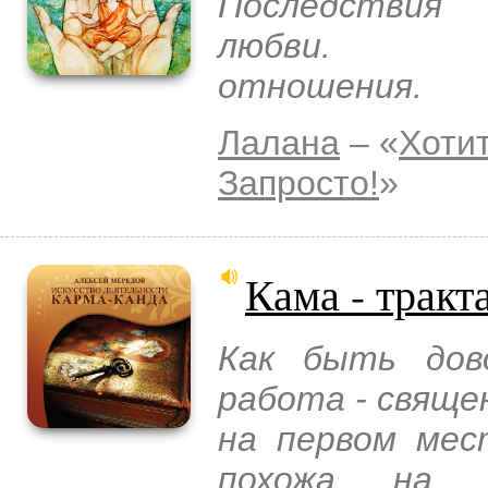
Последствия
любви. Суп
отношения.
Лалана
– «
Хоти
Запросто!
»
Кама - тракт
Как быть дов
работа - свяще
на первом мес
похожа на н