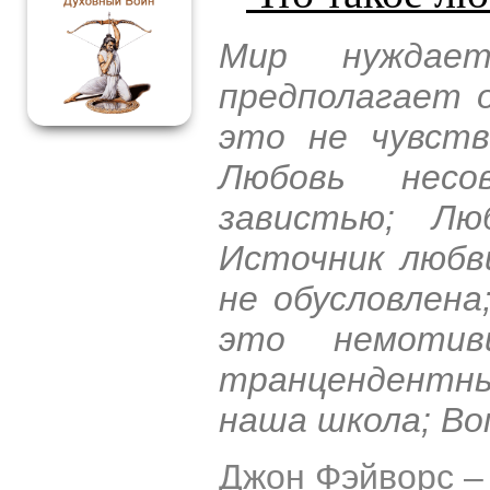
Мир нуждае
предполагает 
это не чувств
Любовь нес
завистью; Лю
Источник любв
не обусловлена
это немотив
транцендентны
наша школа; Во
Джон Фэйворс
–