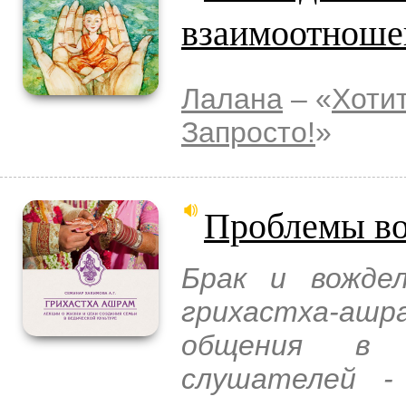
взаимоотноше
Лалана
– «
Хоти
Запросто!
»
Проблемы во
Брак и вожде
грихастха-ашр
общения в 
слушателей -