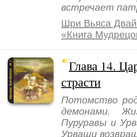
встречает патр
Шри Вьяса Двай
«Книга Мудрецо
Глава 14. Ца
страсти
Потомство род
демонами. Жи
Пуруравы и Урв
Урваши возвращ