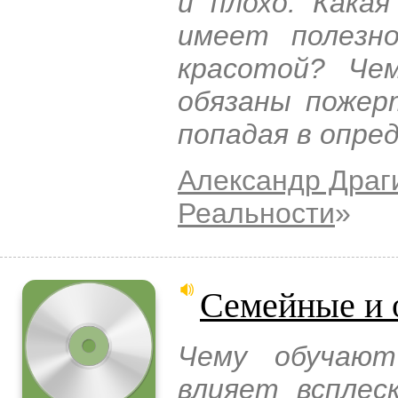
и плохо. Кака
имеет полезн
красотой? Че
обязаны пожер
попадая в опре
Александр Драг
Реальности
»
Семейные и 
Чему обучают
влияет всплес