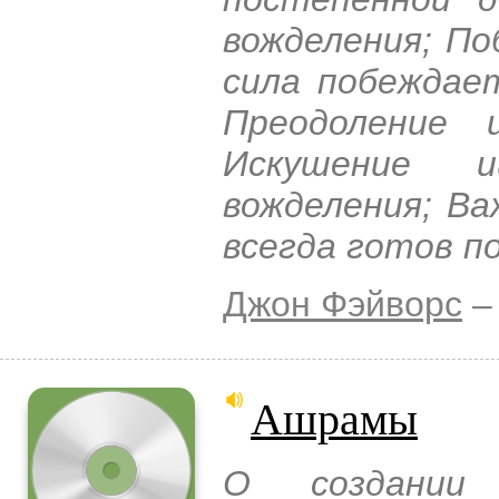
вожделения; По
сила побеждает
Преодоление 
Искушение и
вожделения; Ва
всегда готов п
Джон Фэйворс
–
Ашрамы
О создании