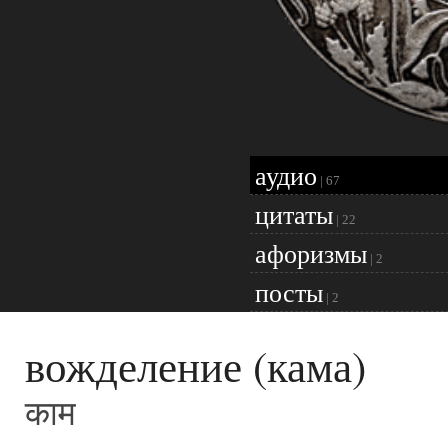
аудио
|
67
цитаты
|
22
афоризмы
|
2
посты
|
2
вожделение (кама)
काम