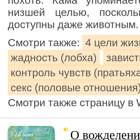
похоть. Кама упоминае
низшей целью, посколь
доступны даже животным.
Смотри также:
4 цели жиз
жадность (лобха)
завист
контроль чувств (пратьях
секс (половые отношения
Смотри также страницу в 
О вожделени