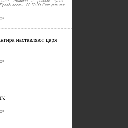
ости. Религии в разных гунах.
равдивость. 00:50:00 Сексуальная
ам
»
Ангира наставляют царя
ам
»
ту
ам
»