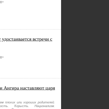
ам
»
 удостаивается встречи с
ам
»
 и Ангира наставляют царя
ем плохих или хороших родителей.
ость. Корысть. Национализм.