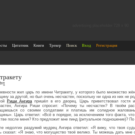
advertising placeholder 728 х 90
осты
Цитатник
Книги
Трекер
Поиск
Вход
Регистрация
тракету
केतु
ревности жил царь по имени Читракету, у которого было множество жё
щину за другой, но был очень несчастен, поскольку ни одна из них не 
той
Риши Ангира
пришёл в его дворец. Царь приветствовал гостя 
частен, Ангира Риши спросил: «Почему ты несчастен? В твоём рас
ащаешься со своими солдатами и платишь им солидное жаловань
щины». Царь ответил: «Всё в порядке, за исключением того факта, что 
стве после меня? Кто предложит мне пинд (ритуальное подношение)? По 
ле недолгих раздумий мудрец Ангира ответил: «Я вижу, что твоя судь
ь сказал: «Я знаю, что могущество твоё велико. Ты можешь дать мне 