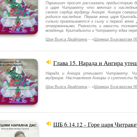
Парикшит просит рассказать предысторию де
о царе Читракету что мечтал о наследни
своего сердца мудрецу Ангире. Ангира сове
родился наследник. Первая жена царя Крита
сильно привязывается к сыну и первой жене.
отверженными. Ревность и зависть толкае
младенца. Критадьюти и Читракету едва пер
Шри Вьяса Двайпаяна
– «
Шримад Бхагаватам 06
Глава 15. Нарада и Ангира уте
Нарада и Ангира утешают Читракету. Чи
мудрецов. Наставления Ангиры о суетности 
Шри Вьяса Двайпаяна
– «
Шримад Бхагаватам 06
ШБ 6.14.12 - Горе царя Читраке