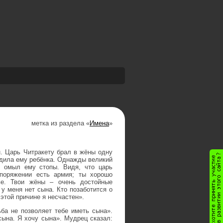
метка из раздела «
Имена
»
н. Царь Читракету брал в жёны одну
родила ему ребёнка. Однажды великий
и омыл ему стопы. Видя, что царь
поряжении есть армия; ты хорошо
е. Твои жёны – очень достойные
у меня нет сына. Кто позаботится о
этой причине я несчастен».
ба не позволяет тебе иметь сына».
сына. Я хочу сына». Мудрец сказал: