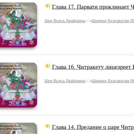
Глава 17. Парвати проклинает 
Шри Вьяса Двайпаяна
– «
Шримад Бхагаватам 06
Глава 16. Читракету лицезреет
Шри Вьяса Двайпаяна
– «
Шримад Бхагаватам 06
Глава 14. Предание о царе Чит