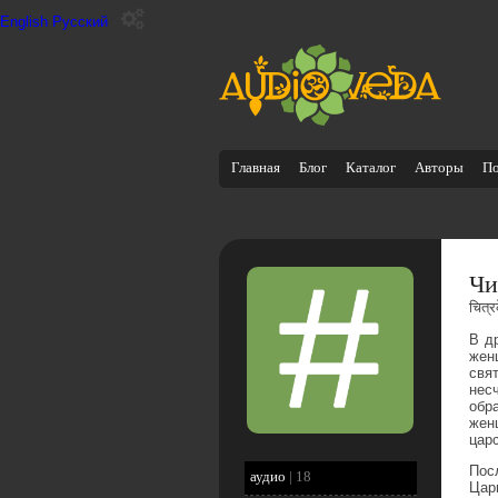
English
Русский
Главная
Блог
Каталог
Авторы
П
Чи
चित्र
В д
жен
свя
нес
обр
жен
цар
Пос
аудио
|
18
Цар