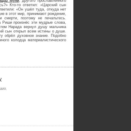
рады Муни
, другого прославленного
ь?» Кто-то ответил: «Царский сын
ветили: «Он ушёл туда, откуда нет
щие в этот мир, принимают рождение,
 смерти, поэтому не печальтесь.
а Риши произнёс эти мудрые слова,
атем Нарада вернул душу мальчика
ий сын открыл всем истины о душе.
у обрёл духовное знание. Подобно
много колодца материалистического
у
аго.