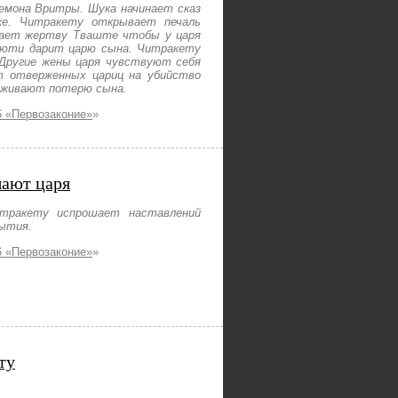
мона Вритры. Шука начинает сказ
ке. Читракету открывает печаль
ршает жертву Тваште чтобы у царя
дьюти дарит царю сына. Читракету
 Другие жены царя чувствуют себя
т отверженных цариц на убийство
еживают потерю сына.
 «Первозаконие»
»
шают царя
тракету испрошает наставлений
бытия.
 «Первозаконие»
»
ту