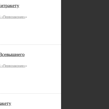
Читракету
 «Первозаконие»
»
 Всевышнего
 «Первозаконие»
»
ракету