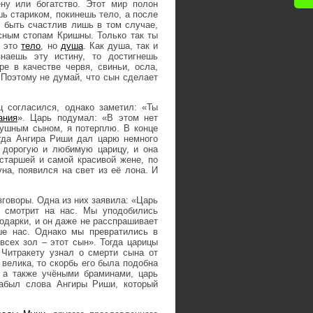
ну или богатство. Этот мир полон
ь стариком, покинешь тело, а после
быть счастлив лишь в том случае,
сным стопам Кришны. Только так ты
е это
тело
, но
душа
. Как душа, так и
знаешь эту истину, то достигнешь
е в качестве червя, свиньи, осла,
 Поэтому не думай, что сын сделает
ц согласился, однако заметил: «Ты
ания
». Царь подумал: «В этом нет
ушным сыном, я потерплю. В конце
гда Ангира Риши дал царю немного
 дорогую и любимую царицу, и она
старшей и самой красивой жене, по
на, появился на свет из её лона. И
зговоры. Одна из них заявила: «Царь
е смотрит на нас. Мы уподобились
одарки, и он даже не расспрашивает
ше нас. Однако мы превратились в
сех зол – этот сын». Тогда царицы
 Читракету узнал о смерти сына от
 велика, то скорбь его была подобна
 а также учёными браминами, царь
забыл слова Ангиры Риши, который