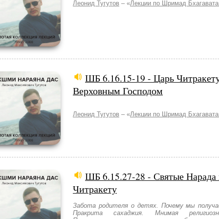
Леонид Тугутов
– «
Лекции по Шримад Бхагават
ШБ 6.16.15-19 - Царь Читракету
Верховным Господом
Леонид Тугутов
– «
Лекции по Шримад Бхагават
ШБ 6.15.27-28 - Святые Нарада
Читракету
Забота родителя о детях. Почему мы получа
Пракрита сахаджия. Мнимая религиозн