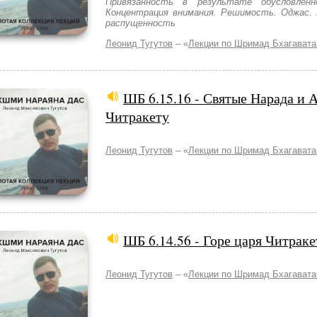
Привязанность в результате обусловленн
Концентрация внимания. Решимость. Оджас. П
распущенность
Леонид Тугутов
– «
Лекции по Шримад Бхагават
ШБ 6.15.16 - Святые Нарада и 
Читракету
Леонид Тугутов
– «
Лекции по Шримад Бхагават
ШБ 6.14.56 - Горе царя Читраке
Леонид Тугутов
– «
Лекции по Шримад Бхагават