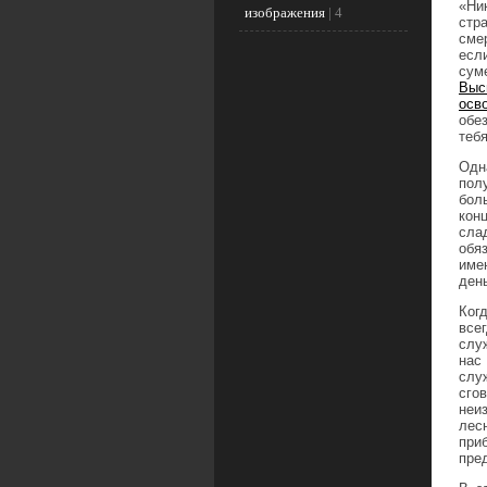
«Ни
изображения
|
4
стр
сме
есл
сум
Выс
осв
обе
теб
Одн
пол
бол
кон
сла
обя
име
день
Ког
все
слу
нас
слу
сго
неи
лес
при
пред