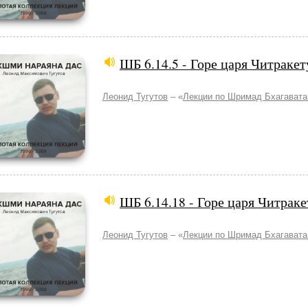
ШБ 6.14.5 - Горе царя Читракет
Леонид Тугутов
– «
Лекции по Шримад Бхагават
ШБ 6.14.18 - Горе царя Читраке
Леонид Тугутов
– «
Лекции по Шримад Бхагават