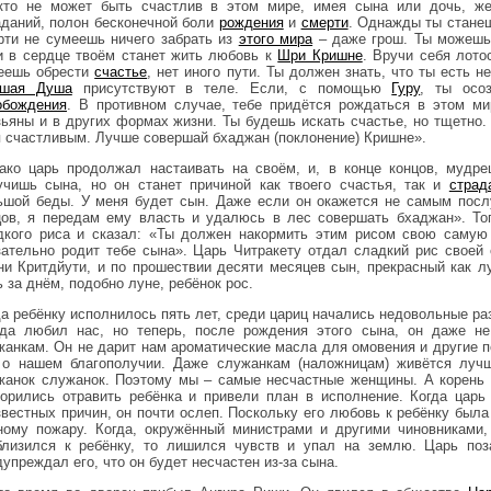
кто не может быть счастлив в этом мире, имея сына или дочь, же
аданий, полон бесконечной боли
рождения
и
смерти
. Однажды ты станеш
рти не сумеешь ничего забрать из
этого мира
– даже грош. Ты можешь 
и в сердце твоём станет жить любовь к
Шри Кришне
. Вручи себя лото
еешь обрести
счастье
, нет иного пути. Ты должен знать, что ты есть н
шая Душа
присутствуют в теле. Если, с помощью
Гуру
, ты осо
обождения
. В противном случае, тебе придётся рождаться в этом мир
зьяны и в других формах жизни. Ты будешь искать счастье, но тщетно.
я счастливым. Лучше совершай бхаджан (поклонение) Кришне».
ако царь продолжал настаивать на своём, и, в конце концов, мудре
учишь сына, но он станет причиной как твоего счастья, так и
страд
ьшой беды. У меня будет сын. Даже если он окажется не самым посл
цов, я передам ему власть и удалюсь в лес совершать бхаджан». То
дкого риса и сказал: «Ты должен накормить этим рисом свою самую
зательно родит тебе сына». Царь Читракету отдал сладкий рис своей 
ни Критдйути, и по прошествии десяти месяцев сын, прекрасный как лу
 за днём, подобно луне, ребёнок рос.
да ребёнку исполнилось пять лет, среди цариц начались недовольные ра
гда любил нас, но теперь, после рождения этого сына, он даже н
жанкам. Он не дарит нам ароматические масла для омовения и другие п
 о нашем благополучии. Даже служанкам (наложницам) живётся луч
жанок служанок. Поэтому мы – самые несчастные женщины. А корень в
ворились отравить ребёнка и привели план в исполнение. Когда царь
звестных причин, он почти ослеп. Поскольку его любовь к ребёнку была
ному пожару. Когда, окружённый министрами и другими чиновниками,
близился к ребёнку, то лишился чувств и упал на землю. Царь по
упреждал его, что он будет несчастен из-за сына.