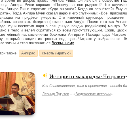
то время во дворец прибыл Ангира Риши. Он явился в обществе
На
реца. Ангира Риши спросил: «Почему вы все рыдаете? Что случилос
л». Ангира Риши спросил: «Куда он ушёл? Когда он вернётся?» Ему от
врата». Тогда Ангира Муни сказал царю и его спутникам: «Все, приходя
днажды им придётся умереть. Это извечный круговорот рождения и
айтесь совершать бхаджан (поклоняться Богу)». После того как Ангир
ада Муни посвятил царя в священную ваидик (ведийскую) мантру. З
атно в тело и велел обратиться ко всем присутствующим. Ожив, царск
светлённый наставлениями брахмана Ангиры и Нарады, царь Читракет
ну, который выходит из грязных вод, царь Читракету выбрался из тё
аза жизни и стал поклоняться
Всевышнему
.
три также:
Ангирас
смерть (мритью)
История о махарадже Читракет
Как благословение, так и проклятие - всегда бл
Леонид Тугутов
– «
Ведические истории
»