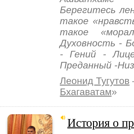
Берегитесь лен
такое «нравст
такое «мора
Духовность - Б
- Гений - Лиц
Преданный -Низ
Леонид Тугутов
Бхагаватам
»
История о п