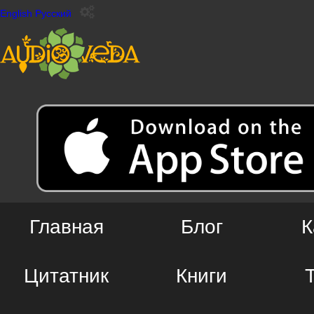
English
Русский
Главная
Блог
К
Цитатник
Книги