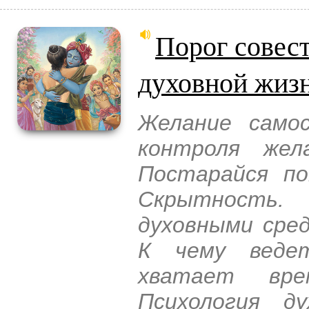
Порог совест
духовной жиз
Желание самос
контроля жел
Постарайся по
Скрытность.
духовными сред
К чему веде
хватает вре
Психология д