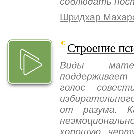
соблюдать пос
Шридхар Махар
Строение пс
Виды мате
поддерживает 
голос совест
избирательног
от разума. К
неэмоционал
хорошую черту