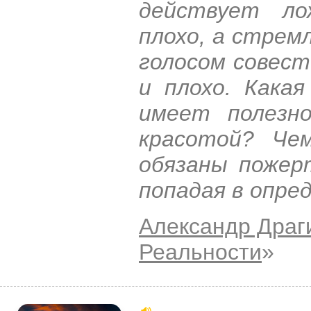
действует ло
плохо, а стрем
голосом совест
и плохо. Кака
имеет полезн
красотой? Че
обязаны пожер
попадая в опре
Александр Драг
Реальности
»