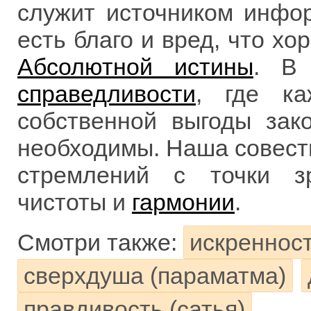
служит источником инфор
есть благо и вред, что хо
Абсолютной истины
. В
справедливости
, где к
собственной выгоды зак
необходимы. Наша совесть
стремлений с точки зр
чистоты и
гармонии
.
Смотри также:
искренност
сверхдуша (параматма)
правдивость (сатья)