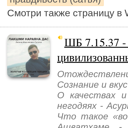
Смотри также страницу в 
ШБ 7.15.37 -
цивилизованн
Отождествлен
Сознание и вкус
О качествах и
негодяях - Асу
Что такое «во
Ашватхаме -