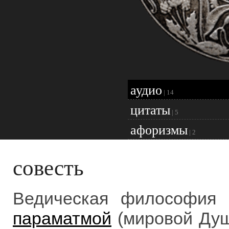
аудио
|
14
цитаты
|
5
афоризмы
|
2
совесть
Ведическая философия 
параматмой
(мировой Душ