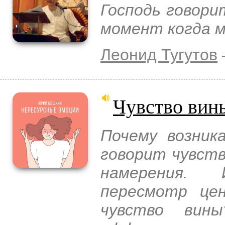
Господь говори
момент когда м
Леонид Тугутов
Чувство вин
Почему возник
говорит чувст
намерения. 
пересмотр це
чувство вины