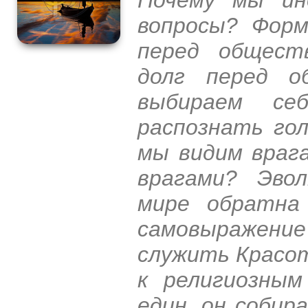
вопросы? Форм
перед общест
долг перед о
выбираем се
распознать гол
мы видим враг
врагами? Эво
мире обратна
самовыражен
служить Красо
к религиозным
един, он собир