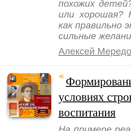
похожих детей?
или хорошая? 
как правильно 
сильные желан
Алексей Меред
Формировани
условиях стро
воспитания
На примере реа