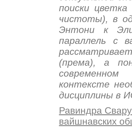
поиски цветка 
чистоты), в о
Энтони к Эли
параллель с в
рассматриваетс
(према), а по
современном
контексте нео
дисциплины в 
Равиндра Свару
вайшнавских о