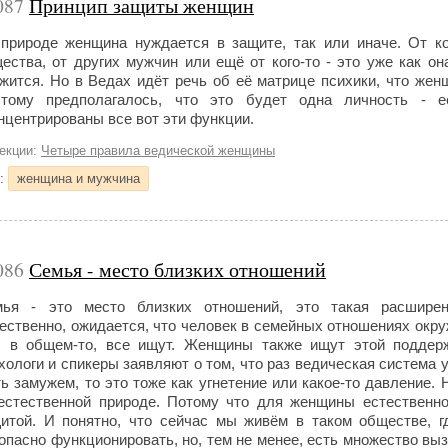
087
Принцип защиты женщин
природе женщина нуждается в защите, так или иначе. От ко
ества, от других мужчин или ещё от кого-то - это уже как он
жится. Но в Ведах идёт речь об её матрице психики, что же
этому предполагалось, что это будет одна личность - 
нцентрированы все вот эти функции.
лекции:
Четыре правила ведической женщины
и:
женщина и мужчина
086
Семья - место близких отношений
ья - это место близких отношений, это такая расширен
ественно, ожидается, что человек в семейных отношениях окру
, в общем-то, все ищут. Женщины также ищут этой поддер
хологи и спикеры заявляют о том, что раз ведическая система
ь замужем, то это тоже как угнетение или какое-то давление.
естественной природе. Потому что для женщины естественн
итой. И понятно, что сейчас мы живём в таком обществе, 
опасно функционировать, но, тем не менее, есть множество выз