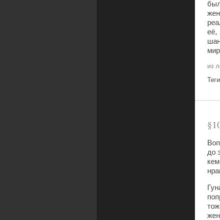
был
жен
реа
её,
шан
мир
из 
Тег
1
Воп
до 
кем
нра
Гун
поп
тож
жен