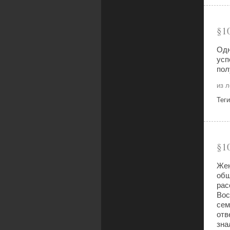
1
Одн
усп
пол
из 
Тег
1
Жен
общ
рас
Вос
сем
отв
зна