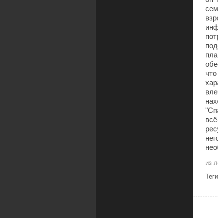
сем
взр
инф
пот
под
пла
обе
что
хар
вле
нах
"Сп
всё
рес
нег
нео
из 
Тег