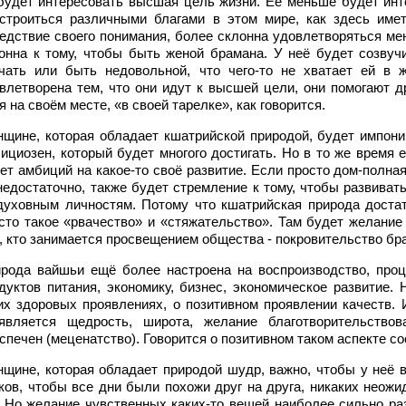
будет интересовать высшая цель жизни. Её меньше будет инт
строиться различными благами в этом мире, как здесь имет
едствие своего понимания, более склонна удовлетворяться м
онна к тому, чтобы быть женой брамана. У неё будет созвуч
чать или быть недовольной, что чего-то не хватает ей в 
влетворена тем, что они идут к высшей цели, они помогают д
я на своём месте, «в своей тарелке», как говорится.
щине, которая обладает кшатрийской природой, будет импони
ициозен, который будет многого достигать. Но в то же время е
ет амбиций на какое-то своё развитие. Если просто дом-полная
недостаточно, также будет стремление к тому, чтобы развиват
духовным личностям. Потому что кшатрийская природа достат
сто такое «рвачество» и «стяжательство». Там будет желание
, кто занимается просвещением общества - покровительство бр
рода вайшьи ещё более настроена на воспроизводство, процв
дуктов питания, экономику, бизнес, экономическое развитие.
их здоровых проявлениях, о позитивном проявлении качеств. 
является щедрость, широта, желание благотворительствов
спечен (меценатство). Говорится о позитивном таком аспекте с
щине, которая обладает природой шудр, важно, чтобы у неё 
ков, чтобы все дни были похожи друг на друга, никаких неож
. Но желание чувственных каких-то вещей наиболее сильно ра