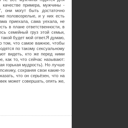
в качестве примера, мужчины -
, они могут быть достаточно
же половозрелые, и у них есть
ама приехала, сама уехала, не
есть в плане ответственности, в
есь семейный груз этой семьи,
 такой будет мой ответ.Я думаю,
о том, что самое важное, чтобы
ходятся по такому сексуальному
ают видеть, кто же перед ними
е, как то, что сейчас называют:
кая горькая мудрость). Но лучше
психику, сохраняя свои какие-то
азать, что он серьёзен, что на
овек может совершать, опять же,