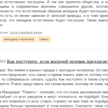
и естественно послушны. А так как пропитка общества, в 
щины и современные мужчины совершенно другая, поэтом
льности, что естественным образом женщина будет послушна,
 то есть он менее зависим от женской природы, и в тоже врем
сов, что женщина естественно будет послушна. Также важн
а.
лекции:
Цели семейной жизни
и:
женщина и мужчина
семья
088
Как поступить, если молодой человек предлагае
рос: Мы живём в разных городах с молодым человеком. Он гово
этого предлагает хоть какое-то время пожить вместе, потому что
 ты собираешься связать судьбу. Как поступить в таком слу
вится. Я могу представить его своим мужем, поэтому не знаю, к
а Манджари: “Пожить” - означает, что это очень рискованная и
робуют со всех ракурсов и могут отказаться, не подойдёт. Кон
е его попробую со всех сторон, и может, он мне тоже не подойдё
щина больше проигрывает в этом вопросе. Cмотрите: такие 