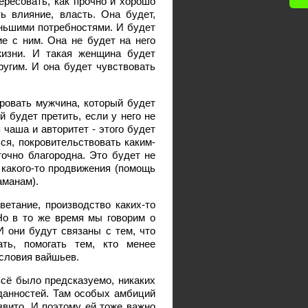
ересовать, как прочно и хорошо
ь влияние, власть. Она будет,
еньшими потребностями. И будет
ие с ним. Она не будет на него
жизни. И такая женщина будет
ругим. И она будет чувствовать
ровать мужчина, который будет
й будет претить, если у него не
 чаша и авторитет - этого будет
ься, покровительствовать каким-
очно благородна. Это будет не
 какого-то продвижения (помощь
аманам).
етание, производство каких-то
 Но в то же время мы говорим о
И они будут связаны с тем, что
ать, помогать тем, кто менее
ословия вайшьев.
всё было предсказуемо, никаких
иданностей. Там особых амбиций
звито. И поэтому ей тоже важно