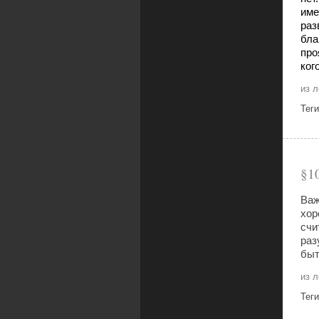
име
раз
бла
про
ког
из 
Тег
1
Важ
хор
счи
раз
быт
из 
Тег