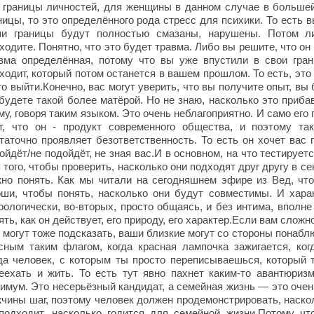
 границы личностей, для женщины в данном случае в большей
ницы, то это определённого рода стресс для психики. То есть в
и границы будут полностью смазаны, нарушены. Потом л
ходите. Понятно, что это будет травма. Либо вы решите, что он 
вма определённая, потому что вы уже впустили в свои гра
ходит, который потом останется в вашем прошлом. То есть, это 
го выйти.Конечно, вас могут уверить, что вы получите опыт, вы
будете такой более матёрой. Но не знаю, насколько это приб
му, говоря таким языком. Это очень неблагоприятно. И само ег
т, что он - продукт современного общества, и поэтому та
таточно проявляет безответственность. То есть он хочет вас 
ойдёт/не подойдёт, не зная вас.И в основном, на что тестирует
 того, чтобы проверить, насколько они подходят друг другу в с
но понять. Как мы читали на сегодняшнем эфире из Вед, что
ши, чтобы понять, насколько они будут совместимы. И харак
рологически, во-вторых, просто общаясь, и без интима, вполн
ять, как он действует, его природу, его характер.Если вам сложн
 могут тоже подсказать, ваши близкие могут со стороны понаб
сным таким флагом, когда красная лампочка зажигается, ког
да человек, с которым ты просто переписываешься, который т
еехать и жить. То есть тут явно пахнет каким-то авантюриз
имум. Это несерьёзный кандидат, а семейная жизнь — это очен
чины шаг, поэтому человек должен продемонстрировать, наскол
подходит, насколько годится для семейной жизни.Потому ч