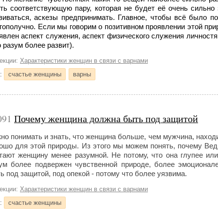
ть соответствующую пару, которая не будет её очень сильно з
виваться, аскезы предпринимать. Главное, чтобы всё было п
гополучно. Если мы говорим о позитивном проявлении этой при
явлен аспект служения, аспект физического служения личностя
о разум более развит).
лекции:
Характеристики женщин в связи с варнами
и:
счастье женщины
варны
091
Почему женщина должна быть под защитой
но понимать и знать, что женщина больше, чем мужчина, наход
ошо для этой природы. Из этого мы можем понять, почему Ве
тают женщину менее разумной. Не потому, что она глупее или
ум более подвержен чувственной природе, более эмоционал
ь под защитой, под опекой - потому что более уязвима.
лекции:
Характеристики женщин в связи с варнами
и:
счастье женщины