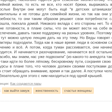
ейной жизни, то есть не все, кто носят брюки, выражаясь 
ослые Внутри они могут быть ещё “в детских штанишках”
антильны и не готовы для семейной жизни, но так как они у
ребности, то они таким образом решают свои потребности: с
ошла, поехала домой. Никакого вклада с его стороны нет. То 
не готовности, в плане силы, что он может вести на себе в
спечения, давать также поддержку на разных уровнях. Поэтому
 тут можно целую лекцию дать на эту тему. Но Веды говорят 
актеры подходили. Тогда как в наше время люди в основном с
чению и всё. А потом, когда туман рассеивается, они начин
одится. И начинается разочарование, начинается всё остально
асибо, мы знаем, нас уже подвозили" (из какого-то анекдота та
-таки идти по более лёгкому, бескровному пути, сохраняя свою 
урсы в плане того, что человек должен своими поступками док
о стоит обращать внимание, время и так далее. А поступки чел
бязательно для этого с ним находиться под одной крышей.
лекции:
Как создаются пары
и:
как выйти замуж
женственность
счастье женщины