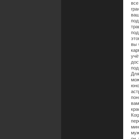
все
гра
ваш
под
тра
под
это
вы 
кар
учё
дос
под
Для
мож
юно
аст
пон
вам
кра
Ког
пер
мин
муж
он 