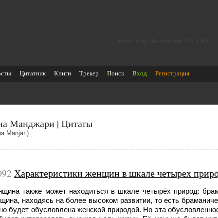
advertising placeholder 728 х 90
осты
Цитатник
Книги
Трекер
Поиск
Вход
Регистрация
на Манджари | Цитаты
a Manjari)
092
Характеристики женщин в шкале четырех прир
щина также может находиться в шкале четырёх природ: брам
щина, находясь на более высоком развитии, то есть браманиче
но будет обусловлена женской природой. Но эта обусловленнос