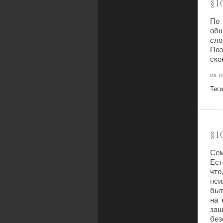
1
По 
общ
сло
По
ско
из 
Тег
1
Сем
Ест
что
пси
быт
на 
защ
без