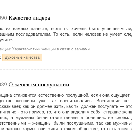
090
Качество лидера
о из важных качеств, если ты хочешь быть успешным ли
ешным последователем. То есть, если человек не умеет след
учится.
лекции:
Характеристики женщин в связи с варнами
и:
духовные качества
089
О женском послушании
щина становится естественно послушной, если она ощущает з
естве женщины уже так воспитывались. Воспитание не о
сказывает, как он должен жить, как ты должен поступать — эт
питание - это пример, то, что они видели у себя: старшие ж
ьях, а мужчины были ответственны в большинстве своём.
етственными – женщины были послушными, так как мужчины 
ли законы кармы, они жили в таком обществе, то есть этим 