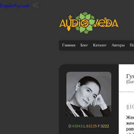
English
Русский
Главная
Блог
Каталог
Авторы
П
Гу
(Gun
1
Жен
жен
D:
43843
L:
63135
F:
3222
рав