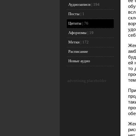
её 
Аудиозаписи
|
194
обу
всл
Посты
|
1
скл
Цитаты
|
76
вор
удо
Афоризмы
|
19
себ
Метки
|
172
Жен
амб
Расписание
буд
Новые аудио
ей 
то 
про
тем
advertising placeholder
При
про
так
про
обе
Жен
рис
нет