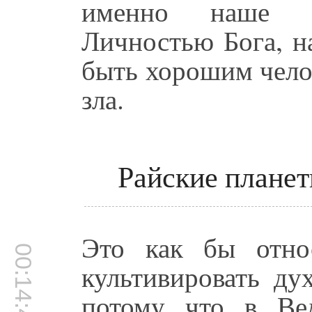
именно наше о
Личностью Бога, н
быть хорошим чело
зла.
Райские планет
Это как бы отно
00:14:44
культивировать ду
потому что в Ве