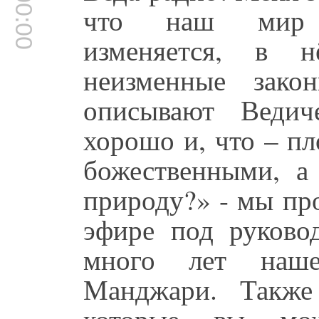
00:00:00
что наш мир п
изменяется, в н
неизменные зако
описывают Ведич
хорошо и, что – пл
божественными, а
природу?» - мы пр
эфире под руково
много лет наш
Манджари. Такж
которые вы мож