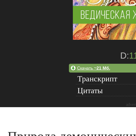
D:
1
Скачать
~21 Мб.
Транскрипт
Цитаты
adver
Природа демонических