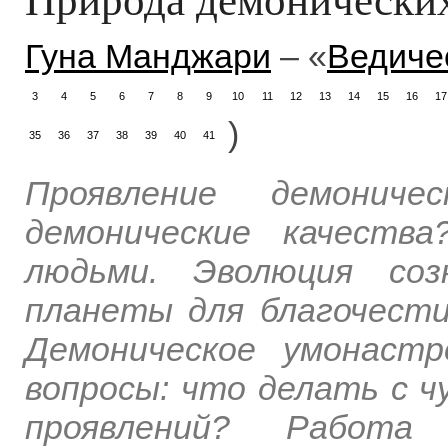
Гуна Манджари
– «
Ведиче
3
4
5
6
7
8
9
10
11
12
13
14
15
16
17
)
35
36
37
38
39
40
41
Проявление демониче
демонические качеств
людьми. Эволюция соз
планеты для благочести
Демоническое умонаст
вопросы: что делать с 
проявлений? Работа