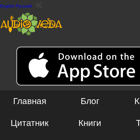
English
Русский
Главная
Блог
К
Цитатник
Книги