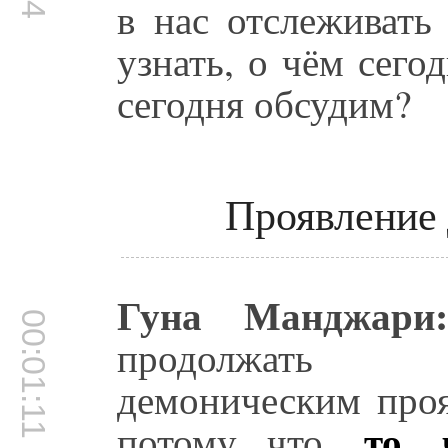
в нас отслеживать
узнать, о чём сего
сегодня обсудим?
Проявление 
Гуна Манджари
00:01:11
продолжать д
демоническим проя
то,
потому что,