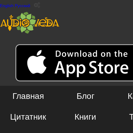
English
Русский
Главная
Блог
К
Цитатник
Книги