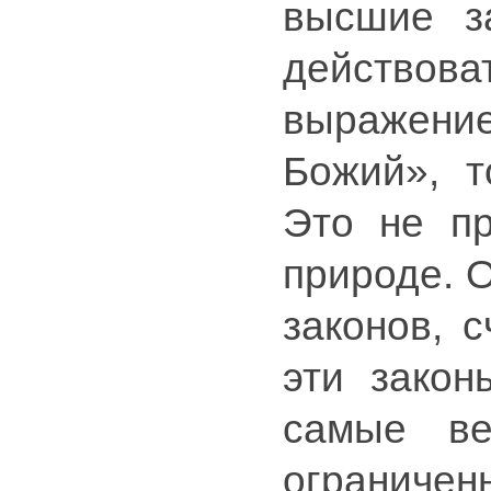
высшие з
действоват
выражени
Божий», т
Это не пр
природе. 
законов, 
эти закон
самые в
ограничен