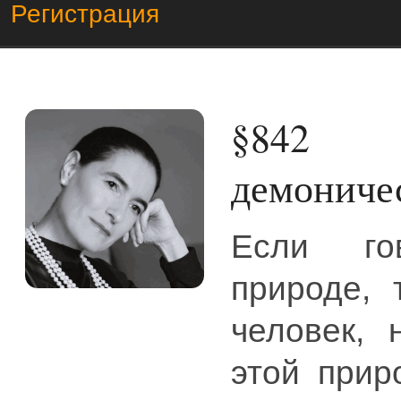
Регистрация
§842
Оп
демониче
Если го
природе, 
человек, 
этой прир