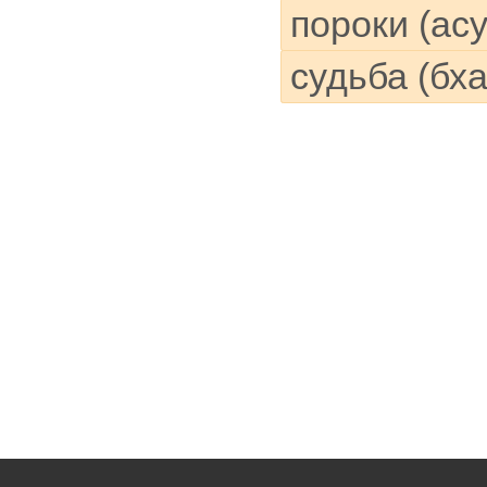
пороки (ас
судьба (бх