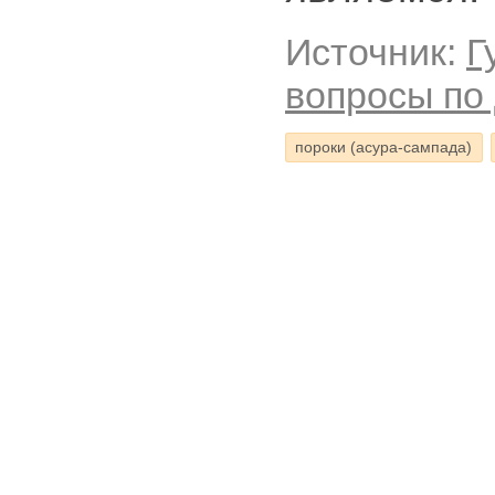
Источник:
Г
вопросы по
пороки (асура-сампада)