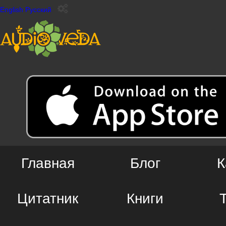
English
Русский
Главная
Блог
К
Цитатник
Книги