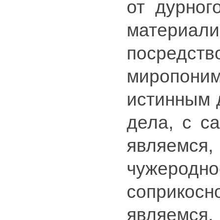
от дурног
материа
посредст
миропоним
истинным 
дела, с с
являемс
чужеродн
соприкосн
являемся.