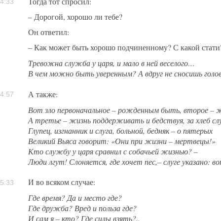
Тогда тот спросил:
4:33
– Дорогой, хорошо ли тебе?
Он ответил:
– Как может быть хорошо подчиненному? С какой стати
Тревожна служба у царя, и мало в ней веселого…
В чем можно быть уверенным? А вдруг не сносишь голов
А также:
4:57
Вот зло первоначальное – рожденным быть, второе – 
А третье – жизнь поддерживать и бедствуя, за хлеб с
Глупец, изгнанник и слуга, больной, бедняк – о пятерых
Великий Вьяса говорит: «Они при жизни – мертвецы!»
Кто службу у царя сравнил с собачьей жизнью? –
Люди лгут! Слоняется, где хочет пес,– слуге указано: в
И во всяком случае:
5:33
Где время? Да и место где?
Где дружба? Вред и польза где?
И сам я – кто? Где силы взять?..