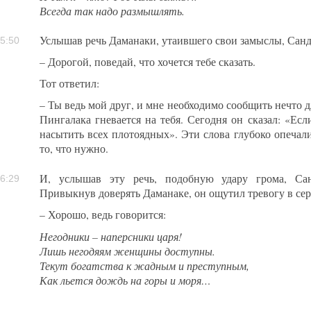
Всегда так надо размышлять.
Услышав речь Даманаки, утаившего свои замыслы, Санд
5:50
– Дорогой, поведай, что хочется тебе сказать.
Тот ответил:
– Ты ведь мой друг, и мне необходимо сообщить нечто д
Пингалака гневается на тебя. Сегодня он сказал: «Ес
насытить всех плотоядных». Эти слова глубоко опечал
то, что нужно.
И, услышав эту речь, подобную удару грома, Сан
6:29
Привыкнув доверять Даманаке, он ощутил тревогу в серд
– Хорошо, ведь говорится:
Негодники – наперсники царя!
Лишь негодяям женщины доступны.
Текут богатства к жадным и преступным,
Как льется дождь на горы и моря…