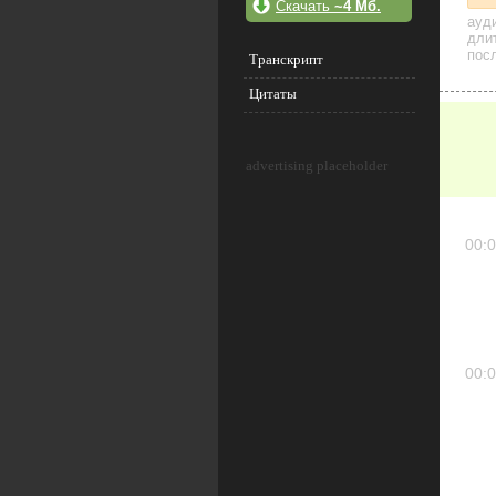
Скачать
~4 Мб.
ауд
дли
посл
Транскрипт
Цитаты
advertising placeholder
00:0
00:0