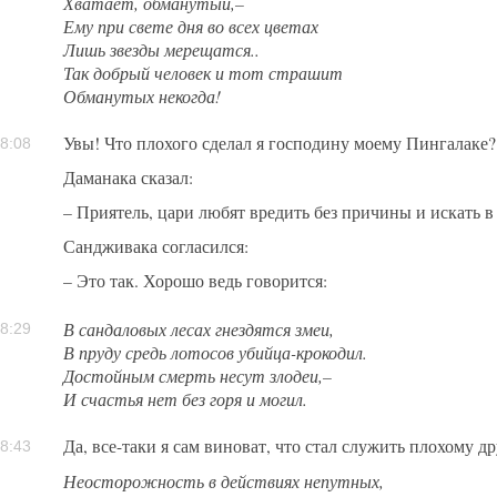
Хватает, обманутый,–
Ему при свете дня во всех цветах
Лишь звезды мерещатся..
Так добрый человек и тот страшит
Обманутых некогда!
Увы! Что плохого сделал я господину моему Пингалаке?
8:08
Даманака сказал:
– Приятель, цари любят вредить без причины и искать в
Сандживака согласился:
– Это так. Хорошо ведь говорится:
В сандаловых лесах гнездятся змеи,
8:29
В пруду средь лотосов убийца-крокодил.
Достойным смерть несут злодеи,–
И счастья нет без горя и могил.
Да, все-таки я сам виноват, что стал служить плохому др
8:43
Неосторожность в действиях непутных,