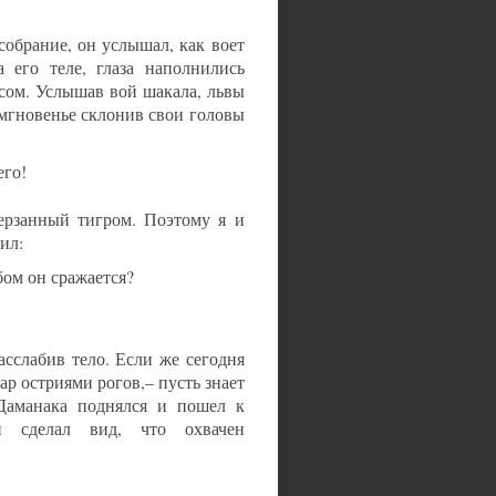
собрание, он услышал, как воет
 его теле, глаза наполнились
осом. Услышав вой шакала, львы
а мгновенье склонив свои головы
его!
терзанный тигром. Поэтому я и
ил:
бом он сражается?
сслабив тело. Если же сегодня
ар остриями рогов,– пусть знает
 Даманака поднялся и пошел к
 сделал вид, что охвачен