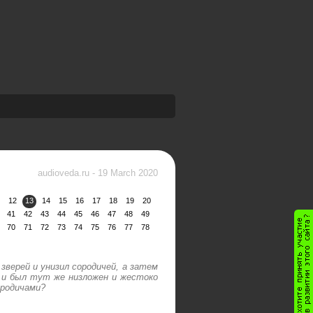
audioveda.ru
-
19 March 2020
12
13
14
15
16
17
18
19
20
41
42
43
44
45
46
47
48
49
70
71
72
73
74
75
76
77
78
зверей и унизил сородичей, а затем
 и был тут же низложен и жестоко
 родичами?