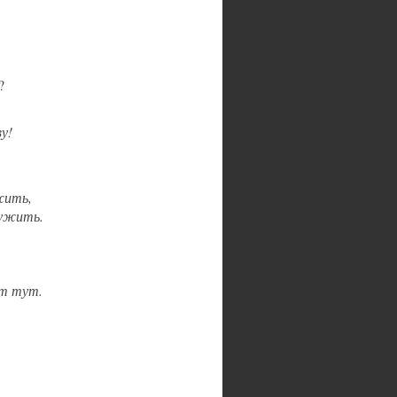
?
у!
жить,
лужить.
от тут.