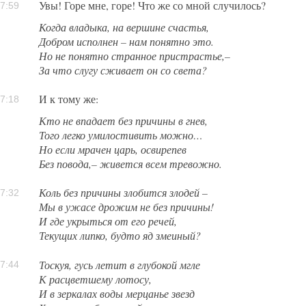
Увы! Горе мне, горе! Что же со мной случилось?
7:59
Когда владыка, на вершине счастья,
Добром исполнен – нам понятно это.
Но не понятно странное пристрастье,–
За что слугу сживает он со света?
И к тому же:
7:18
Кто не впадает без причины в гнев,
Того легко умилостивить можно…
Но если мрачен царь, освирепев
Без повода,– живется всем тревожно.
Коль без причины злобится злодей –
7:32
Мы в ужасе дрожим не без причины!
И где укрыться от его речей,
Текущих липко, будто яд змеиный?
Тоскуя, гусь летит в глубокой мгле
7:44
К расцветшему лотосу,
И в зеркалах воды мерцанье звезд