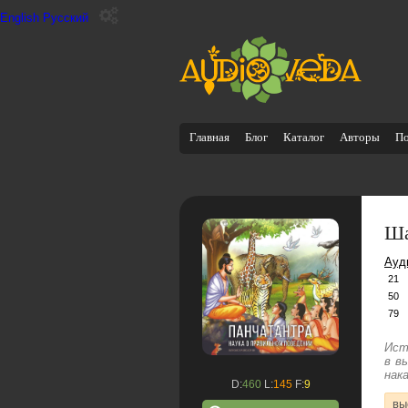
English
Русский
Главная
Блог
Каталог
Авторы
П
Ша
Ауд
21
50
79
Ист
в в
нак
D:
460
L:
145
F:
9
вы