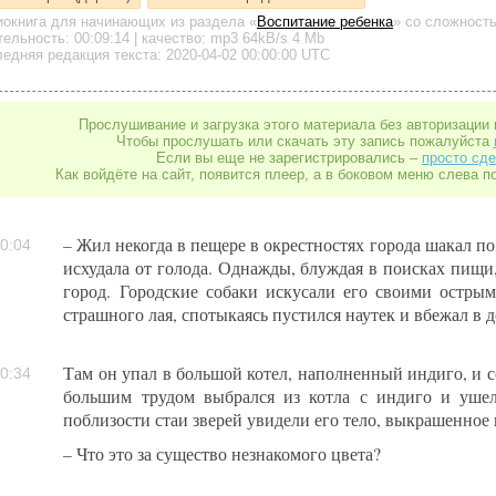
иокнига для начинающих
из раздела «
Воспитание ребенка
»
со сложность
тельность:
00:09:14
| качество:
mp3
64kB/s
4 Mb
едняя редакция текста: 2020-04-02 00:00:00 UTC
Прослушивание и загрузка этого материала без авторизации 
Чтобы прослушать или скачать эту запись пожалуйста
Если вы еще не зарегистрировались –
просто сде
Как войдёте на сайт, появится плеер, а в боковом меню слева п
– Жил некогда в пещере в окрестностях города шакал по
0:04
исхудала от голода. Однажды, блуждая в поисках пищи
город. Городские собаки искусали его своими острым
страшного лая, спотыкаясь пустился наутек и вбежал в 
Там он упал в большой котел, наполненный индиго, и с
0:34
большим трудом выбрался из котла с индиго и уше
поблизости стаи зверей увидели его тело, выкрашенное
– Что это за существо незнакомого цвета?