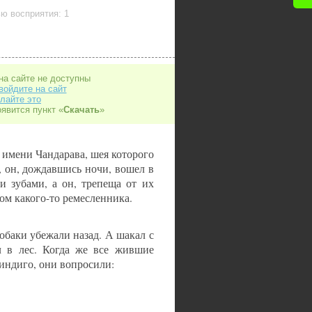
ю восприятия: 1
на сайте не доступны
войдите на сайт
лайте это
оявится пункт «
Скачать
»
 имени Чандарава, шея которого
, он, дождавшись ночи, вошел в
и зубами, а он, трепеща от их
дом какого-то ремесленника.
обаки убежали назад. А шакал с
л в лес. Когда же все жившие
 индиго, они вопросили: