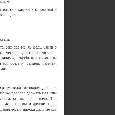
льным:
известно, каковы его повадки и
ано ведь:
ал им:
е, завидев меня? Ведь, узнав о
ал меня на царство, а имя моё –
и лапами, подобными громовым
ер, обезьян, зайцев, газелей,
ами:
храну ложа, леопарду доверил
яне же повелел держать над ним
ся там, он выгнал в шею. Так
время как львы и другие звери
давал ее, по-царски деля между