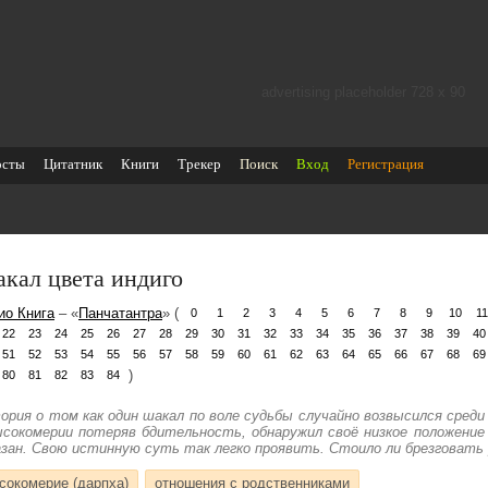
advertising placeholder 728 х 90
осты
Цитатник
Книги
Трекер
Поиск
Вход
Регистрация
кал цвета индиго
ио Книга
– «
Панчатантра
» (
0
1
2
3
4
5
6
7
8
9
10
11
22
23
24
25
26
27
28
29
30
31
32
33
34
35
36
37
38
39
40
51
52
53
54
55
56
57
58
59
60
61
62
63
64
65
66
67
68
69
)
80
81
82
83
84
ория о том как один шакал по воле судьбы случайно возвысился среди 
ысокомерии потеряв бдительность, обнаружил своё низкое положение
азан. Свою истинную суть так легко проявить. Стоило ли брезговать
сокомерие (дарпха)
отношения с родственниками