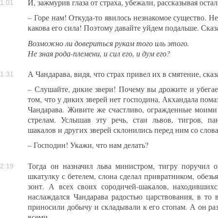
И, зажмурив глаза от страха, убежали, рассказывая оста
1:01
– Горе нам! Откуда-то явилось незнакомое существо. Не
какова его сила! Поэтому давайте уйдем подальше. Сказ
Возможно ли довериться рукам того иль этого.
Не зная рода-племени, и сил его, и дум его?
А Чандарава, видя, что страх привел их в смятение, сказ
1:31
– Слушайте, дикие звери! Почему вы дрожите и убегает
том, что у диких зверей нет господина, Акхандала помаз
Чандарава. Живите же счастливо, огражденные моим
стрелам. Услышав эту речь, стаи львов, тигров, пант
шакалов и других зверей склонились перед ним со слов
– Господин! Укажи, что нам делать?
Тогда он назначил льва министром, тигру поручил о
2:19
шкатулку с бетелем, слона сделал привратником, обезь
зонт. А всех своих сородичей-шакалов, находивших
наслаждался Чандарава радостью царствования, в то 
приносили добычу и складывали к его стопам. А он раз
всеми.