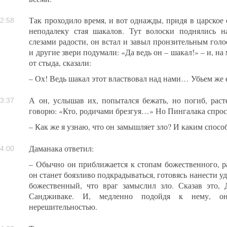
Так проходило время, и вот однажды, придя в царское 
2:58
неподалеку стая шакалов. Тут волоски поднялись на
слезами радости, он встал и завыл пронзительным гол
и другие звери подумали: «Да ведь он – шакал!» – и, н
от стыда, сказали:
– Ох! Ведь шакал этот властвовал над нами… Убьем же 
А он, услышав их, попытался бежать, но погиб, рас
3:37
говорю: «Кто, родичами брезгуя…» Но Пингалака спрос
– Как же я узнаю, что он замышляет зло? И каким спосо
Даманака ответил:
4:00
– Обычно он приближается к стопам божественного, ра
он станет боязливо подкрадываться, готовясь нанести уд
божественный, что враг замыслил зло. Сказав это,
Сандживаке. И, медленно подойдя к нему, он
нерешительностью.