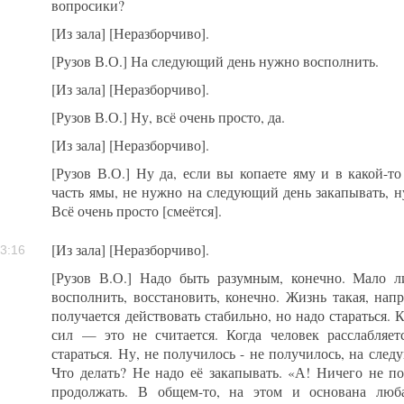
вопросики?
[Из зала] [Неразборчиво].
[Рузов В.О.] На следующий день нужно восполнить.
[Из зала] [Неразборчиво].
[Рузов В.О.] Ну, всё очень просто, да.
[Из зала] [Неразборчиво].
[Рузов В.О.] Ну да, если вы копаете яму и в какой-т
часть ямы, не нужно на следующий день закапывать, н
Всё очень просто [смеётся].
[Из зала] [Неразборчиво].
3:16
[Рузов В.О.] Надо быть разумным, конечно. Мало л
восполнить, восстановить, конечно. Жизнь такая, нап
получается действовать стабильно, но надо стараться. К
сил — это не считается. Когда человек расслабляетс
стараться. Ну, не получилось - не получилось, на сле
Что делать? Не надо её закапывать. «А! Ничего не по
продолжать. В общем-то, на этом и основана люба