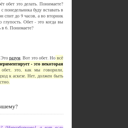
рёт обет это делать. Понимаете?
, с понедельника буду вставать в
он спит до 9 часов, а во вторник
о глупость. Обет - это когда вы
ь в 6. Понимаете?
. Это
разум
. Вот это обет. Но
всё
периментирует - это некоторая
 обет, это, как мы говорили,
ход к аскезе. Нет, должен быть
естно.
учшему?
? [Неразборчиво], а вот если