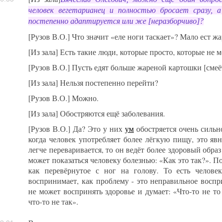
человек вегетарианец и полностью бросает сразу, 
постепенно адаптируется или же [неразборчиво]?
[Рузов В.О.] Что значит «еле ноги таскает»? Мало ест 
[Из зала] Есть такие люди, которые просто, которые не
[Рузов В.О.] Пусть едят больше жареной картошки [смеё
[Из зала] Нельзя постепенно перейти?
[Рузов В.О.] Можно.
[Из зала] Обостряются ещё заболевания.
[Рузов В.О.] Да? Это у них
ум
обостряется очень сильно
когда человек употребляет более лёгкую пищу, это явн
легче переваривается, то он ведёт более здоровый обра
может показаться человеку болезнью: «Как это так?». П
как перевёрнутое с ног на голову. То есть человек
воспринимает, как проблему - это неправильное восп
не может воспринять здоровье и думает: «Что-то не то 
что-то не так».