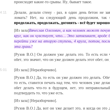
происходят какие-то срывы. Ну, бывает такое.
Делали, делали стену - раз, в один день бетон не за
4:11
ломать? Нет, на следующий день продолжим, так
продолжать, продолжать, догонять - всё будет хорошо
[Из зала]
Вячеслав Олегович, а как человек может почу
круг, как он чувствует, что… Это затягивает, вроде б
перейти уже на вторую ступень, 4 круга, потом, после
эта грань?
[Рузов В.О.] Он должен уже делать это. То есть если 
обет, это значит, что он уже должен делать этот обет, о
[Из зала] [Неразборчиво].
5:01
[Рузов В.О.] Да, то есть он уже должен это делать. Обе
то есть, ставится печать над тем, что человек уже дела
обет делать что-то в будущем, нет, это неправильны
подтвердить то, что уже есть.
[Из зала] [Неразборчиво].
[Рузов В.О.] Да, вот он уже делает это, и когда он это 