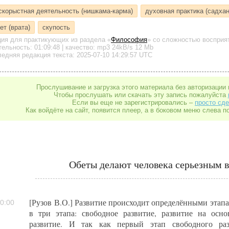
скорыстная деятельность (нишкама-карма)
духовная практика (садхан
ет (врата)
скупость
ция для практикующих
из раздела «
Философия
»
со сложностью восприят
тельность:
01:09:48
| качество:
mp3
24kB/s
12 Mb
едняя редакция текста: 2025-07-10 14:29:57 UTC
Прослушивание и загрузка этого материала без авторизации 
Чтобы прослушать или скачать эту запись пожалуйста
Если вы еще не зарегистрировались –
просто сде
Как войдёте на сайт, появится плеер, а в боковом меню слева п
Обеты делают человека серьезным 
[Рузов В.О.] Развитие происходит определёнными этап
0:00
в три этапа: свободное развитие, развитие на осно
развитие. И так как первый этап свободного раз