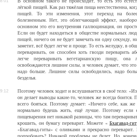
В основном такого не происходит, то есть это естест
8:01
лёгкой пищей. Как раз тяжёлая пища неестественна, ког
пищей. То эти изменения, этот переход на бол
болезненным. Нет, это облегчающий эффект, наоборо
основном это его внутренняя галлюцинация, он просто
Если он будет находиться в обществе нормальных люд
пищей, ничего он не будет замечать ни одну секунду, 
заметит, всё будет легче и проще. То есть желудку, в об
переваривать, он способен хоть гвозди переварить а
легче переваривать вегетарианскую пищу, она 
освобождаются лишние силы, и человек думает, что это 
надо больше. Лишние силы освободились, надо боль
безделья.
Поэтому человек ходит и вслушивается в своё тело: «Из
9:12
он делает выводы какие-то, человек же всегда боится
всего бояться. Поэтому думает: «Ничего себе, как же
нормально будешь жить, ещё лучше. Поэтому если с
пищеварения нет никакой разницы, что там перевариват
крошить, он бумагу переварит. Можете «
Бхагавад-гит
«Бхагавад-гиты» с оливками и прекрасно переварит. 
попробовать? Никакой проблемы не будет. Но, конеч