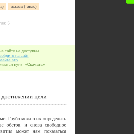
а)
аскеза (тапас)
ия: 5
на сайте не доступны
войдите на сайт
лайте это
оявится пункт «
Скачать
»
в достижении цели
ами. Грубо можно их определить
ве обетов, и снова свободное
вития может нам показаться