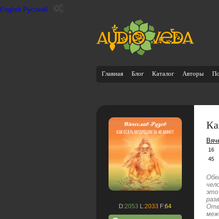
English
Русский
Главная
Блог
Каталог
Авторы
П
Ка
Вяч
16
45
Обе
чел
это
раз
D:
2053
L:
2033
F:
64
Отв
меж