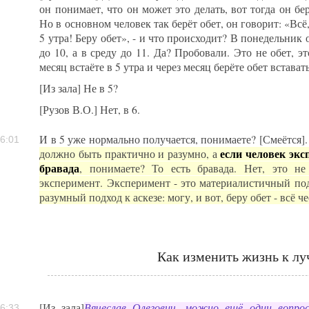
он понимает, что он может это делать, вот тогда он бе
Но в основном человек так берёт обет, он говорит: «Всё
5 утра! Беру обет», - и что происходит? В понедельник 
до 10, а в среду до 11. Да? Пробовали. Это не обет, эт
месяц встаёте в 5 утра и через месяц берёте обет встават
[Из зала] Не в 5?
[Рузов В.О.] Нет, в 6.
И в 5 уже нормально получается, понимаете? [Смеётся]
6:01
если человек экс
должно быть практично и разумно, а
бравада
, понимаете? То есть бравада. Нет, это не
эксперимент. Эксперимент - это материалистичный под
разумный подход к аскезе: могу, и вот, беру обет - всё ч
Как изменить жизнь к л
[Из зала]
Вячеслав Олегович, можно ещё один вопрос
6:33