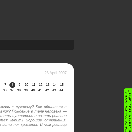
26 April 2007
7
8
9
10
11
12
13
14
15
36
37
38
39
40
41
42
43
44
жизнь к лучшему? Как общаться с
авник? Рождение в теле человека —
стать суетиться и начать реально
льзя купить хорошие отношения.
о источник красоты. В чем разница