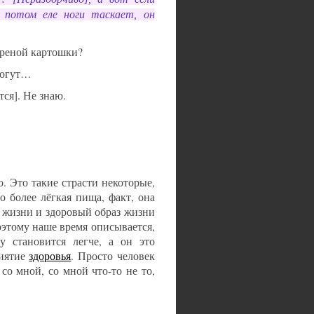
а потом еле ноги таскает, он
жареной картошки?
 могут…
тся]. Не знаю.
. Это такие страсти некоторые,
о более лёгкая пища, факт, она
з жизни и здоровый образ жизни
оэтому наше время описывается,
у становится легче, а он это
риятие
здоровья
. Просто человек
со мной, со мной что-то не то,