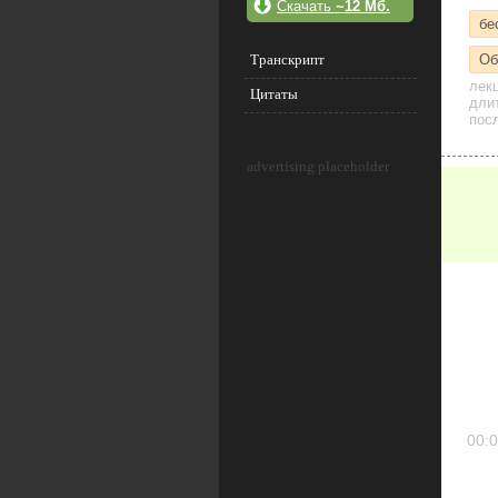
Скачать
~12 Мб.
бе
Транскрипт
Об
лек
Цитаты
дли
посл
advertising placeholder
00:0