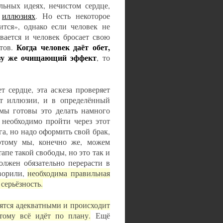
льных идеях, нечистом сердце,
а
иллюзиях
. Но есть некоторое
ится», однако если человек не
вается и человек бросает свою
Когда человек даёт обет,
тов.
азу же очищающий эффект
, то
т сердце, эта аскеза проверяет
 от иллюзии, и в определённый
 мы готовы это делать намного
 необходимо пройти через этот
га, но надо оформить свой брак,
этому мы, конечно же, можем
пе такой свободы, но это так и
олжен обязательно перерасти в
ворили,
необходима правильная
серьёзность.
вятся адекватными и происходит
тому всё идёт по плану.
Ещё