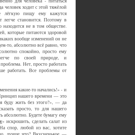
венно для человека - питаться
да человек ходит с этой тяжёлой
ее лёгкую пищу ему кажутся
т легче становится. Поэтому в
 находится не в том обществе.
ей, которые питаются здоровой
никаких вообще изменений он не
щем-то, абсолютно всё равно, что
бсолютно спокойно, просто ему
легче по своей природе, и
проблема. Нет, просто работать
ше работать. Все проблемы от
менения какие-то начались!» - и
. Принцип нашего времени — это
 я буду жить без этого?», — да
казать просто, то для нашего
ь абсолютно. Будете бумагу ему
у
» искрошить, сделать салат из
На спор, любой из вас, хотите
но, лучше что? Вкусненькое —