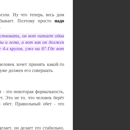
везли. Ну что теперь, весь дом
надо
 бывает. Поэтому просто
.
вствовать, он вот читает один
ы и легко, а вот как он должен
 4-х кругов, уже на 8? Где вот
человек хочет принять какой-то
н уже должен его совершать.
т - это некоторая формальность,
ет. Это не то, что человек берёт
й обет. Правильный обет - это
делает, он делает это стабильно,