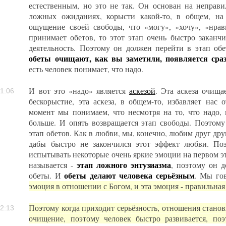
естественным, но это не так. Он основан на неправи
ложных ожиданиях, корысти какой-то, в общем, н
ощущение своей свободы, что «могу», «хочу», «нрав
принимает обетов, то этот этап очень быстро заканчи
деятельность. Поэтому он должен перейти в этап обе
обеты очищают, как вы заметили, появляется ср
есть человек понимает, что надо.
И вот это «надо» является
аскезой
. Эта аскеза очищае
1:06
бескорыстие, эта аскеза, в общем-то, избавляет нас
момент мы понимаем, что несмотря на то, что надо,
больше. И опять возвращается этап свободы. Поэтому
этап обетов. Как в любви, мы, конечно, любим друг дру
дабы быстро не закончился этот эффект любви. По
испытывать некоторые очень яркие эмоции на первом эта
этап ложного энтузиазма
называется -
, поэтому он д
обеты делают человека серьёзным
обеты. И
. Мы го
эмоция в отношении с Богом, и эта эмоция - правильная 
Поэтому когда приходит серьёзность, отношения стано
2:13
очищение, поэтому человек быстро развивается, поэ