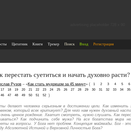
advertising placeholder 728 х 90
осты
Цитатник
Книги
Трекер
Поиск
Вход
Регистрация
к перестать суетиться и начать духовно расти?
еслав Рузов
– «
Как стать мудрецом за 45 минут
» (
1
2
3
4
5
6
17
18
19
20
21
22
23
24
25
26
27
28
29
30
31
32
33
34
35
)
46
47
48
49
50
51
52
ты делают человека серьезным в достижении цели. Как изменить 
овеком, который всех критикует? Для чего нам нужен духовный наст
 очень ценное рождение. Хватит смотреть, нужно слушать. Как пере
виваться? Как подчинить себе мужа? На все богатства мира не
еты на вопросы. У Бога нет проблем. Концепция майявады. Бог - эт
ду Абсолютной Истиной и Верховной Личностью Бога?