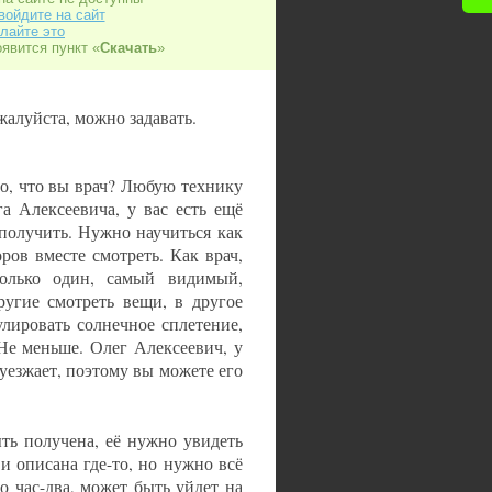
войдите на сайт
лайте это
оявится пункт «
Скачать
»
алуйста, можно задавать.
то, что вы врач? Любую технику
а Алексеевича, у вас есть ещё
 получить. Нужно научиться как
ров вместе смотреть. Как врач,
только один, самый видимый,
ругие смотреть вещи, в другое
улировать солнечное сплетение,
Не меньше. Олег Алексеевич, у
 уезжает, поэтому вы можете его
ть получена, её нужно увидеть
 и описана где-то, но нужно всё
о час-два, может быть уйдет на