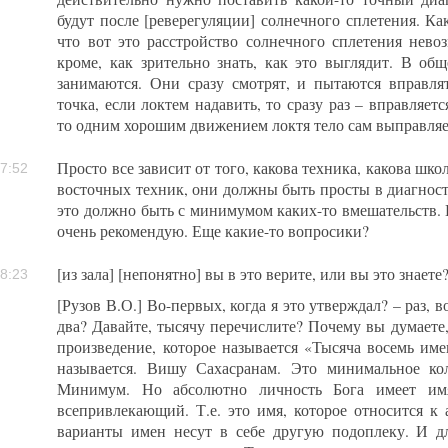
будут после [реверегуляции] солнечного сплетения. К
что вот это расстройство солнечного сплетения нево
кроме, как зрительно знать, как это выглядит. В о
занимаются. Они сразу смотрят, и пытаются вправлять
точка, если локтем надавить, то сразу раз – вправляетс
то одним хорошим движением локтя тело сам выправляе
Просто все зависит от того, какова техника, какова шко
7:52
восточных техник, они должны быть просты в диагност
это должно быть с минимумом каких-то вмешательств. 
очень рекомендую. Еще какие-то вопросики?
[из зала] [непонятно] вы в это верите, или вы это знаете
8:23
[Рузов В.О.] Во-первых, когда я это утверждал? – раз, 
два? Давайте, тысячу перечислите? Почему вы думаете, 
произведение, которое называется «Тысяча восемь и
называется. Вишу Сахасранам. Это минимальное ко
Минимум. Но абсолютно личность Бога имеет им
всепривлекающий. Т.е. это имя, которое относится к
варианты имен несут в себе другую подоплеку. И дл