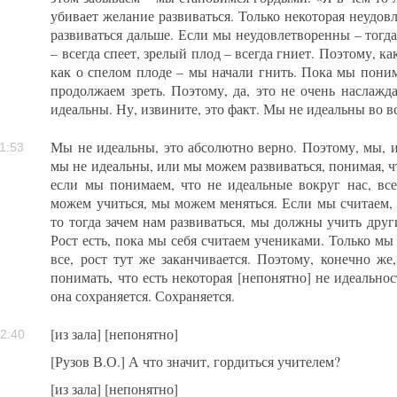
убивает желание развиваться. Только некоторая неудов
развиваться дальше. Если мы неудовлетворенны – тогд
– всегда спеет, зрелый плод – всегда гниет. Поэтому, ка
как о спелом плоде – мы начали гнить. Пока мы пони
продолжаем зреть. Поэтому, да, это не очень наслажд
идеальны. Ну, извините, это факт. Мы не идеальны во в
Мы не идеальны, это абсолютно верно. Поэтому, мы, 
1:53
мы не идеальны, или мы можем развиваться, понимая, ч
если мы понимаем, что не идеальные вокруг нас, все
можем учиться, мы можем меняться. Если мы считаем, 
то тогда зачем нам развиваться, мы должны учить други
Рост есть, пока мы себя считаем учениками. Только мы 
все, рост тут же заканчивается. Поэтому, конечно же
понимать, что есть некоторая [непонятно] не идеальнос
она сохраняется. Сохраняется.
[из зала] [непонятно]
2:40
[Рузов В.О.] А что значит, гордиться учителем?
[из зала] [непонятно]