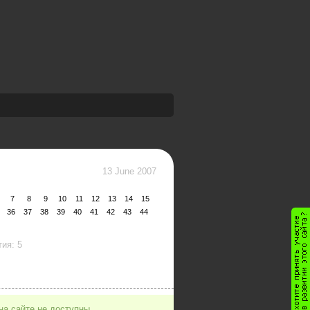
13 June 2007
7
8
9
10
11
12
13
14
15
36
37
38
39
40
41
42
43
44
ия: 5
на сайте не доступны