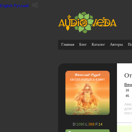
English
Русский
Главная
Блог
Каталог
Авторы
П
От
Вяч
16
45
лек
дли
посл
D:
1090
L:
368
F:
14