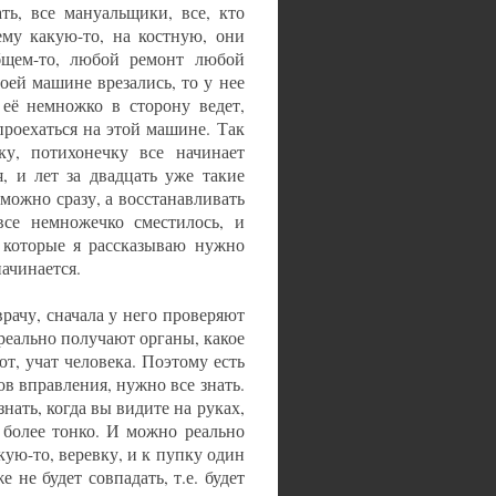
ь, все мануальщики, все, кто
му какую-то, на костную, они
общем-то, любой ремонт любой
оей машине врезались, то у нее
 её немножко в сторону ведет,
проехаться на этой машине. Так
ку, потихонечку все начинает
я, и лет за двадцать уже такие
можно сразу, а восстанавливать
се немножечко сместилось, и
, которые я рассказываю нужно
начинается.
врачу, сначала у него проверяют
реально получают органы, какое
ют, учат человека. Поэтому есть
ов вправления, нужно все знать.
знать, когда вы видите на руках,
о более тонко. И можно реально
кую-то, веревку, и к пупку один
е не будет совпадать, т.е. будет