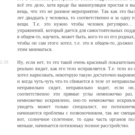
всё это дело, хотя вроде бы манипуляция простая и 
вещь, что это не разовое мероприятие. Так как это б
лет двадцать у человека, то соответственно и за одну 
вещи. Т.е. это нужно чтобы человек регулярно…
упражнений, который дается для самостоятельных под
в общем-то, научить, может быть, кого-то из его родных
чтобы он сам этого хотел, т.е. это в общем-то, должно
этим заниматься.
Ну, если нет, то это такой очень красивый показательн
2:28
реально видит, как его тело исправляется. Т.е. тело и
хотел нарисовать, некоторую такую достаточно выровн
и когда чуть-чуть что-то сбивается в теле от неправиль
неправильно сидит, неправильно ходит, если он
соответственно эти прямые углы немножечко раз,
немножечко искривлено, оно-то немножечко искривле
увидеть может только специалист, но потихонечк
начинаются проблемы с позвоночником, так же смещает
вот, солнечное сплетение, то одна часть органов по
меньше, начинается потихоньку полное расстройство.