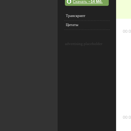
Скачать
~14 Мб.
Транскрипт
Цитаты
00:0
advertising placeholder
00:0