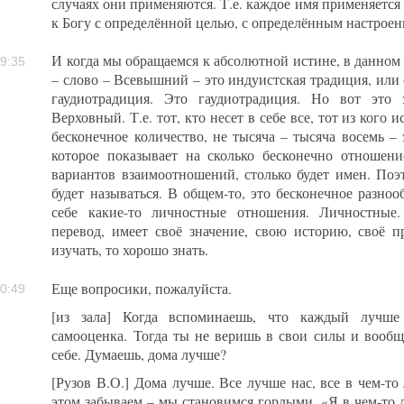
случаях они применяются. Т.е. каждое имя применяется
к Богу с определённой целью, с определённым настроен
И когда мы обращаемся к абсолютной истине, в данном
9:35
– слово – Всевышний – это индуистская традиция, или
гаудиотрадиция. Это гаудиотрадиция. Но вот это
Верховный. Т.е. тот, кто несет в себе все, тот из кого 
бесконечное количество, не тысяча – тысяча восемь – 
которое показывает на сколько бесконечно отношение,
вариантов взаимоотношений, столько будет имен. Поэ
будет называться. В общем-то, это бесконечное разноо
себе какие-то личностные отношения. Личностные
перевод, имеет своё значение, свою историю, своё 
изучать, то хорошо знать.
Еще вопросики, пожалуйста.
0:49
[из зала] Когда вспоминаешь, что каждый лучше 
самооценка. Тогда ты не веришь в свои силы и вообщ
себе. Думаешь, дома лучше?
[Рузов В.О.] Дома лучше. Все лучше нас, все в чем-то
этом забываем – мы становимся гордыми. «Я в чем-то л