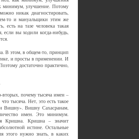
ак минимум, улучшение. Потому
зможно никак диагностировать,
бщем-то и мануальщики этим же
, есть на тазе человека такая
я, если вы ходили когда-нибудь,
тся.
ла. В этом, в общем-то, принцип
ике, и просты в применении. И
Поэтому достаточно практично,
?
во-вторых, почему тысяча имен –
что тысяча. Нет, это есть такое
мен Вишну». Вишну Сахасранам,
личество имен. Это минимум.
я Кришна. Кришна – значит
 абсолютной истине. Остальные
я этого нужно знать, в каких