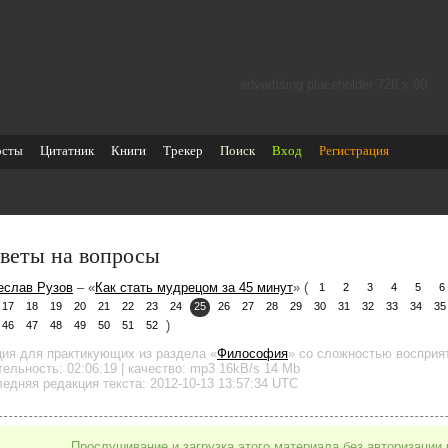
advertising placeholder 728 х 90
осты
Цитатник
Книги
Трекер
Поиск
Вход
Регистрация
веты на вопросы
еслав Рузов
– «
Как стать мудрецом за 45 минут
» (
1
2
3
4
5
6
17
18
19
20
21
22
23
24
25
26
27
28
29
30
31
32
33
34
35
)
46
47
48
49
50
51
52
ция для практикующих
из раздела «
Философия
»
со сложностью восприят
тельность:
02:06:19
| качество:
mp3
16kB/s
14 Mb
едняя редакция текста: 2012-10-13 13:57:34 UTC
Прослушивание и загрузка этого материала без авторизации 