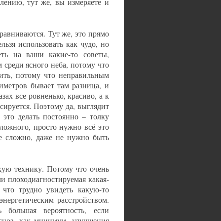
лению, тут же, вы измеряете и
равниваются. Тут же, это прямо
льзя использовать как чудо, но
ть на ваши какие-то советы,
м среди ясного неба, потому что
бить, потому что неправильным
тиметров бывает там разница, и
азах все ровненько, красиво, а к
нсируется. Поэтому да, выглядит
т это делать постоянно – толку
сложного, просто нужно всё это
Не сложно, даже не нужно быть
акую технику. Потому что очень
ли плоходиагностируемая какая-
 что трудно увидеть какую-то
энергетическим расстройством.
 большая вероятность, если
гноз, как минимум, улучшения