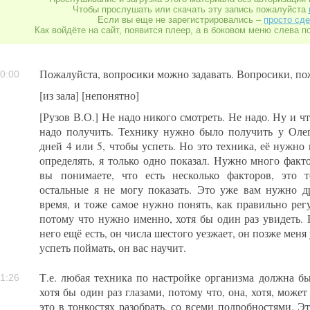
Чтобы прослушать или скачать эту запись пожалуйста
Если вы еще не зарегистрировались –
просто сде
Как войдёте на сайт, появится плеер, а в боковом меню слева п
Пожалуйста, вопросики можно задавать. Вопросики, пож
0:00
[из зала] [непонятно]
[Рузов В.О.] Не надо никого смотреть. Не надо. Ну и ч
надо получить. Технику нужно было получить у Олег
дней 4 или 5, чтобы успеть. Но это техника, её нужно
определять, я только одно показал. Нужно много факто
вы понимаете, что есть несколько факторов, это 
остальные я не могу показать. Это уже вам нужно д
время, и тоже самое нужно понять, как правильно рег
потому что нужно именно, хотя бы один раз увидеть. 
него ещё есть, он числа шестого уезжает, он позже меня
успеть поймать, он вас научит.
Т.е. любая техника по настройке организма должна бы
1:26
хотя бы один раз глазами, потому что, она, хотя, может
это в тонкостях разобрать, со всеми подробностями. Эт