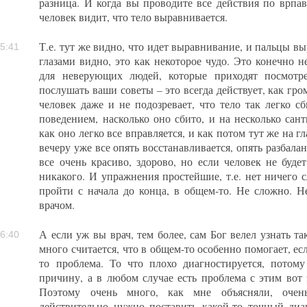
разница. И когда вы проводите все действия по врпав
человек видит, что тело выравнивается.
Т.е. тут же видно, что идет выравнивание, и пальцы вы
5:41
глазами видно, это как некоторое чудо. Это конечно не
для неверующих людей, которые приходят посмотре
послушать ваши советы – это всегда действует, как гро
человек даже и не подозревает, что тело так легко с
поведением, насколько оно сбито, и на несколько сан
как оно легко все вправляется, и как потом тут же на гл
вечеру уже все опять восстанавливается, опять разбала
все очень красиво, здорово, но если человек не буде
никакого. И упражнения простейшие, т.е. нет ничего 
пройти с начала до конца, в общем-то. Не сложно. 
врачом.
А если уж вы врач, тем более, сам Бог велел узнать т
6:40
много считается, что в общем-то особенно помогает, ес
то проблема. То что плохо диагностируется, потому
причину, а в любом случае есть проблема с этим вот 
Поэтому очень много, как мне объясняли, очень
действительно нужно поставить какой-то точный диа