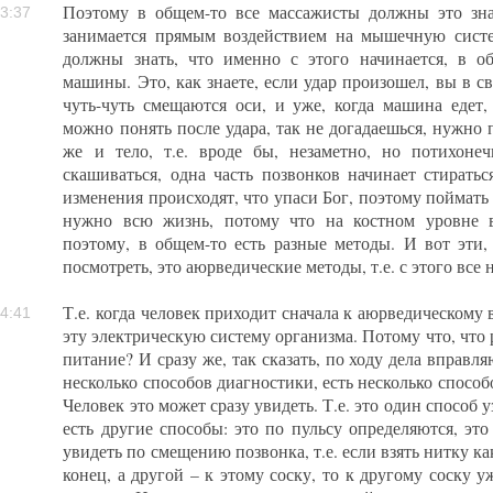
Поэтому в общем-то все массажисты должны это знат
3:37
занимается прямым воздействием на мышечную систе
должны знать, что именно с этого начинается, в 
машины. Это, как знаете, если удар произошел, вы в св
чуть-чуть смещаются оси, и уже, когда машина едет,
можно понять после удара, так не догадаешься, нужно 
же и тело, т.е. вроде бы, незаметно, но потихонеч
скашиваться, одна часть позвонков начинает стиратьс
изменения происходят, что упаси Бог, поэтому поймать 
нужно всю жизнь, потому что на костном уровне в
поэтому, в общем-то есть разные методы. И вот эти
посмотреть, это аюрведические методы, т.е. с этого все 
Т.е. когда человек приходит сначала к аюрведическому 
4:41
эту электрическую систему организма. Потому что, что 
питание? И сразу же, так сказать, по ходу дела вправля
несколько способов диагностики, есть несколько способ
Человек это может сразу увидеть. Т.е. это один способ у
есть другие способы: это по пульсу определяются, эт
увидеть по смещению позвонка, т.е. если взять нитку ка
конец, а другой – к этому соску, то к другому соску уж