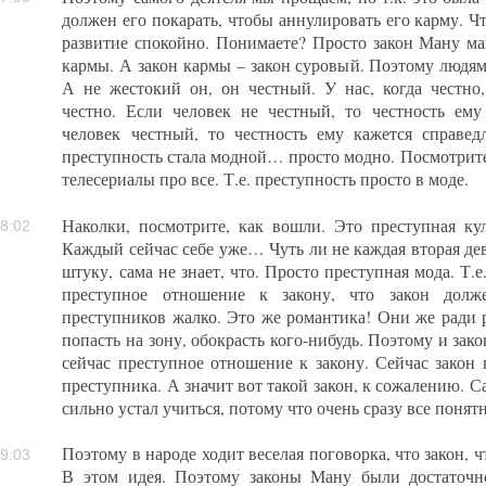
должен его покарать, чтобы аннулировать его карму. 
развитие спокойно. Понимаете? Просто закон Ману м
кармы. А закон кармы – закон суровый. Поэтому людям
А не жестокий он, он честный. У нас, когда честно,
честно. Если человек не честный, то честность ему
человек честный, то честность ему кажется справед
преступность стала модной… просто модно. Посмотрите 
телесериалы про все. Т.е. преступность просто в моде.
Наколки, посмотрите, как вошли. Это преступная куль
8:02
Каждый сейчас себе уже… Чуть ли не каждая вторая дев
штуку, сама не знает, что. Просто преступная мода. Т.е
преступное отношение к закону, что закон долж
преступников жалко. Это же романтика! Они же ради
попасть на зону, обокрасть кого-нибудь. Поэтому и зак
сейчас преступное отношение к закону. Сейчас закон 
преступника. А значит вот такой закон, к сожалению. С
сильно устал учиться, потому что очень сразу все понят
Поэтому в народе ходит веселая поговорка, что закон, 
9:03
В этом идея. Поэтому законы Ману были достаточн