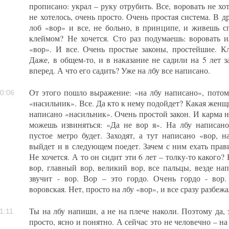
прописано: украл – руку отрубить. Все, воровать не хот
не хотелось, очень просто. Очень простая система. В д
лоб «вор» и все, не больно, в принципе, и живешь с
клеймом? Не хочется. Сто раз подумаешь: воровать 
«вор». И все. Очень простые законы, простейшие. К
Даже, в общем-то, и в наказание не садили на 5 лет з
вперед. А что его садить? Уже на лбу все написано.
От этого пошло выражение: «на лбу написано», потом
0:06
«насильник». Все. Да кто к нему подойдет? Какая женщ
написано «насильник». Очень простой закон. И карма н
можешь извиняться: «Да не вор я». На лбу написано 
пустое метро будет. Заходят, а тут написано «вор, н
выйдет и в следующем поедет. Зачем с ним ехать прав
Не хочется. А то он сидит эти 6 лет – толку-то какого?
вор, главный вор, великий вор, все пальцы, везде на
звучит - вор. Вор – это гордо. Очень гордо - вор.
воровская. Нет, просто на лбу «вор», и все сразу разбеж
Ты на лбу напиши, а не на плече наколи. Поэтому да,
1:11
просто, ясно и понятно. А сейчас это не человечно – н