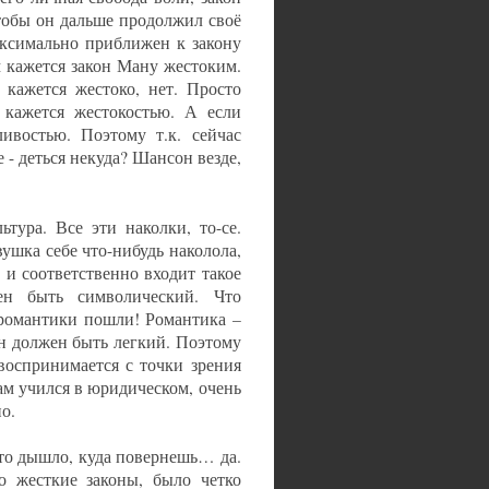
Чтобы он дальше продолжил своё
аксимально приближен к закону
 кажется закон Ману жестоким.
 кажется жестоко, нет. Просто
 кажется жестокостью. А если
ливостью. Поэтому т.к. сейчас
- деться некуда? Шансон везде,
тура. Все эти наколки, то-се.
ушка себе что-нибудь наколола,
. и соответственно входит такое
ен быть символический. Что
 романтики пошли! Романтика –
он должен быть легкий. Поэтому
воспринимается с точки зрения
ам учился в юридическом, очень
но.
что дышло, куда повернешь… да.
о жесткие законы, было четко