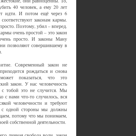
жестокие, они равноценны. То,
убить 40 человек, а ему 20 лет
ет идти. И потом ещё через 6
 соответствуют законам кармы.
ь просто. Поэтому, убил – вперед.
 кармы очень простой – это закон
 очень просто. И законы Ману
они позволяют совершившему в
и.
итие. Современный закон не
 приходится рождаться и снова
 может показаться, что это
кий закон. У нас человечность
а с тобой это не случится. Мы
о с нами что-то случилось, вся
всякой человечности и требуют
а, с одной стороны мы должны
ощаем, потому что мы понимаем,
воей собственной деятельности.
его личная свобода воли, закон