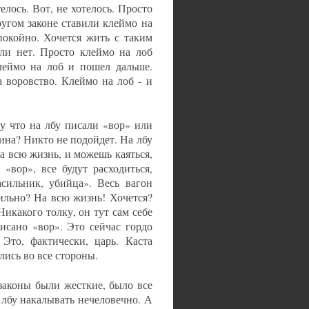
елось. Вот, не хотелось. Просто
ругом законе ставили клеймо на
покойно. Хочется жить с таким
или нет. Просто клеймо на лоб
леймо на лоб и пошел дальше.
а воровство. Клеймо на лоб - и
у что на лбу писали «вор» или
ина? Никто не подойдет. На лбу
а всю жизнь, и можешь каяться,
«вор», все будут расходиться,
асильник, убийца». Весь вагон
ильно? На всю жизнь! Хочется?
 Никакого толку, он тут сам себе
писано «вор». Это сейчас гордо
 Это, фактически, царь. Каста
ались во все стороны.
 законы были жесткие, было все
а лбу накалывать нечеловечно. А