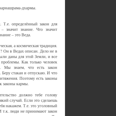
 варнашрама-дхармы.
. Т.е. определённый закон для
 – значит знание. Что значит
нание – это Веда.
ческая, а космическая традиция.
? Он в Ведах описан. Дело не в
ыли даны для этой Земли, и все
 проблемы. Как только человек
ы. Мы знаем, что есть закон
 Беру стакан и отпускаю. И что
ритяжения. Поэтому есть законы
к законы кармы.
тельство должно тебе голову
всякий случай. Если это сделаешь
тебя накажем. Т.е. это уголовный
И т.к. люди не принимают закон