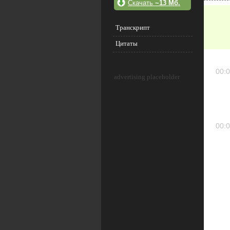
Скачать
~13 Мб.
Транскрипт
Цитаты
00:0
advertising placeholder
00:0