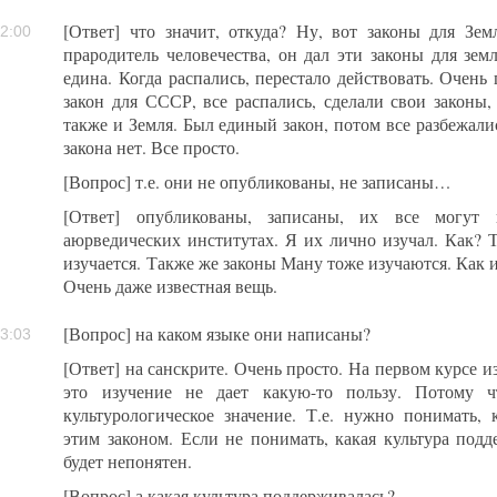
[Ответ] что значит, откуда? Ну, вот законы для Зе
2:00
прародитель человечества, он дал эти законы для зем
едина. Когда распались, перестало действовать. Очень
закон для СССР, все распались, сделали свои законы,
также и Земля. Был единый закон, потом все разбежали
закона нет. Все просто.
[Вопрос] т.е. они не опубликованы, не записаны…
[Ответ] опубликованы, записаны, их все могут 
аюрведических институтах. Я их лично изучал. Как? Т
изучается. Также же законы Ману тоже изучаются. Как и
Очень даже известная вещь.
[Вопрос] на каком языке они написаны?
3:03
[Ответ] на санскрите. Очень просто. На первом курсе и
это изучение не дает какую-то пользу. Потому ч
культурологическое значение. Т.е. нужно понимать, 
этим законом. Если не понимать, какая культура подд
будет непонятен.
[Вопрос] а какая культура поддерживалась?