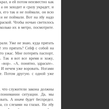
крал, и ей потом неизвестно как
а он заходит и сразу украдет, и
, его так и не поймали, он всю
 и не поймали. Вот на лбу надо
раской. Чтобы ночью светилось
колько их в метро, посмотрите.
рали. Уже не знаю, куда прятать
ё это прятать? Сейф с собой на
то ужас. Мне потерять паспорт,
. Так я вот все время и хожу,
«вор». «А, понятно, здрасьте».
. И нечем уже воровать. Ногами
се. Потом другую. с одной уже
о, что служители закона должны
м понимании ситуации. Да, мы
ать. А иначе будет беспредел.
, со слезами на глазах. На лбу