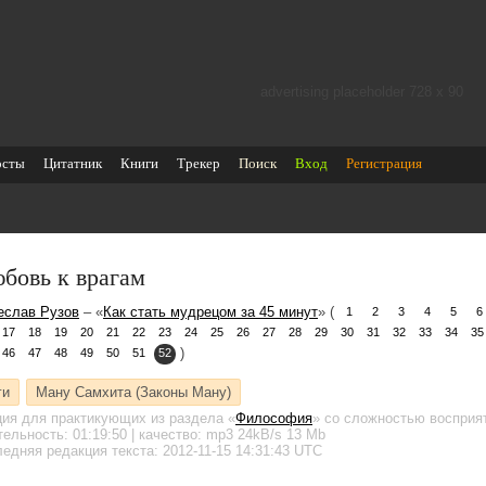
advertising placeholder 728 х 90
осты
Цитатник
Книги
Трекер
Поиск
Вход
Регистрация
бовь к врагам
еслав Рузов
– «
Как стать мудрецом за 45 минут
» (
1
2
3
4
5
6
17
18
19
20
21
22
23
24
25
26
27
28
29
30
31
32
33
34
35
)
46
47
48
49
50
51
52
ги
Ману Самхита (Законы Ману)
ция для практикующих
из раздела «
Философия
»
со сложностью восприят
тельность:
01:19:50
| качество:
mp3
24kB/s
13 Mb
едняя редакция текста: 2012-11-15 14:31:43 UTC