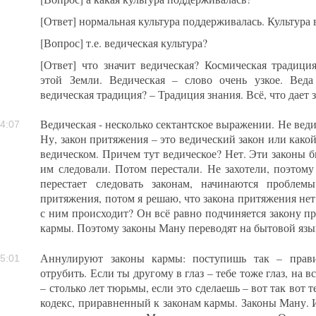
[Ответ] нормальная культура поддерживалась. Культура
[Вопрос] т.е. ведическая культура?
[Ответ] что значит ведическая? Космическая традиция
этой Земли. Ведическая – слово очень узкое. Веда
ведическая традиция? – Традиция знания. Всё, что дает з
Ведическая - несколько сектантское выражении. Не веди
4:07
Ну, закон притяжения – это ведический закон или какой
ведическом. Причем тут ведическое? Нет. Эти законы б
им следовали. Потом перестали. Не захотели, поэтому
перестает следовать законам, начинаются проблем
притяжения, потом я решаю, что закона притяжения нет.
с ним происходит? Он всё равно подчиняется закону п
кармы. Поэтому законы Ману переводят на бытовой язы
Аннулируют законы кармы: поступишь так – прави
5:01
отрубить. Если ты другому в глаз – тебе тоже глаз, на 
– столько лет тюрьмы, если это сделаешь – вот так вот 
кодекс, приравненный к законам кармы. Законы Ману. 