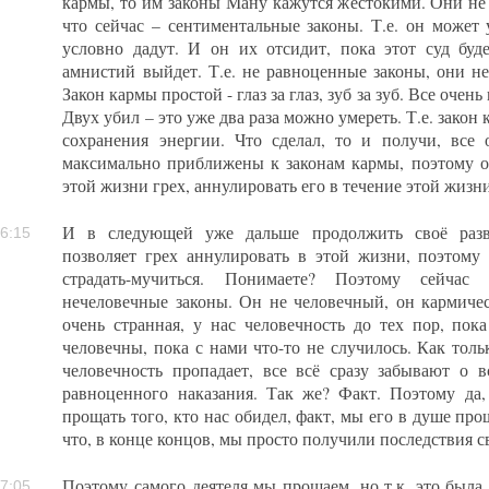
кармы, то им законы Ману кажутся жестокими. Они не 
что сейчас – сентиментальные законы. Т.е. он может 
условно дадут. И он их отсидит, пока этот суд буд
амнистий выйдет. Т.е. не равноценные законы, они не
Закон кармы простой - глаз за глаз, зуб за зуб. Все очен
Двух убил – это уже два раза можно умереть. Т.е. закон
сохранения энергии. Что сделал, то и получи, все
максимально приближены к законам кармы, поэтому 
этой жизни грех, аннулировать его в течение этой жизн
И в следующей уже дальше продолжить своё разв
6:15
позволяет грех аннулировать в этой жизни, поэтому
страдать-мучиться. Понимаете? Поэтому сейчас
нечеловечные законы. Он не человечный, он кармичес
очень странная, у нас человечность до тех пор, пок
человечны, пока с нами что-то не случилось. Как тольк
человечность пропадает, все всё сразу забывают о 
равноценного наказания. Так же? Факт. Поэтому д
прощать того, кто нас обидел, факт, мы его в душе пр
что, в конце концов, мы просто получили последствия с
Поэтому самого деятеля мы прощаем, но т.к. это была 
7:05