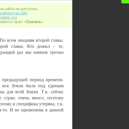
на сайте не доступны
войдите на сайт
лайте это
оявится пункт «
Скачать
»
По всем лекциям второй главы.
орой главы. Кто дожил – те,
едующий раз мы начнем третью
 в предыдущий период времени.
а вся Земля была под единым
ы для всей Земли. Т.к. сейчас
с стран, очень много, поэтому
тому и специфика утеряна, т.к.
я-то. И не применима в данной