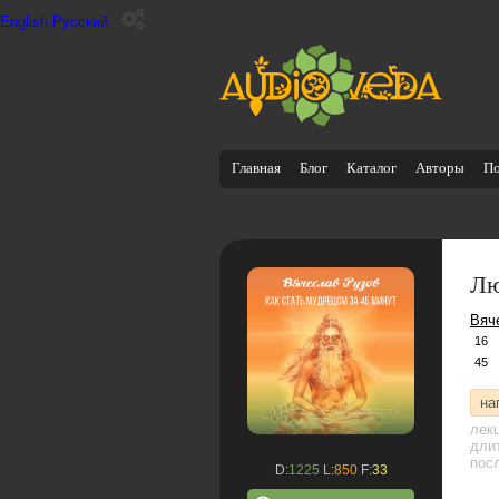
English
Русский
Главная
Блог
Каталог
Авторы
П
Лю
Вяч
16
45
на
лек
дли
посл
D:
1225
L:
850
F:
33