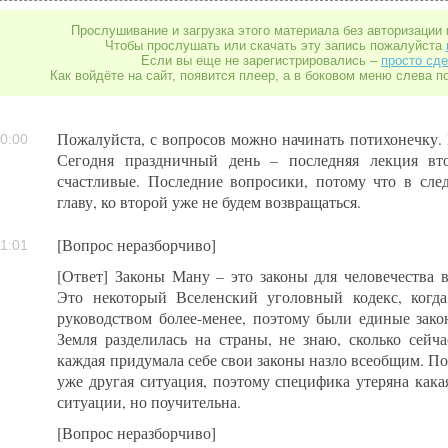
Прослушивание и загрузка этого материала без авторизации 
Чтобы прослушать или скачать эту запись пожалуйста
Если вы еще не зарегистрировались –
просто сде
Как войдёте на сайт, появится плеер, а в боковом меню слева п
Пожалуйста, с вопросов можно начинать потихонечку. 
0:00
Сегодня праздничный день – последняя лекция вт
счастливые. Последние вопросики, потому что в сл
главу, ко второй уже не будем возвращаться.
[Вопрос неразборчиво]
1:01
[Ответ] Законы Ману – это законы для человечества
Это некоторый Вселенский уголовный кодекс, когд
руководством более-менее, поэтому были единые закон
Земля разделилась на страны, не знаю, сколько сейча
каждая придумала себе свои законы назло всеобщим. Поэ
уже другая ситуация, поэтому специфика утеряна кака
ситуации, но поучительна.
[Вопрос неразборчиво]