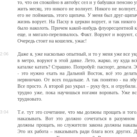
то, что он спокойно в автобус сел и у бабушки пенсию у
жить месяц, это никого не волнует. Никого не волнует, 
его не поймаешь, этого щипача. У меня был друг-щипач
жизнь ворует. На Пасху в церкви ворует, и так никого
было наколоть. Причем какой-нибудь флуоресцентной к
еще, и мигало-переливалось. Факт. Воруют и воруют, с
Очередь стоит на кошелек, ужас!
Даже я, уже насколько опытный, и то у меня уже все ук
2:06
в метро, воруют в этой давке. Лето, жарко, ну куда вс
каталке катать? Страшно. Попробуй: паспорт, деньги. Э
- это нужно ехать на Дальний Восток, всё это делать
нервничаю. От всех подальше. А так понятно - на лбу 
Все просто. А второй раз украл – руку бух, и отрубили
трудно уже, пока научишься ногами воровать. Уже в
трудновато.
Т.е. тут это сочетание, что мы должны прощать и тог
3:04
наказывать. Вот это должно сочетаться в разумно
должны прощать, но служители закона должны наказыв
Это их работа – наказывать ради блага всех других. Да