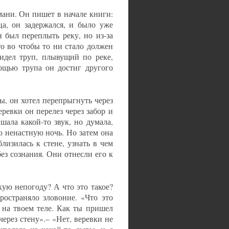
ани. Он пишет в начале книги:
ца, он задержался, и было уже
 был переплыть реку, но из-за
то во чтобы то ни стало должен
идел труп, плывущий по реке,
ощью трупа он достиг другого
ы, он хотел перепрыгнуть через
ревки он перелез через забор и
шала какой-то звук, но думала,
ю ненастную ночь. Но затем она
лизилась к стене, узнать в чем
ез сознания. Они отнесли его к
кую непогоду? А что это такое?
ространяло зловоние. «Что это
 на твоем теле. Как ты пришел
ерез стену».– «Нет, веревки не