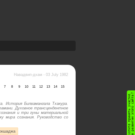
Навадвип-дхам
-
03 July 1982
7
8
9
10
11
12
13
14
15
. История Билвамангала Тхакура.
тамани. Духовное трансцендентное
сознания и три гуны материальной
у мира сознания. Руководство со
окшаджа