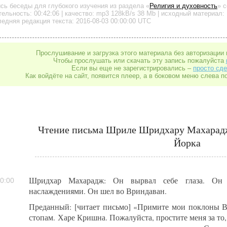
ись беседы для глубокого изучения
из раздела «
Религия и духовность
»
с
тельность:
00:42:06
| качество:
mp3
128kB/s
38 Mb
| исходный материал: 
едняя редакция текста: 2016-08-03 00:00:00 UTC
Прослушивание и загрузка этого материала без авторизации 
Чтобы прослушать или скачать эту запись пожалуйста
Если вы еще не зарегистрировались –
просто сде
Как войдёте на сайт, появится плеер, а в боковом меню слева п
Чтение письма Шриле Шридхару Махарадж
Йорка
Шридхар Махарадж: Он вырвал себе глаза. Он 
0:00
наслаждениями. Он шел во Вриндаван.
Преданный: [читает письмо] «Примите мои поклоны
стопам. Харе Кришна. Пожалуйста, простите меня за то, 