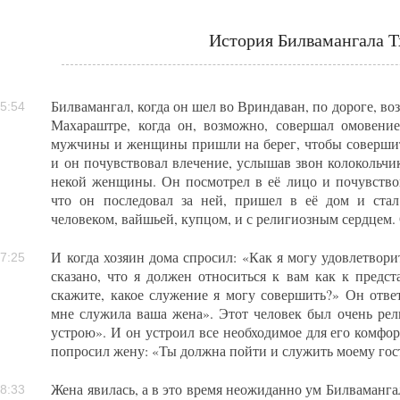
История Билвамангала Т
Билвамангал, когда он шел во Вриндаван, по дороге, в
5:54
Махараштре, когда он, возможно, совершал омовение
мужчины и женщины пришли на берег, чтобы совершить
и он почувствовал влечение, услышав звон колокольчи
некой женщины. Он посмотрел в её лицо и почувствов
что он последовал за ней, пришел в её дом и ста
человеком, вайшьей, купцом, и с религиозным сердцем. 
И когда хозяин дома спросил: «Как я могу удовлетвори
7:25
сказано, что я должен относиться к вам как к предс
скажите, какое служение я могу совершить?» Он отве
мне служила ваша жена». Этот человек был очень рели
устрою». И он устроил все необходимое для его комфор
попросил жену: «Ты должна пойти и служить моему гос
Жена явилась, а в это время неожиданно ум Билваманг
8:33