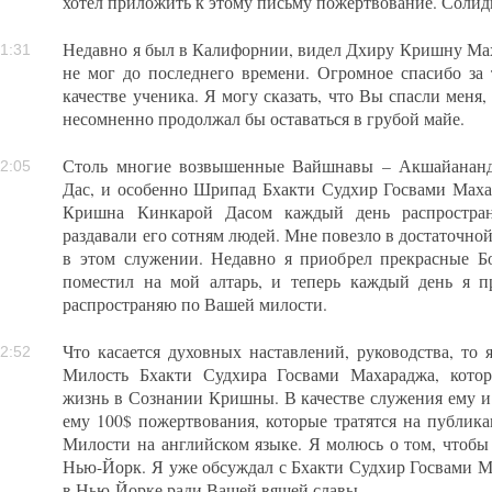
хотел приложить к этому письму пожертвование. Солид
Недавно я был в Калифорнии, видел Дхиру Кришну Маха
1:31
не мог до последнего времени. Огромное спасибо за
качестве ученика. Я могу сказать, что Вы спасли меня,
несомненно продолжал бы оставаться в грубой майе.
Столь многие возвышенные Вайшнавы – Акшайананд
2:05
Дас, и особенно Шрипад Бхакти Судхир Госвами Маха
Кришна Кинкарой Дасом каждый день распростра
раздавали его сотням людей. Мне повезло в достаточной
в этом служении. Недавно я приобрел прекрасные Бо
поместил на мой алтарь, и теперь каждый день я 
распространяю по Вашей милости.
Что касается духовных наставлений, руководства, то
2:52
Милость Бхакти Судхира Госвами Махараджа, кото
жизнь в Сознании Кришны. В качестве служения ему 
ему 100$ пожертвования, которые тратятся на публи
Милости на английском языке. Я молюсь о том, чтобы 
Нью-Йорк. Я уже обсуждал с Бхакти Судхир Госвами 
в Нью-Йорке ради Вашей вящей славы.