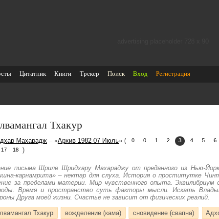
advertising placeholder 728 х 90
осты
Цитатник
Книги
Трекер
Поиск
Вход
Регистрация
лвамангал Тхакур
дхар Махарадж
– «
Архив 1982-07 Июль
» (
0
0
1
2
3
4
5
6
)
17
18
ние письма Шриле Шридхару Махараджу от преданного из Нью-Йорка
ишна-карнамрита» – нектар для слуха. История о проститутке Чин
ение за пределами материи. Мир чувственного опыта. Эквилибриум 
роды. Время и пространство суть факторы мысли. Искать Владык
роны Друга моей жизни. Счастье не зависит от физических реалий.
лвамангал Тхакур
вожделение (кама)
сновидение (свапна)
Адх