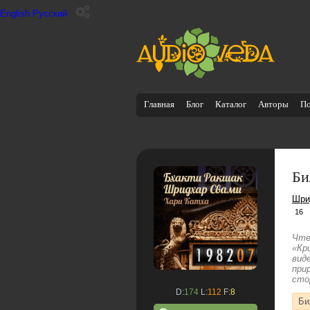
English
Русский
Главная
Блог
Каталог
Авторы
П
Би
Шри
16
Чте
«Кр
вид
при
сто
D:
174
L:
112
F:
8
Би