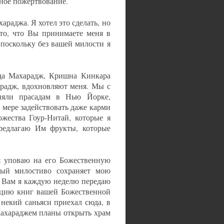
ное пожертвование.
раджа. Я хотел это сделать, но
 то, что Вы принимаете меня в
 поскольку без вашей милости я
а Махарадж, Кришна Кинкара
радж, вдохновляют меня. Мы с
няли прасадам в Нью Йорке,
 мере задействовать даже карми
жества Гоур-Нитай, которые я
предлагаю Им фрукты, которые
 я уповаю на его Божественную
рый милостиво сохраняет мою
и Вам я каждую неделю передаю
кацию книг вашей Божественной
некий саньяси приехал сюда, в
Махараджем планы открыть храм