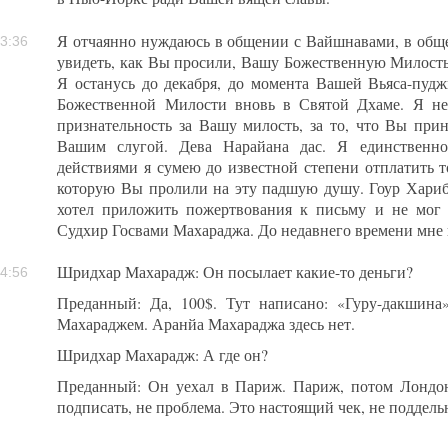
Я отчаянно нуждаюсь в общении с Вайшнавами, в общ
3:36
увидеть, как Вы просили, Вашу Божественную Милость 
Я останусь до декабря, до момента Вашей Вьяса-пуд
Божественной Милости вновь в Святой Дхаме. Я не
признательность за Вашу милость, за то, что Вы при
Вашим слугой. Дева Нарайана дас. Я единственно
действиями я сумею до известной степени отплатить т
которую Вы пролили на эту падшую душу. Гоур Хариб
хотел приложить пожертвования к письму и не мог
Судхир Госвами Махараджа. До недавнего времени мне н
Шридхар Махарадж: Он посылает какие-то деньги?
4:56
Преданный: Да, 100$. Тут написано: «Гуру-дакшина
Махараджем. Аранйа Махараджа здесь нет.
Шридхар Махарадж: А где он?
Преданный: Он уехал в Париж. Париж, потом Лондо
подписать, не проблема. Это настоящий чек, не поддел