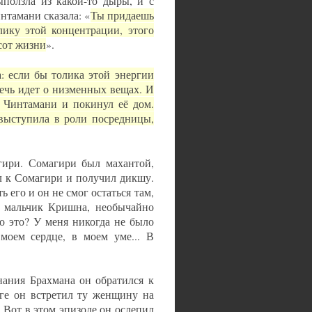
ыползла из какой-то дыры, и с
нтамани сказала: «
Ты придаешь
лику этой концентрации, этого
сот жизни
».
а: если бы толика этой энергии
речь идет о низменных вещах. И
я Чинтамани и покинул её дом.
выступила в роли посредницы,
гири. Сомагири был махантой,
л к Сомагири и получил дикшу.
 его и он не смог остаться там,
о мальчик Кришна, необычайно
то это? У меня никогда не было
моем сердце, в моем уме... В
нания Брахмана он обратился к
ге он встретил ту женщину на
 Вот в этом эпизоде он ослепил