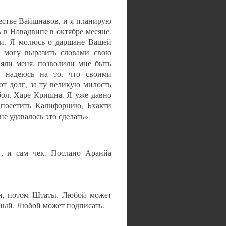
естве Вайшнавов, и я планирую
в Навадвипе в октябре месяце.
жи. Я молюсь о даршане Вашей
 могу выразить словами свою
няли меня, позволили мне быть
 надеюсь на то, что своими
от долг, за ту великую милость
ол, Харе Кришна. Я уже давно
 посетить Калифорнию, Бхакти
е удавалось это сделать».
», и сам чек. Послано Аранйа
н, потом Штаты. Любой может
ьный. Любой может подписать.