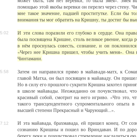
может быть, там нет веревки, то была змея». Змея в
помощью этой якобы веревки он перелез через стену. Чи
мне такое значение, падшей проститутке. Если бы то
внимания ты мог обратить на Кришну, ты достиг бы вы
И эти слова поразили его глубоко в сердце. Она прав
5:02
была посвящена Кришне, столь великое рвение, когда 
в нём проснулась совесть, сознание, и он поклонилс
«Через нее Кришна пришел, чтобы учить меня». Она 
Чинтамани.
Затем он направился прямо в майавади-матх, к Сома
5:58
главой Матха, он был посвящен в майаваду. Он прише
Но в силу его прошлого сукрити Кришна захотел принять
в школе майавады. Неожиданно он почувствовал, чт
красивый собой, смотрит на него игриво. «Что это, ч
такого трансцендентного супроментального опыта в 
высшей степени Прекрасный и Чарующий...».
И эта майавада, брахмавада, ей пришел конец. От соз
7:12
сознанию Кришны и пошел во Вриндаван. И по доро
берегу реки и почувствовал стремление насладиться ею.