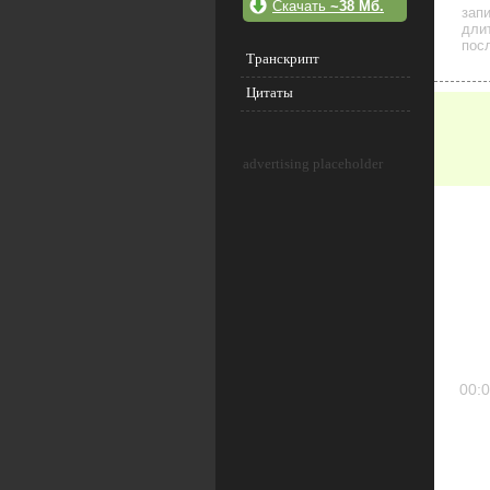
Скачать
~38 Мб.
зап
дли
посл
Транскрипт
Цитаты
advertising placeholder
00:0