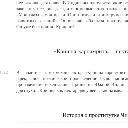
нее заколки для волос. В Индии используются такие о
заколки у нее, она дала, и с помощью этих заколок он 
«Мои глаза – мои враги. Они послужили инструмента
животных желаний». Он выколол оба глаза, покинул д
Он уже был принят Кришной.
«Кришна-карнамрита» – некта
Вы знаете его, возможно, автор «Кришна-карнамриты
0:12
Прекрасное поэтическое произведение было напис
произведение в Бенгалию. Принес из Южной Индии. 
для слуха. «Кришна как нектар для ушей», так называлас
История о проститутке Ч