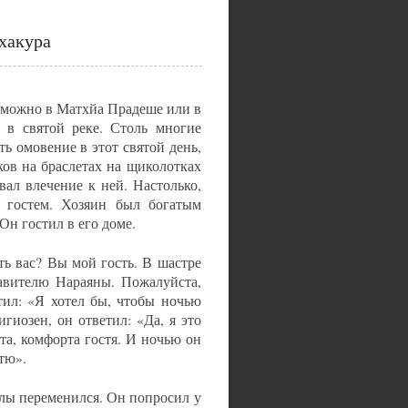
хакура
озможно в Матхйа Прадеше или в
 в святой реке. Столь многие
 омовение в этот святой день,
ков на браслетах на щиколотках
ал влечение к ней. Настолько,
л гостем. Хозяин был богатым
Он гостил в его доме.
ть вас? Вы мой гость. В шастре
тавителю Нараяны. Пожалуйста,
тил: «Я хотел бы, чтобы ночью
гиозен, он ответил: «Да, я это
та, комфорта гостя. И ночью он
тю».
алы переменился. Он попросил у