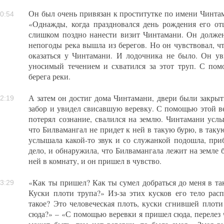
Он был очень привязан к проститутке по имени Чинтам
0:54
«Однажды, когда праздновался день рождения его от
слишком поздно нанести визит Чинтамани. Он должен
непогоды река вышла из берегов. Но он чувствовал, ч
оказаться у Чинтамани. И лодочника не было. Он ув
уносимый течением и схватился за этот труп. С пом
берега реки.
А затем он достиг дома Чинтамани, двери были закрыт
2:19
забор и увидел свисавшую веревку. С помощью этой ве
потерял сознание, свалился на землю. Чинтамани услы
что Билвамангал не придет к ней в такую бурю, в таку
услышала какой-то звук и со служанкой подошла, приб
дело, и обнаружила, что Билвамангала лежит на земле б
ней в комнату, и он пришел в чувство.
«Как ты пришел? Как ты сумел добраться до меня в та
3:29
Куски плоти трупа?» Из-за этих кусков его тело расп
такое? Это человеческая плоть, куски сгнившей плоти
сюда?» – «С помощью веревки я пришел сюда, перелез ч