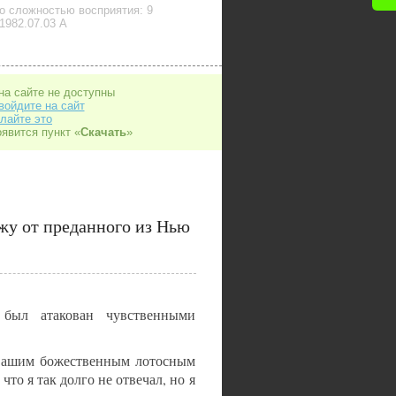
о сложностью восприятия: 9
1982.07.03 А
на сайте не доступны
войдите на сайт
лайте это
оявится пункт «
Скачать
»
у от преданного из Нью
был атакован чувственными
 Вашим божественным лотосным
что я так долго не отвечал, но я