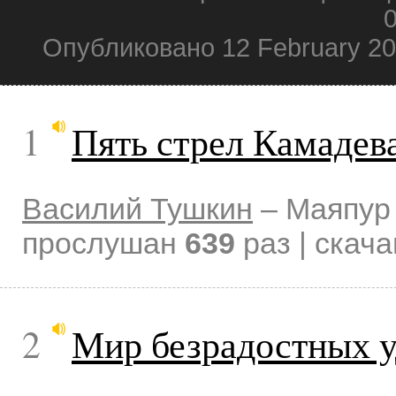
0
Опубликовано 12 February 2
1
Пять стрел Камадев
Василий Тушкин
–
Маяпур
прослушан
639
раз | скач
2
Мир безрадостных у