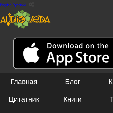
English
Русский
Главная
Блог
К
Цитатник
Книги