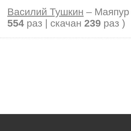
Василий Тушкин
–
Маяпур
554
раз | скачан
239
раз )