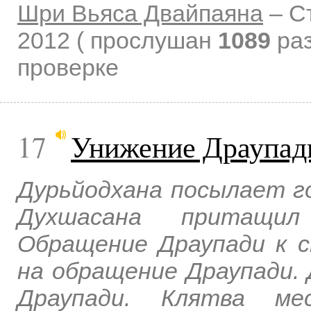
Шри Вьяса Двайпаяна
–
С
2012
( прослушан
1089
раз
проверке
17
Унижение Драупад
Дурьйодхана посылает го
Духшасана притащил
Обращение Драупади к 
на обращение Драупади.
Драупади. Клятва ме