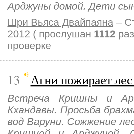
Арджуны домой. Дети сын
Шри Вьяса Двайпаяна
–
С
2012
( прослушан
1112
раз
проверке
13
Агни пожирает лес
Встреча Кришны и Ар
Кхандавы. Просьба брахм
вод Варуни. Сожжение лес
Кришной и Арджуной. 