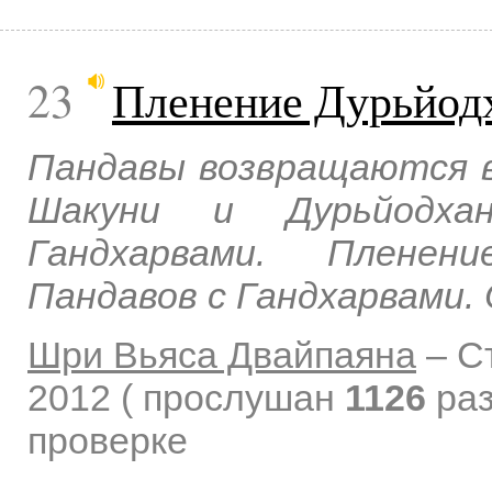
23
Пленение Дурьйод
Пандавы возвращаются в
Шакуни и Дурьйодха
Гандхарвами. Пленен
Пандавов с Гандхарвами.
Шри Вьяса Двайпаяна
–
С
2012
( прослушан
1126
раз
проверке