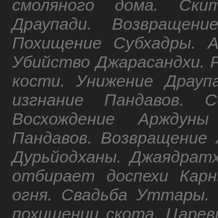
смоляного дома. Скит
Драупади. Возвращени
Похищение Субхадры. А
Убийство Джарасандхи. 
кости. Унижение Драуп
изгнание Пандавов. С
Восхождение Арждуны
Пандавов. Возвращение
Дурьйодханы. Джаядрат
отбирает доспехи Карн
огня. Свадьба Уттары. 
похищении скота. Царе