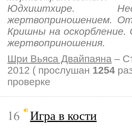
Юдхиштхире. Нед
жертвоприношением. О
Кришны на оскорбление.
жертвоприношения.
Шри Вьяса Двайпаяна
–
С
2012
( прослушан
1254
раз
проверке
16
Игра в кости