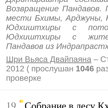
Возвращение Пандавов. 
мести Бхимы, Арджуны, 
Юдхиштхиры с потом
Юдхиштхиры с жител
Пандавов из Индрапрастх
Шри Вьяса Двайпаяна
–
С
2012
( прослушан
1046
раз
проверке
19
Собрание в лесу К