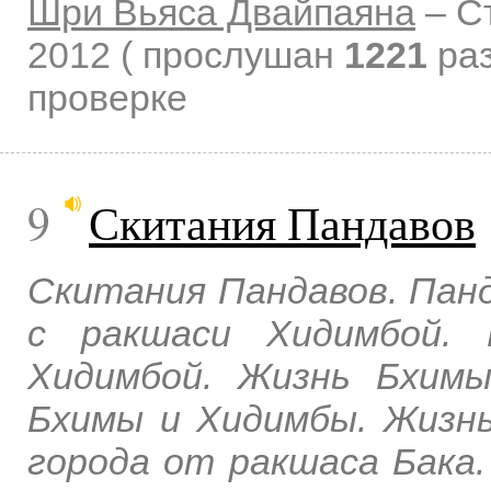
Шри Вьяса Двайпаяна
–
С
2012
( прослушан
1221
раз
проверке
9
Скитания Пандавов
Скитания Пандавов. Панд
с ракшаси Хидимбой. 
Хидимбой. Жизнь Бхим
Бхимы и Хидимбы. Жизнь
города от ракшаса Бака