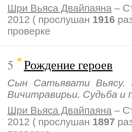
Шри Вьяса Двайпаяна
–
С
2012
( прослушан
1916
раз
проверке
5
Рождение героев
Сын Сатьявати Вьясу. 
Вичитравирьи. Судьба и 
Шри Вьяса Двайпаяна
–
С
2012
( прослушан
1897
раз