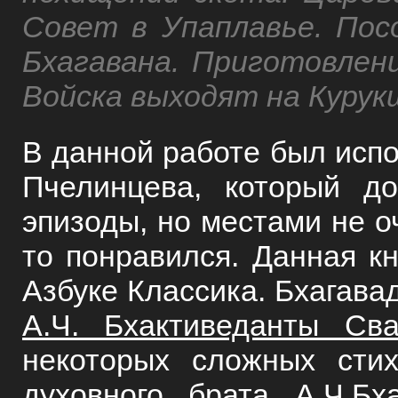
Совет в Упаплавье. Пос
Бхагавана. Приготовлени
Войска выходят на Куру
В данной работе был исп
Пчелинцева, который д
эпизоды, но местами не о
то понравился. Данная кн
Азбуке Классика. Бхагавад
А.Ч. Бхактиведанты Св
некоторых сложных сти
духовного брата А.Ч.Б