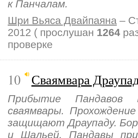
к Панчалам.
Шри Вьяса Двайпаяна
–
С
2012
( прослушан
1264
раз
проверке
10
Сваямвара Драупа
Прибытие Пандавов 
сваямвары. Прохождение
защищают Драупаду. Бор
и Шальей. Пандавы при