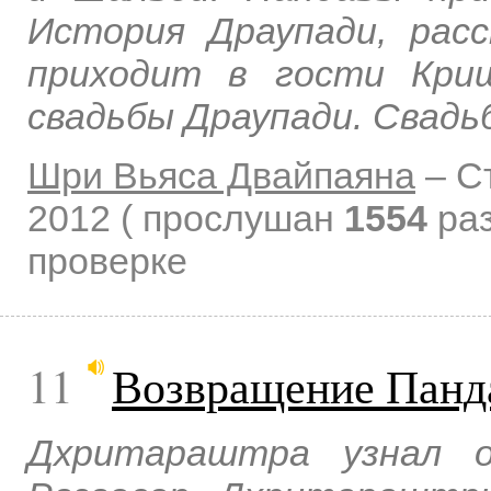
История Драупади, расс
приходит в гости Кри
свадьбы Драупади. Свадь
Шри Вьяса Двайпаяна
–
С
2012
( прослушан
1554
раз
проверке
11
Возвращение Панд
Дхритараштра узнал 