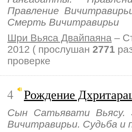
Правление Вичитравирь
Смерть Вичитравирьи
Шри Вьяса Двайпаяна
–
С
2012
( прослушан
2771
раз
проверке
4
Рождение Дхритара
Сын Сатьявати Вьясу. 
Вичитравирьи. Судьба и 