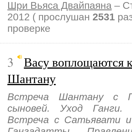
Шри Вьяса Двайпаяна
–
С
2012
( прослушан
2531
раз
проверке
3
Васу воплощаются к
Шантану
Встреча Шантану с Г
сыновей. Уход Ганги.
Встреча с Сатьявати и
Гангадатты. Правле