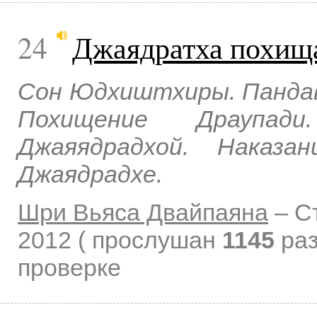
24
Джаядратха похищ
Сон Юдхиштхиры. Пандав
Похищение Драупад
Джаяядрадхой. Наказа
Джаядрадхе.
Шри Вьяса Двайпаяна
–
С
2012
( прослушан
1145
раз
проверке