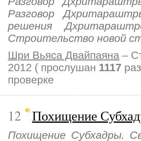
Разговор Дхритараштр
Разговор Дхритараштр
решения Дхритараштро
Строительство новой ст
Шри Вьяса Двайпаяна
–
С
2012
( прослушан
1117
раз
проверке
12
Похищение Субха
Похищение Субхадры. С