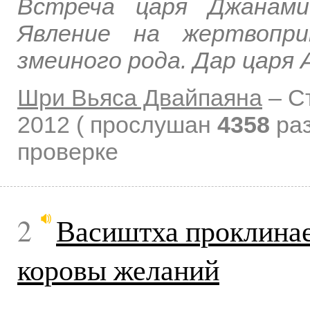
Встреча царя Джанами
Явление на жертвопри
змеиного рода. Дар царя 
Шри Вьяса Двайпаяна
–
С
2012
( прослушан
4358
раз
проверке
2
Васиштха проклинае
коровы желаний