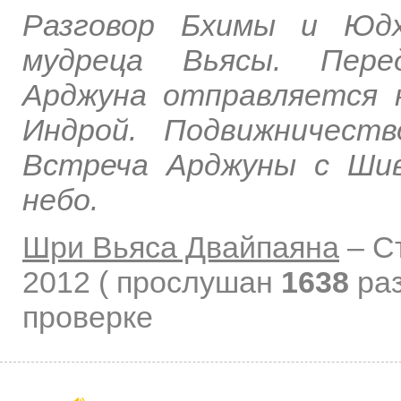
Разговор Бхимы и Юдх
мудреца Вьясы. Пере
Арджуна отправляется 
Индрой. Подвижничест
Встреча Арджуны с Шив
небо.
Шри Вьяса Двайпаяна
–
С
2012
( прослушан
1638
раз
проверке