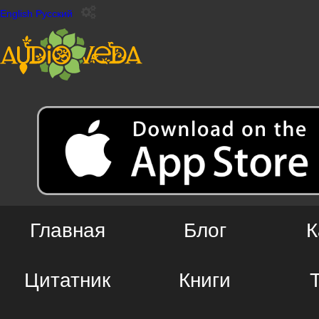
English
Русский
Главная
Блог
К
Цитатник
Книги