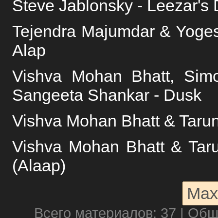
Steve Jablonsky - Leezar's 
Tejendra Majumdar & Yoges
Alap
Vishva Mohan Bhatt, Si
Sangeeta Shankar - Dusk
Vishva Mohan Bhatt & Tarun
Vishva Mohan Bhatt & Taru
(Alaap)
Мах
Всего материалов: 37 | Об