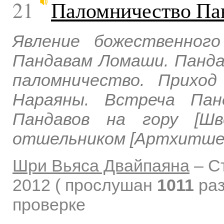
21
Паломничество Па
Явление божественног
Пандавам Ломаши. Панд
паломничество. Прихо
Нараяны. Встреча Пан
Пандавов на гору [Шв
отшельником [Артхитше
Шри Вьяса Двайпаяна
–
С
2012
( прослушан
1011
раз
проверке