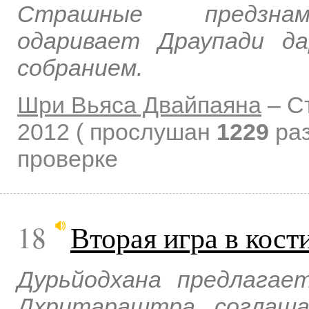
Страшные предзнам
одаривает Драупади д
собранием.
Шри Вьяса Двайпаяна
–
С
2012
( прослушан
1229
раз
проверке
18
Вторая игра в кост
Дурьйодхана предлагае
Дхритараштра соглаша