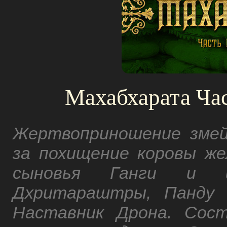
Махабхарата Час
Жертвоприношение змей
за похищение коровы же
сыновья Ганги и ц
Дхритараштры, Панду 
Наставник Дрона. Сост