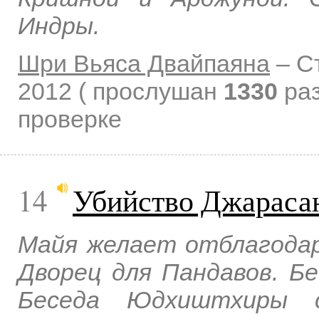
Индры.
Шри Вьяса Двайпаяна
–
С
2012
( прослушан
1330
раз
проверке
14
Убийство Джараса
Майя желает отблагодар
Дворец для Пандавов. Б
Беседа Юдхиштхиры 