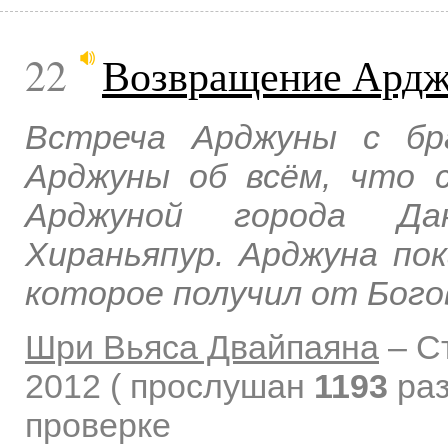
22
Возвращение Ардж
Встреча Арджуны с бр
Арджуны об всём, что 
Арджуной города Дан
Хираньяпур. Арджуна по
которое получил от Бого
Шри Вьяса Двайпаяна
–
С
2012
( прослушан
1193
раз
проверке