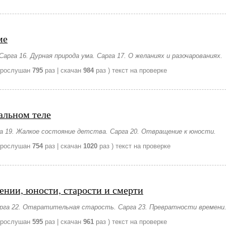
ме
арга 16. Дурная природа ума. Сарга 17. О желаниях и разочарованиях.
прослушан
795
раз | скачан
984
раз )
текст на проверке
альном теле
га 19. Жалкое состояние детства. Сарга 20. Отвращение к юности.
прослушан
754
раз | скачан
1020
раз )
текст на проверке
ении, юности, старости и смерти
арга 22. Отвратительная старость. Сарга 23. Превратности времени
прослушан
595
раз | скачан
961
раз )
текст на проверке