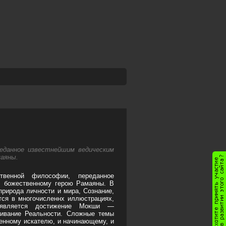
реданное известнейшим ведическим
аяны.
венной философии, переданное
, божественному герою Рамаяны. В
рирода личности и мира, Сознание,
тся в многочисленнх иллюстрациях,
 является достижение Мокши —
живание Реальности. Сложные темы
шенному искателю, и начинающему, и