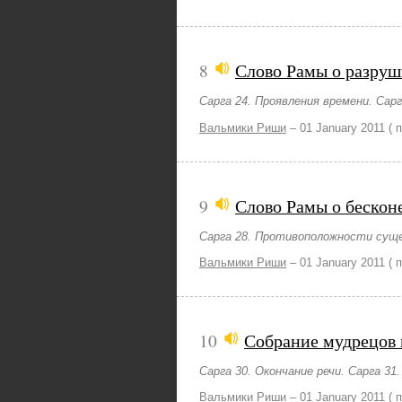
8
Слово Рамы о разруш
Сарга 24. Проявления времени. Сар
Вальмики Риши
–
01 January 2011
( 
9
Слово Рамы о бескон
Сарга 28. Противоположности суще
Вальмики Риши
–
01 January 2011
( 
10
Собрание мудрецов 
Сарга 30. Окончание речи. Сарга 3
Вальмики Риши
–
01 January 2011
( 