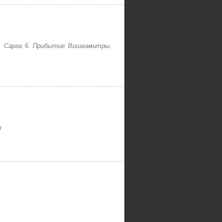
ы. Сарга 6. Прибытие Вишвамитры.
ы