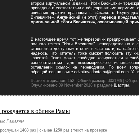
втором виртуальном издании «Йоги Васиштхи» транскр
приведена в соответствии с общепринятыми нормами, 
описания практик пранаямы в «Сказке о Бхушунде»
Випашчите».
Английский (и этот) перевод представ
оригинальной «Йоги Васиштхи», охватывающей прим
В настоящее время тот же переводчик предпринимает 
полного текста "Йоги Васиштхи" непосредственно с с
становится доступным в сети, в частности, на сайте пер
надеюсь, что читатель тоже сможет полюбить эту кн
красотой. Текст может свободно копироваться и своб
распечатываться для некоммерческого использова
оставлении ссылок на переводчика. По всем вопро
обращайтесь по почте advaitavedanta.ru@gmail.com. Ус
Всего материалов: 152 | Общий размер: 3031Мб | Общее 
Опубликовано 09 November 2018 в разделе
Шастры
.
 рождается в облике Рамы
рию Рамаяны
прослушан
1468
раз | скачан
1250
раз )
текст на проверке