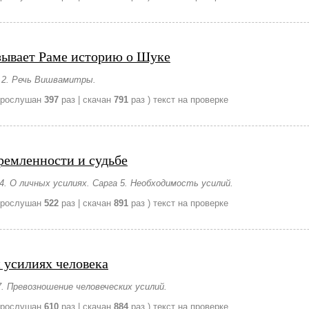
зывает Раме историю о Шуке
а 2. Речь Вишвамитры.
прослушан
397
раз | скачан
791
раз )
текст на проверке
ремленности и судьбе
4. О личных усилиях. Сарга 5. Необходимость усилий.
прослушан
522
раз | скачан
891
раз )
текст на проверке
 усилиях человека
7. Превозношение человеческих усилий.
прослушан
610
раз | скачан
884
раз )
текст на проверке