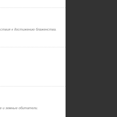
пятствия к достижению блаженства.
ые и земные обитатели.