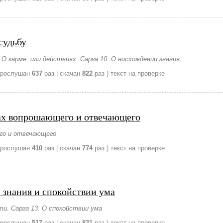
судьбу
 О карме, или действиях. Сарга 10. О нисхождении знания.
прослушан
637
раз | скачан
822
раз )
текст на проверке
ах вопрошающего и отвечающего
го и отвечающего
прослушан
410
раз | скачан
774
раз )
текст на проверке
 знания и спокойствии ума
ти. Сарга 13. О спокойствии ума
прослушан
517
раз | скачан
831
раз )
текст на проверке