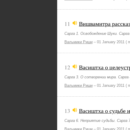
11
Вишвамитра расска
Сарга 1. Освобождение Шуки. Сарг
Вальмики Риши
–
01 January 2011
( 
12
Васиштха о целеуст
Сарга 3. О сотворении мира. Сарга 
Вальмики Риши
–
01 January 2011
( 
13
Васиштха о судьбе и
Сарга 6. Неприятие судьбы. Сарга 
Вальмики Риши
–
01 January 2011
( 