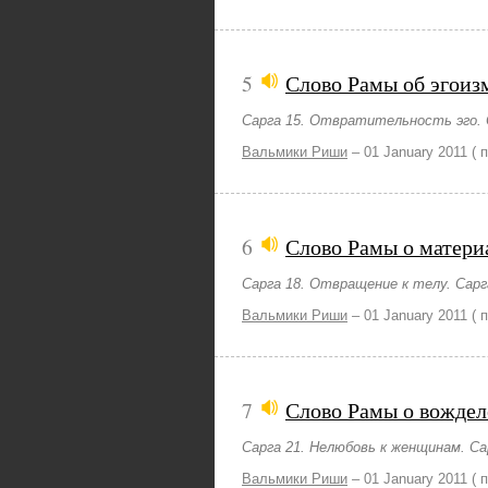
5
Слово Рамы об эгоиз
Сарга 15. Отвратительность эго. С
Вальмики Риши
–
01 January 2011
( 
6
Слово Рамы о матери
Сарга 18. Отвращение к телу. Сар
Вальмики Риши
–
01 January 2011
( 
7
Слово Рамы о вождел
Сарга 21. Нелюбовь к женщинам. С
Вальмики Риши
–
01 January 2011
( 