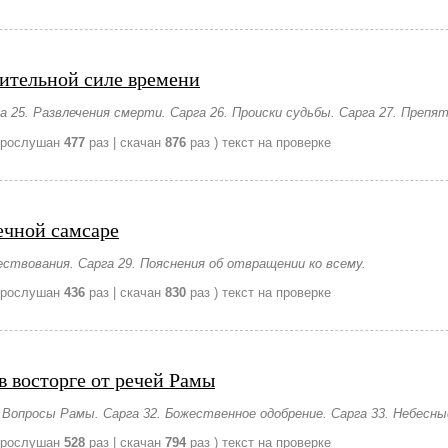
ительной силе времени
га 25. Развлечения смерти. Сарга 26. Происки судьбы. Сарга 27. Пре
прослушан
477
раз | скачан
876
раз )
текст на проверке
ечной самсаре
ствования. Сарга 29. Пояснения об отвращении ко всему.
прослушан
436
раз | скачан
830
раз )
текст на проверке
в восторге от речей Рамы
1. Вопросы Рамы. Сарга 32. Божественное одобрение. Сарга 33. Небесн
прослушан
528
раз | скачан
794
раз )
текст на проверке