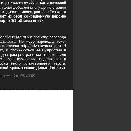
ипция санскритских имен и названий
а также добавлены опущенные ранее
 и диалог министров в «Сказке о
ляет из себя сокращенную версию
ерно 1/3 объема книги.
беспрецендентную попытку перевода
анскрита. По мере перевода, текст
еводчика http://advaitavedanta.ru. Я
игу и проникнуться ее мудростью и
одно распространяться в сети, или
ния, без изменения содержания и
сам иного использования текста,
пехов! Брахмачарини Дивья Чайтанья.
время: 2д. 06:49:09