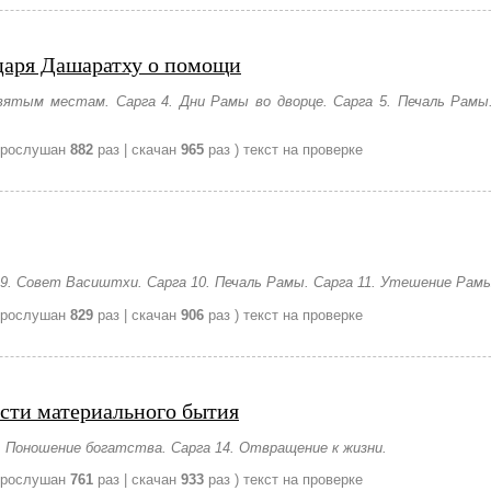
царя Дашаратху о помощи
ятым местам. Сарга 4. Дни Рамы во дворце. Сарга 5. Печаль Рам
прослушан
882
раз | скачан
965
раз )
текст на проверке
9. Совет Васиштхи. Сарга 10. Печаль Рамы. Сарга 11. Утешение Рам
прослушан
829
раз | скачан
906
раз )
текст на проверке
сти материального бытия
3. Поношение богатства. Сарга 14. Отвращение к жизни.
прослушан
761
раз | скачан
933
раз )
текст на проверке