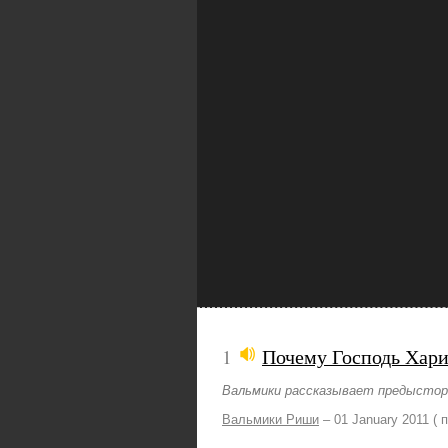
1
Почему Господь Хари
Вальмики рассказывает предысто
Вальмики Риши
–
01 January 2011
( 