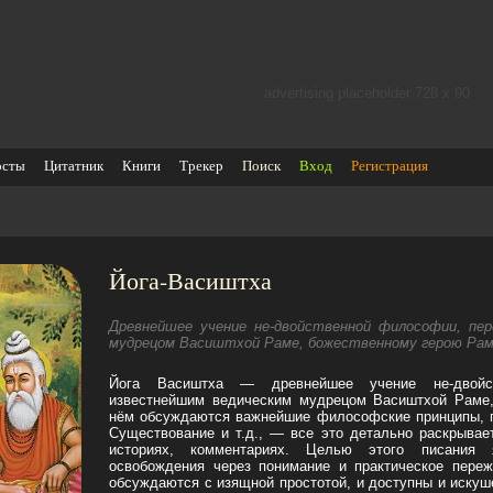
advertising placeholder 728 х 90
осты
Цитатник
Книги
Трекер
Поиск
Вход
Регистрация
Йога-Васиштха
Древнейшее учение не-двойственной философии, пе
мудрецом Васиштхой Раме, божественному герою Рам
Йога Васиштха — древнейшее учение не-двойст
известнейшим ведическим мудрецом Васиштхой Раме
нём обсуждаются важнейшие философские принципы, п
Существование и т.д., — все это детально раскрывае
историях, комментариях. Целью этого писания
освобождения через понимание и практическое пере
обсуждаются с изящной простотой, и доступны и иску