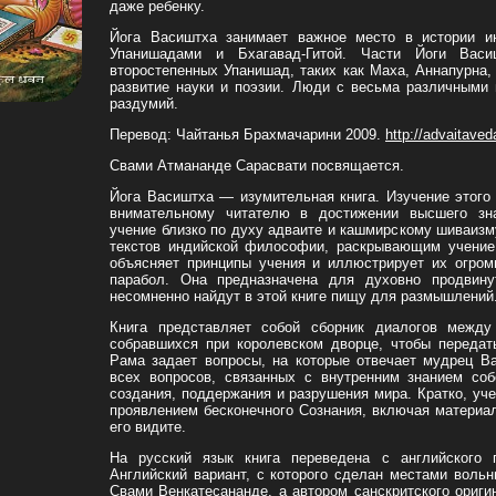
даже ребенку.
Йога Васиштха занимает важное место в истории и
Упанишадами и Бхагавад-Гитой. Части Йоги Вас
второстепенных Упанишад, таких как Маха, Аннапурна, 
развитие науки и поэзии. Люди с весьма различными
раздумий.
Перевод: Чайтанья Брахмачарини 2009.
http://advaitaved
Свами Атмананде Сарасвати посвящается.
Йога Васиштха — изумительная книга. Изучение этого
внимательному читателю в достижении высшего зна
учение близко по духу адваите и кашмирскому шиваизм
текстов индийской философии, раскрывающим учение 
объясняет принципы учения и иллюстрирует их огром
парабол. Она предназначена для духовно продвину
несомненно найдут в этой книге пищу для размышлений
Книга представляет собой сборник диалогов между
собравшихся при королевском дворце, чтобы передат
Рама задает вопросы, на которые отвечает мудрец В
всех вопросов, связанных с внутренним знанием соб
создания, поддержания и разрушения мира. Кратко, уче
проявлением бесконечного Сознания, включая материаль
его видите.
На русский язык книга переведена с английского п
Английский вариант, с которого сделан местами воль
Свами Венкатесананде, а автором санскритского ориг