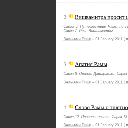
2
Вишвамитра просит 
Сарга 3. Путешествие Рамы по св
Сарга 7. Речь Вишвамитры.
Вальмики Риши
–
01 January 2011
( 
3
Апатия Рамы
Сарга 8. Ответ Дашаратхи. Сарга 
Вальмики Риши
–
01 January 2011
( 
4
Слово Рамы о тщетно
Сарга 12. Причины печали. Сарга 1
Вальмики Риши
–
01 January 2011
( 