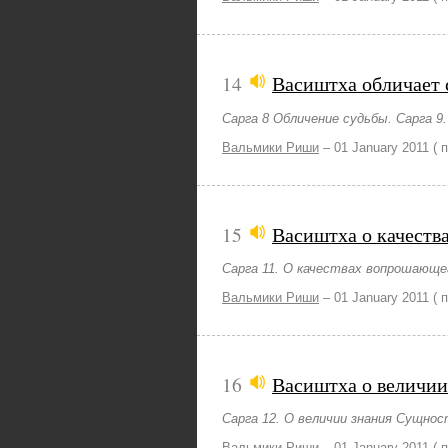
14
Васиштха обличает 
Сарга 8 Обличение судьбы. Сарга 9.
Вальмики Риши
–
01 January 2011
( 
15
Васиштха о качеств
Сарга 11. О качествах вопрошающе
Вальмики Риши
–
01 January 2011
( 
16
Васиштха о величии
Сарга 12. О величии знания Сущнос
Вальмики Риши
–
01 January 2011
( 