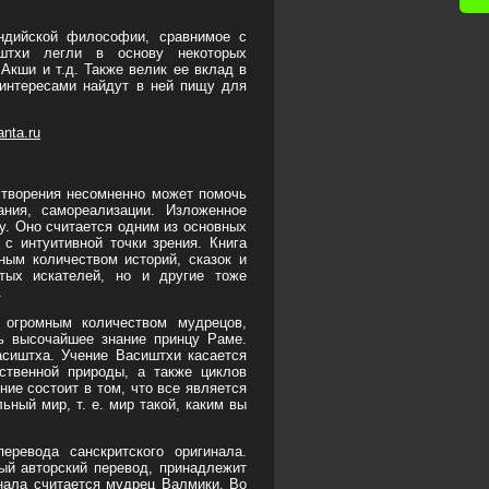
ндийской философии, сравнимое с
иштхи легли в основу некоторых
Акши и т.д. Также велик ее вклад в
 интересами найдут в ней пищу для
anta.ru
 творения несомненно может помочь
ния, самореализации. Изложенное
у. Оно считается одним из основных
с интуитивной точки зрения. Книга
ным количеством историй, сказок и
тых искателей, но и другие тоже
.
 огромным количеством мудрецов,
ь высочайшее знание принцу Раме.
асиштха. Учение Васиштхи касается
ственной природы, а также циклов
ние состоит в том, что все является
ный мир, т. е. мир такой, каким вы
еревода санскритского оригинала.
ный авторский перевод, принадлежит
инала считается мудрец Валмики. Во