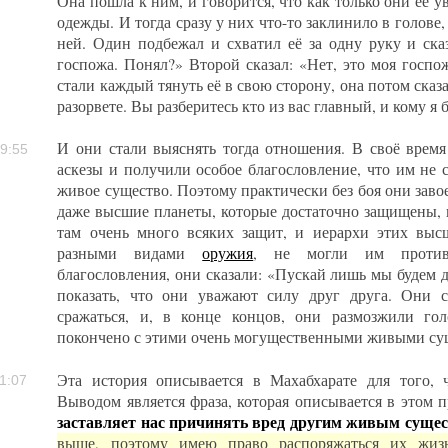
Она пошла к ним, и говорится, что как только они её ув
одежды. И тогда сразу у них что-то заклинило в голове
ней. Один подбежал и схватил её за одну руку и сказ
госпожа. Понял?» Второй сказал: «Нет, это моя госпо
стали каждый тянуть её в свою сторону, она потом сказ
разорвете. Вы разберитесь кто из вас главный, и кому я
И они стали выяснять тогда отношения. В своё врем
9:55
аскезы и получили особое благословление, что им не 
живое существо. Поэтому практически без боя они заво
даже высшие планеты, которые достаточно защищены, в
там очень много всяких защит, и иерархи этих выс
разными видами
оружия
, не могли им противо
благословления, они сказали: «Пускай лишь мы будем 
показать, что они уважают силу друг друга. Они 
сражаться, и, в конце концов, они размозжили го
покончено с этими очень могущественными живыми су
Эта история описывается в Махабхарате для того, 
1:07
Выводом является фраза, которая описывается в этом 
заставляет нас причинять вред другим живым сущес
выше, поэтому имею право распоряжаться их жиз