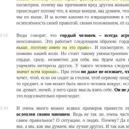
посмотрим, почему мы причиняем вред другим живым 
происходит потому что, в конце концов, мы думаем, что
мы их выше. И за всеми какими-то извращениями в эт
ослеплённость своей правотой, своим положением, от с
гордый человек – всегда агре
Веды говорят, что
2:16
неосознанно. Это работает следующим образом: горд
выше, поэтому имею на это право
». И посмотрите, э
помимо нашей воли. Но стоит такому умонастроению 
сердце, сразу, незаметно для себя, мы будем идти
ущемлять интересы других. У такого человека следу
он даже не осознает, 
значит всем хорошо
». При этом
хочет, чтоб, если он сидит за столом, чтоб первому пищ
то предмет, и там может быть много человек вокруг, ес
Он не 
он думает, ничей, у него сразу мысль взять себе.
это подсознательно происходит.
И очень много можно всяких примеров привести э
3:44
ослеплен своим мнением
. Ведь не так ли, очень час
самое правильное? О ситуации, о людях. Почему? Да п
мы, а мы, как мы думаем, мы лучше других. И так как 