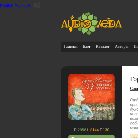
English
Русский
Главная
Блог
Каталог
Авторы
П
Го
Сер
Гор
пре
дух
чел
вож
соб
мир
D:
2856
L:
8144
F:
130
го