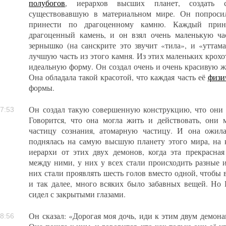
полубогов
, иерархов высших планет, создать 
существовавшую в материальном мире. Он попросил
принести по драгоценному камню. Каждый прине
драгоценный камень, и он взял очень маленькую ча
зернышко (на санскрите это звучит «тила», и «уттама
лучшую часть из этого камня. Из этих маленьких крохо
идеальную форму. Он создал очень и очень красивую 
Она обладала такой красотой, что каждая часть её
физи
формы.
Он создал такую совершенную конструкцию, что они 
7:53
Говорится, что она могла жить и действовать, они 
частицу сознания, атомарную частицу. И она ожила
поднялась на самую высшую планету этого мира, на к
иерархи от этих двух демонов, когда эта прекрасна
между ними, у них у всех стали происходить разные и
них стали проявлять шесть голов вместо одной, чтобы 
и так далее, много всяких было забавных вещей. Но 
сидел с закрытыми глазами.
Он сказал: «Дорогая моя дочь, иди к этим двум демона
8:56