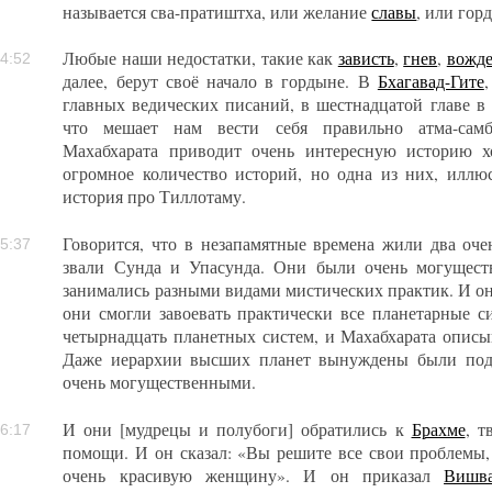
называется сва-пратиштха, или желание
славы
, или гор
Любые наши недостатки, такие как
зависть
,
гнев
,
вожде
4:52
далее, берут своё начало в гордыне. В
Бхагавад-Гите
главных ведических писаний, в шестнадцатой главе в 
что мешает нам вести себя правильно атма-самбх
Махабхарата приводит очень интересную историю х
огромное количество историй, но одна из них, иллю
история про Тиллотаму.
Говорится, что в незапамятные времена жили два оч
5:37
звали Сунда и Упасунда. Они были очень могущес
занимались разными видами мистических практик. И он
они смогли завоевать практически все планетарные 
четырнадцать планетных систем, и Махабхарата описыв
Даже иерархии высших планет вынуждены были подч
очень могущественными.
И они [мудрецы и полубоги] обратились к
Брахме
, т
6:17
помощи. И он сказал: «Вы решите все свои проблемы,
очень красивую женщину». И он приказал
Вишва