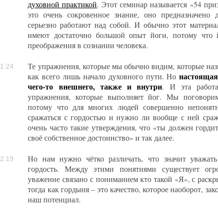
духовной практикой
. Этот семинар называется «54 при
это очень сокровенное знание, оно предназначено 
серьезно работают над собой. И обычно этот матери
имеют достаточно большой опыт йоги, потому что 
преображения в сознании человека.
Те упражнения, которые мы обычно видим, которые назы
1:24
настоящая
как всего лишь начало духовного пути. Но
чего-то внешнего, также и внутри
. И эта работ
упражнения, которые выполняет йог. Мы поговорим
потому что для многих людей совершенно непонят
сражаться с гордостью и нужно ли вообще с ней сра
очень часто такие утверждения, что «ты должен гордить
своё собственное достоинство» и так далее.
Но нам нужно чётко различать, что значит уважать
2:19
гордость. Между этими понятиями существует огр
уважение связано с пониманием кто такой «Я», с раск
тогда как гордыня – это качество, которое наоборот, за
наш потенциал.