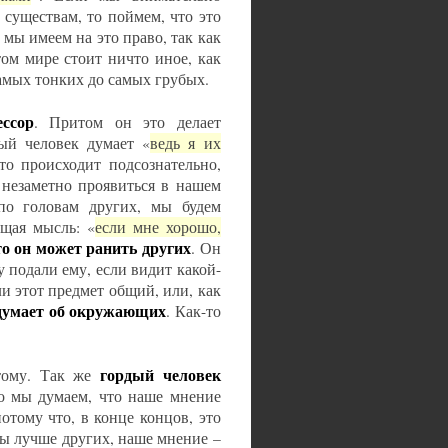
существам, то поймем, что это
 мы имеем на это право, так как
ом мире стоит ничто иное, как
амых тонких до самых грубых.
ссор
. Притом он это делает
ый человек думает «
ведь я их
то происходит подсознательно,
незаметно проявиться в нашем
 по головам других, мы будем
ющая мысль: «
если мне хорошо,
что он может ранить других
. Он
у подали ему, если видит какой-
ли этот предмет общий, или, как
думает об окружающих
. Как-то
гордый человек
тому. Так же
то мы думаем, что наше мнение
отому что, в конце концов, это
мы лучше других, наше мнение –