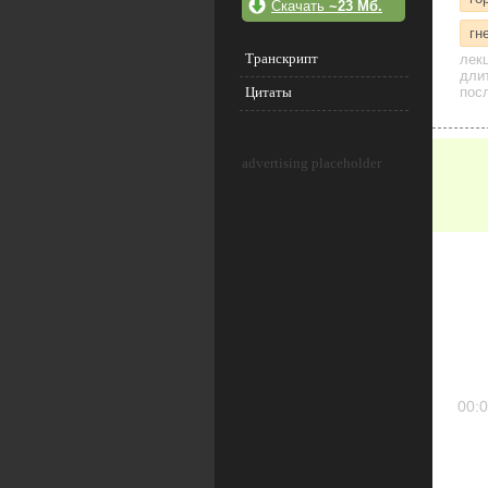
Скачать
~23 Мб.
гн
Транскрипт
лек
дли
Цитаты
посл
advertising placeholder
00:0