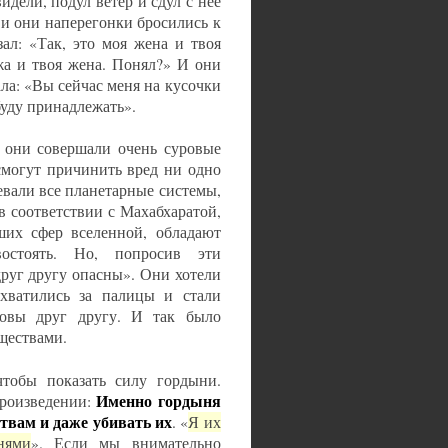
идели, подул ветер и сдул с нее
, и они наперегонки бросились к
ал: «Так, это моя жена и твоя
жа и твоя жена. Понял?» И они
ала: «Вы сейчас меня на кусочки
 буду принадлежать».
я они совершали очень суровые
смогут причинить вред ни одно
евали все планетарные системы,
 соответствии с Махабхаратой,
ших сфер вселенной, обладают
стоять. Но, попросив эти
друг другу опасны». Они хотели
схватились за палицы и стали
ловы друг другу. И так было
ществами.
чтобы показать силу гордыни.
Именно гордыня
произведении:
твам и даже убивать их
. «
Я их
нями
». Если мы внимательно