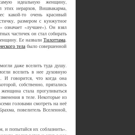
самую идеальную женщину,
 этих иерархов, Вишвакарма,
с какой-то очень красивый
стичку, размером с кунжутное
» означает «лучшее»). Он взял
тных частичек он стал собирать
женщину. Ее назвали
Тилоттама
.
ческого тела
было совершенной
могли даже вселить туда душу.
могли вселить в нее духовную
. И говорится, что когда она
оторой, собственно, прятались
я женщина стала прогуливаться
зменения в теле. Некоторые из
всеми головами смотреть на неё
Брахма, повелитель Вселенной,
м, и попытайся их соблазнить».