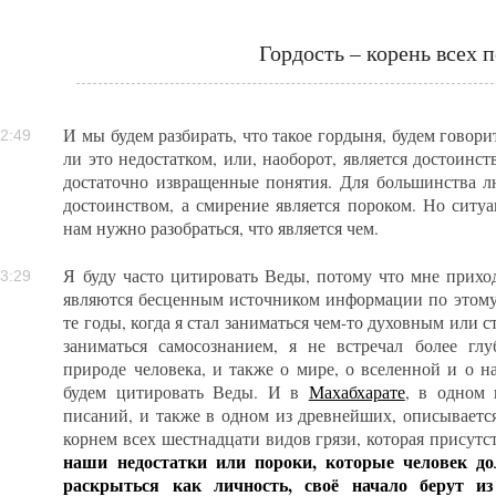
Гордость – корень всех 
И мы будем разбирать, что такое гордыня, будем говори
2:49
ли это недостатком, или, наоборот, является достоинст
достаточно извращенные понятия. Для большинства л
достоинством, а смирение является пороком. Но ситуа
нам нужно разобраться, что является чем.
Я буду часто цитировать Веды, потому что мне прихо
3:29
являются бесценным источником информации по этому 
те годы, когда я стал заниматься чем-то духовным или с
заниматься самосознанием, я не встречал более гл
природе человека, и также о мире, о вселенной и о 
будем цитировать Веды. И в
Махабхарате
, в одном 
писаний, и также в одном из древнейших, описывается
корнем всех шестнадцати видов грязи, которая присутст
наши недостатки или пороки, которые человек до
раскрыться как личность, своё начало берут из