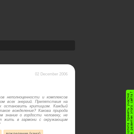
02 December 2006
сов неполноценности и комплексов
ом всех энергий. Препятствия на
ак остановить критицизм. Каждый
акое вожделение? Какова природа
м знание о гордости человеку, не
ит жить в гармони с окружающим
?
вожделение (кама)