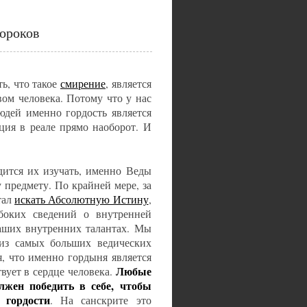
пороков
ть, что такое
смирение
, является
вом человека. Потому что у нас
юдей именно гордость является
ция в реале прямо наоборот. И
дится их изучать, именно Веды
предмету. По крайней мере, за
тал
искать Абсолютную Истину
,
убоких сведений о внутренней
наших внутренних талантах. Мы
из самых больших ведических
, что именно гордыня является
Любые
вует в сердце человека.
лжен победить в себе, чтобы
 гордости
. На санскрите это