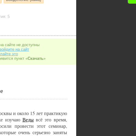
ия: 5
на сайте не доступны
войдите на сайт
лайте это
оявится пункт «
Скачать
»
е
осквы и около 15 лет практикую
же изучаю
Веды
всё это время,
сили провести этот семинар,
которые очень серьезно заняты