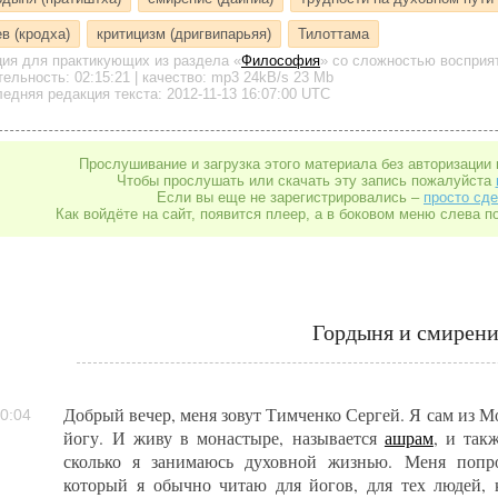
ев (кродха)
критицизм (дригвипарьяя)
Тилоттама
ция для практикующих
из раздела «
Философия
»
со сложностью восприят
тельность:
02:15:21
| качество:
mp3
24kB/s
23 Mb
едняя редакция текста: 2012-11-13 16:07:00 UTC
Прослушивание и загрузка этого материала без авторизации 
Чтобы прослушать или скачать эту запись пожалуйста
Если вы еще не зарегистрировались –
просто сде
Как войдёте на сайт, появится плеер, а в боковом меню слева п
Гордыня и смирени
Добрый вечер, меня зовут Тимченко Сергей. Я сам из М
0:04
йогу. И живу в монастыре, называется
ашрам
, и так
сколько я занимаюсь духовной жизнью. Меня попро
который я обычно читаю для йогов, для тех людей, 