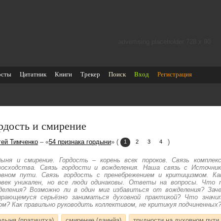
advertising placeholder 728 х 90
осты
Цитатник
Книги
Трекер
Поиск
Вход
Регистрация
рдость и смирение
гей Тимченко
– «
54 признака гордыни
» (
)
1
2
3
4
дыня и смирение. Гордость – корень всех пороков. Связь комплек
восходства. Связь гордости и вожделения. Наша связь с Источник
овном пути. Связь гордость с пренебрежением и критицизмом. К
овек уникален, но все люди одинаковы. Ответы на вопросы. Что т
деления? Возможно ли в один миг избавиться от вожделения? Заче
ирающемуся серьёзно заниматься духовной практикой? Что знач
ом? Как правильно руководить коллективом, не критикуя подчиненных
рдыня (пратиштха)
смирение (даинйа)
трудности на духовном пути