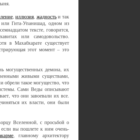
дыня.
ление
,
иллюзия
,
жадность
и так
, или Гита-Упанишад, одном из
семнадцатом тексте, говорится,
авитах или самодовольство.
отя в Махабхарате существует
стрирующая этот момент – это
ень могущественных демона, их
твенными живыми существами,
и обрели такое могущество, что
системы. Сами Веды описывают
ает, что они завоевали их все.
иняться их власти, они были
ворцу Вселенной, с просьбой о
 если вы пошлете к ним очень-
карме
, главному архитектору