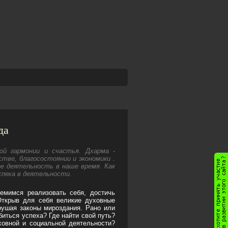
да
ной гармонии и счастья. Дхарма -
стве, благосостоянии и экономики .
е деятельность в наше время. Как
спеха в деятельности.
емимся реализовать себя, достичь
 Открыв для себя великие духовные
рушая законы мироздания. Рано или
биться успеха? Где найти свой путь?
ховной и социальной деятельности?