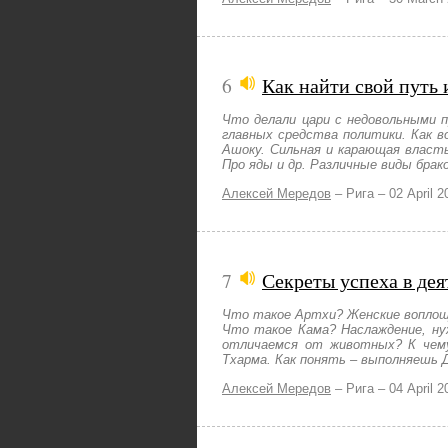
6
Как найти свой путь 
Что делали цари с недовольными 
главных средства политики. Как в
Ашоку. Сильная и карающая власть
Про яды и др. Различные виды брак
Алексей Мередов
–
Рига –
02 April 2
7
Секреты успеха в де
Что такое Артхи? Женские воплоще
Что такое Кама? Наслаждение, ну
отличаемся от животных? К чему
Тхарма. Как понять – выполняешь 
Алексей Мередов
–
Рига –
04 April 2