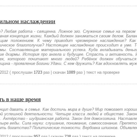
авильном наслаждении
? Любая работа - священна. Ложное эго. Служение семье на перво
вная концепция жизни. Каждый должен заниматься своим делом. Балан
щим положением. К чему приводит чрезмерное наслаждение? Ка
ическое благополучие? Настоящее наслаждение происходит в уме.
мы. Составляющие материального успеха. Куда вкладывать деньги
ние дхармы. История про ангела и будущее. Страсть и активность. 
век, которого почитают много людей? Ребёнок должен обучаться
ина - проявление Богини Удачи. С кем дружить? Как вдохновлять му
 2012
( прослушан
1723
раз | скачан
1089
раз )
текст на проверке
ть в наше время
инцип давать в семье. Как достичь мира в душе? Мир помогает хоро
ой успешной деятельности. Четыре класса людей в обществе. Закон 
. Актёрство - шудрианская работа. Закон для домохозяина. Наставлен
етыре веды. Сила науки: слушание, понимание, самоосознание. Препя
нить богатство? Политические тонкости. Вербовка шпионов. Объявле
 2012
( прослушан
957
раз | скачан
738
раз )
текст на проверке