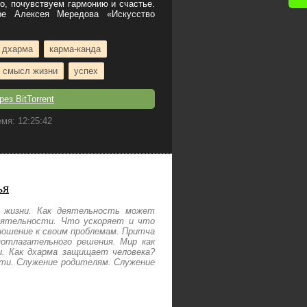
о, почувствуем гармонию и счастье.
е Алексея Мередова «Искусство
дхарма
карма-канда
смысл жизни
успех
ез BitTorrent
мя: 12:25:42
ья
 жизни. Как деятельность может
деятельности. Что ускоряет и что
ношение к своим проблемам. Притча
зотлагательного решения. Мир как
. Как дхарма защищает человека?
сти. Служение родителям. Служение