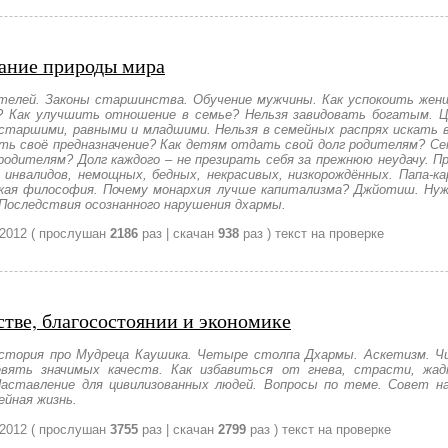
нание природы мира
телей. Законы старшинства. Обучение мужчины. Как успокоить женщ
? Как улучшить отношение в семье? Нельзя завидовать богатым. Ц
старшими, равными и младшими. Нельзя в семейных распрях искать в
ть своё предназначение? Как детям отдать свой долг родителям? Сек
родителям? Долг каждого – не презирать себя за прежнюю неудачу. П
инвалидов, немощных, бедных, некрасивых, низкорождённых. Папа-ка
ая философия. Почему монархия лучше капитализма? Джйотиш. Нуж
 Последствия осознанного нарушения дхармы.
 2012
( прослушан
2186
раз | скачан
938
раз )
текст на проверке
тстве, благосостоянии и экономике
стория про Мудреца Каушика. Четыре столпа Дхармы. Аскетизм. Чи
вять значимых качеств. Как избавиться от гнева, страсти, жадн
Наставление для цивилизованных людей. Вопросы по теме. Совет на
ейная жизнь.
 2012
( прослушан
3755
раз | скачан
2799
раз )
текст на проверке