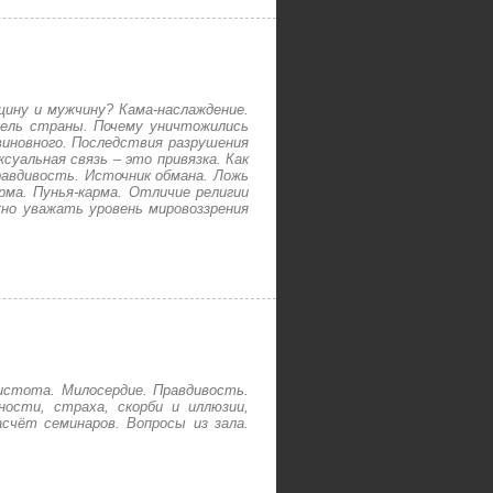
ину и мужчину? Кама-наслаждение.
ель страны. Почему уничтожились
иновного. Последствия разрушения
суальная связь – это привязка. Как
равдивость. Источник обмана. Ложь
рма. Пунья-карма. Отличие религии
но уважать уровень мировоззрения
стота. Милосердие. Правдивость.
ости, страха, скорби и иллюзии,
счёт семинаров. Вопросы из зала.