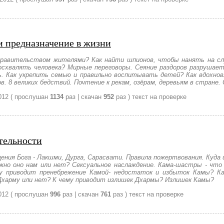
и предназначение в жизни
правительством жителями? Как найти шпионов, чтобы нанять на сл
осхвалять человека? Мирные переговоры. Сеяние раздоров разрушае
. Как укрепить семью и правильно воспитывать детей? Как вдохнов
ов. 8 великих бедствий. Почтение к рекам, озёрам, деревьям в стране
012
( прослушан
1134
раз | скачан
952
раз )
текст на проверке
ятельности
ния Бога - Лакшми, Дурга, Сарасвати. Правила пожертвования. Куда и
жно оно нам или нет? Сексуальное наслаждение. Кама-шастры - что
 приводит пренебрежение Камой- недостаток и избыток Камы? К
Дхарму или нет? К чему приводит излишек Дхармы? Излишек Камы?
012
( прослушан
996
раз | скачан
761
раз )
текст на проверке