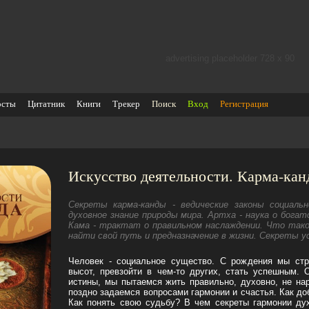
advertising placeholder 728 х 90
осты
Цитатник
Книги
Трекер
Поиск
Вход
Регистрация
Искусство деятельности. Карма-кан
Секреты карма-канды - ведические законы социаль
духовное знание природы мира. Артха - наука о богат
Кама - трактат о правильном наслаждении. Что тако
найти свой путь и предназначение в жизни. Секреты у
Человек - социальное существо. С рождения мы стр
высот, превзойти в чем-то других, стать успешным.
истины, мы пытаемся жить правильно, духовно, не на
поздно задаемся вопросами гармонии и счастья. Как до
Как понять свою судьбу? В чем секреты гармонии ду