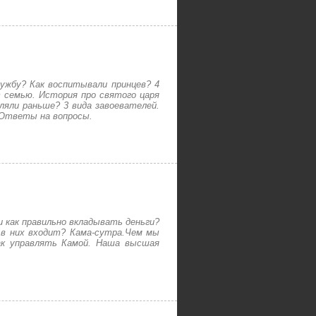
ужбу? Как воспитывали принцев? 4
т семью. История про святого царя
ляли раньше? 3 вида завоевателей.
. Ответы на вопросы.
 как правильно вкладывать деньги?
 в них входит? Кама-сутра.Чем мы
ак управлять Камой. Наша высшая