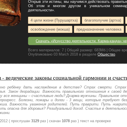
Открыв эти истины, мы научимся действовать правильн
Об этом и многом другом в уникальном семинар
деятельности».
4 цели жизни (Пурушартха)
благополучие (артха)
освобождение (мокша)
предназначение человека
Скачать «Искусство деятельности. Карма-канда» чер
Всего материалов: 7 | Общий размер: 683Мб | Общее вре
Опубликовано 03 March 2018 в разделе
Общество
.
 - ведические законы социальной гармонии и счаст
ажно ребёнку дать наслаждение в детстве? Страх смерти. Страх
вья. Закон деградации. Важность правильного отношения к своей 
му все женщины – счастливые люди? Дхарма мужчины. Правильное от
 прогресс. Болезни, пожары и долги - 3 вещи, которые требуют бе
окша. Важность уважения родителей. Путь праврити. Путь ниврити
ыть опасна для здоровья? Резидуальный доход. Счастье в деятельно
жизни.
 2012
( прослушан
3129
раз | скачан
1078
раз )
текст на проверке