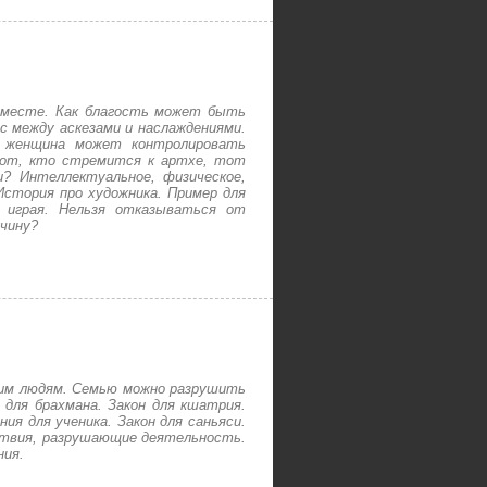
м месте. Как благость может быть
с между аскезами и наслаждениями.
к женщина может контролировать
 Тот, кто стремится к артхе, тот
? Интеллектуальное, физическое,
История про художника. Пример для
 играя. Нельзя отказываться от
жчину?
шим людям. Семью можно разрушить
для брахмана. Закон для кшатрия.
ия для ученика. Закон для саньяси.
тствия, разрушающие деятельность.
ния.