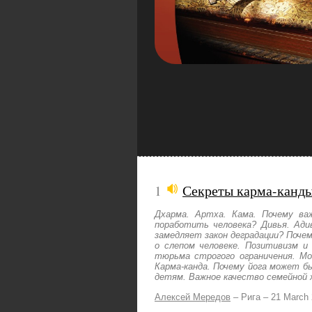
1
Секреты карма-канды
Дхарма. Артха. Кама. Почему в
поработить человека? Дивья. Ади
замедляет закон деградации? Поче
о слепом человеке. Позитивизм и
тюрьма строгого ограничения. М
Карма-канда. Почему йога может б
детям. Важное качество семейной 
Алексей Мередов
–
Рига –
21 March