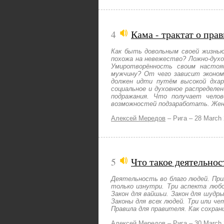
4
Кама - трактат о пр
Как быть довольным своей жизнью
похожа на невежество? Ложно-духо
Умиротворённость своим настоя
мужчину? От чего зависит эконом
должен идти путём высокой дхар
социальное и духовное распределе
подражания. Что получает чело
возможностей подзаработать. Женщ
Алексей Мередов
–
Рига –
28 March
5
Что такое деятельнос
Деятельность во благо людей. Пр
только изнутри. Три аспекта люб
Закон для вайшьи. Закон для шудры
Законы для всех людей. Три или ч
Правила для правителя. Как сохра
Алексей Мередов
–
Рига –
30 March