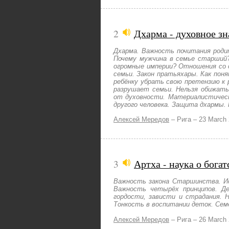
2
Дхарма - духовное з
Дхарма. Важность почитания роди
Почему мужчина в семье старший
огромные империи? Отношения со 
семьи. Закон пратьяхары. Как поня
ребёнку убрать свою претензию к 
разрушает семьи. Нельзя обижать 
от духовности. Материалистическ
другого человека. Защита дхармы.
Алексей Мередов
–
Рига –
23 March
3
Артха - наука о бога
Важность закона Старшинства. И
Важность четырёх принципов. Де
гордости, зависти и страдания. 
Тонкость в воспитании деток. Сем
Алексей Мередов
–
Рига –
26 March