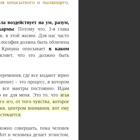
ния ненасытного и пылающего,
ила воздействует на ум, разум,
дхармы
. Потому что, 3-я глава
и, в этой жизни. Для нас часто
илософия должна быть обличена
в каком
е Кришна описывает
ясняет, что это должно быть
еремония, где все кидают зерно
ение) – это процесс, в котором
и все мантры постоянно: Идам
 не для меня. Это то, что
ягья
о эго, от того чувства, которое
ния, центром внимания, вот ему
стекается.
зможно совершать, пока человек
Вот и человека делает эгоистом,