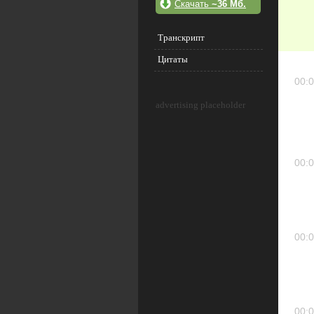
Скачать
~36 Мб.
Транскрипт
Цитаты
00:0
advertising placeholder
00:0
00:0
00:0