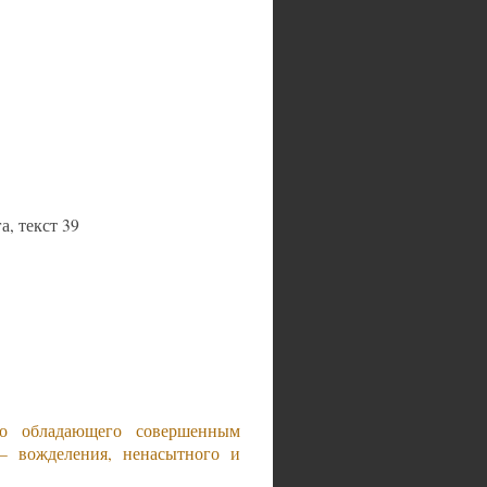
а, текст 39
но обладающего совершенным
 – вожделения, ненасытного и