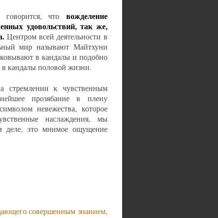
вожделение
 говорится, что
енных удовольствий, так же,
а.
Центром всей деятельности в
альный мир называют Майтхуни
аковывают в кандалы и подобно
 в кандалы половой жизни.
на стремлении к чувственным
ьнейшее прозябание в плену
символом невежества, которое
увственные наслаждения, мы
ом деле, это мнимое ощущение
адающего совершенным знанием,