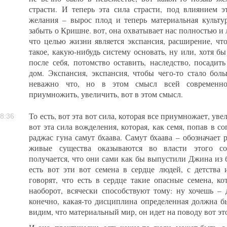
страсти. И теперь эта сила страсти, под влиянием э
желания – вырос плод и теперь материальная культура
забыть о Кришне. вот, она охватывает нас полностью и 
что целью жизни является экспансия, расширение, что
такое, какую-нибудь систему основать, ну или, хотя бы
после себя, потомство оставить, наследство, посадить
дом. Экспансия, экспансия, чтобы чего-то стало боль
неважно что, но в этом смысл всей современно
приумножить, увеличить, вот в этом смысл.
То есть, вот эта вот сила, которая все приумножает, уве
8:36
вот эта сила вожделения, которая, как семя, попав в с
раджас гуна самут бхаава. Самут бхаава – обозначает 
живые существа оказываются во власти этого сос
получается, что они сами как бы выпустили Джина из 
есть вот эти вот семена в сердце людей, с детства 
говорят, что есть в сердце такие опасные семена, ко
наоборот, всячески способствуют тому: ну хочешь – 
конечно, какая-то дисциплина определенная должна бы
видим, что материальный мир, он идет на поводу вот эт