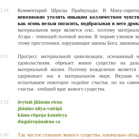
Комментарий Шрилы Прабхупады: В Ману-смрити
2:24
невозможно утолить никаким колличеством чувств
как огонь нельзя погасить, подбрасывая в него дров
материальном мире является секс, поэтому матери
Агара – темницей половой жизни. В тюрьме узников з
этому преступники, нарушающие законы Бога, закованы
Прогресс материальной цивилизации, основанный 
3:01
удовольствиям, обрекает живое существо на дал
материальной жизни. Поэтому вожделение является 
удерживает нас в материальном мире. Вкушая ч
испытываем некоторое подобие счастья, но на сам
счастья - злейший враг живого существа.
āvṛtaṁ jñānam etena
3:32
jñānino nitya-vairiṇā
kāma-rūpeṇa kaunteya
duṣpūreṇānalena ca
Так чистое сознание живого существа, изначально обл
3:45