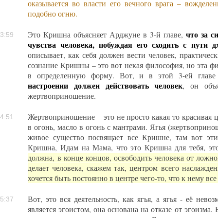
оказывается во власти его вечного врага – вожделе
подобно огню.
что за с
Это Кришна объясняет Арджуне в 3-й главе,
3:59
чувства человека, побуждая его сходить с пути 
описывает, как себя должен вести человек, практическ
сознание Кришны – это вот некая философия, но эта ф
в определенную форму. Вот, и в этой 3-ей глав
настроении должен действовать человек
, он объ
жертвоприношение.
Жертвоприношение – это не просто какая-то красивая ц
4:51
в огонь, масло в огонь с мантрами. Ягья (жертвопринош
живое существо посвящает все Кришне, там вот эт
Кришна, Идам на Мама, что это Кришна для тебя, это
должна, в конце концов, освободить человека от ложног
делает человека, скажем так, центром всего наслажде
хочется быть постоянно в центре чего-то, что к нему все 
Вот, это вся деятельность, как ягья, а ягья - её нево
5:37
является эгоистом, она основана на отказе от эгоизма. 