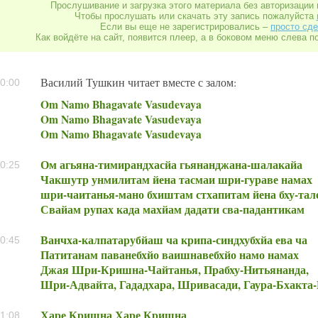
Прослушивание и загрузка этого материала без авторизации 
Чтобы прослушать или скачать эту запись пожалуйста
Если вы еще не зарегистрировались –
просто сде
Как войдёте на сайт, появится плеер, а в боковом меню слева п
Василий Тушкин читает вместе с залом:
0:00
Om Namo Bhagavate Vasudevaya
Om Namo Bhagavate Vasudevaya
Om Namo Bhagavate Vasudevaya
Ом агьяна-тимирандхасйа гьянанджана-шалакайа
0:25
Чакшутр унмилитам йена тасмаи шри-гураве намах
шри-чаитанья-мано бхиштам стхапитам йена бху-тал
Свайам рупах када махйам дадати сва-падантикам
Ванчха-калпатарубйаш ча крипа-синдхубхйа ева ча
0:45
Патитанам паванебхйо ваишнавебхйо намо намах
Джая Шри-Кришна-Чайтанья, Прабху-Нитьянанда,
Шри-Адвайта, Гададхара, Шривасади, Гаура-Бхакта
Харе Кришна Харе Кришна
1:08