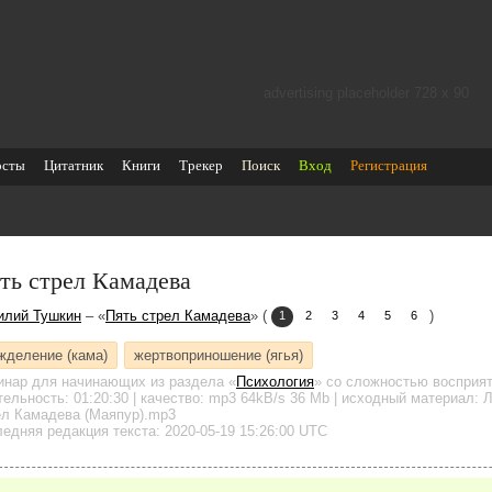
advertising placeholder 728 х 90
осты
Цитатник
Книги
Трекер
Поиск
Вход
Регистрация
ть стрел Камадева
илий Тушкин
– «
Пять стрел Камадева
» (
)
1
2
3
4
5
6
жделение (кама)
жертвоприношение (ягья)
инар для начинающих
из раздела «
Психология
»
со сложностью восприят
тельность:
01:20:30
| качество:
mp3
64kB/s
36 Mb
| исходный материал: Л
ел Камадева (Маяпур).mp3
едняя редакция текста: 2020-05-19 15:26:00 UTC