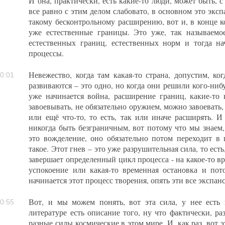
И она, практически, есть какие-то люди, может быть, с
все равно с этим делом слабовато, в основном это экспа
такому бесконтрольному расширению, вот и, в конце к
уже естественные границы. Это уже, так называем
естественных границ, естественных норм и тогда н
процессы.
Невежество, когда там какая-то страна, допустим, ко
0:01
развиваются – это одно, но когда они решили кого-нибу
уже начинается война, расширение границ, какие-то
завоевывать, не обязательно оружием, можно завоевать,
или ещё что-то, то есть, так или иначе расширять. 
никогда быть безграничным, вот потому что мы знаем,
это вожделение, оно обязательно потом переходит в г
такое. Этот гнев – это уже разрушительная сила, то есть
завершает определенный цикл процесса - на какое-то вр
успокоение или какая-то временная остановка и пото
начинается этот процесс творения, опять эти все экспа
Вот, и мы можем понять, вот эта сила, у нее есть
0:55
литературе есть описание того, ну что фактически, р
разные силы космические в этом мире. И, как раз, вот 