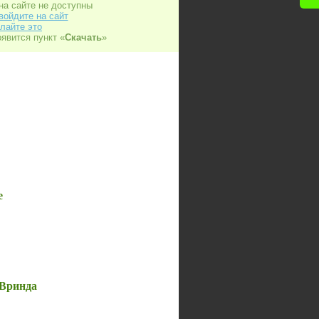
на сайте не доступны
войдите на сайт
лайте это
оявится пункт «
Скачать
»
е
-Вринда