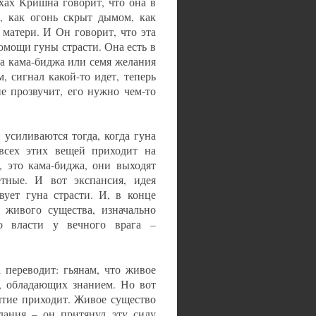
хах Кришна говорит, что она в
, как огонь скрыт дымом, как
матери. И Он говорит, что эта
омощи гуны страсти. Она есть в
та кама-биджа или семя желания
, сигнал какой-то идет, теперь
не прозвучит, его нужно чем-то
 усиливаются тогда, когда гуна
 всех этих вещей приходит на
, это кама-биджа, они выходят
тные. И вот экспансия, идея
вует гуна страсти. И, в конце
 живого существа, изначально
о власти у вечного врага –
а переводит: гьянам, что живое
х, обладающих знанием. Но вот
рытие приходит. Живое существо
лания – он притянул эту силу