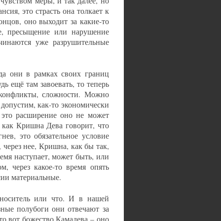
 чувством меры, и так далее, но
нсия, это страсть она толкает к
онцов, оно выходит за какие-то
ое, пресыщение или нарушение
ачинаются уже разрушительные
гда они в рамках своих границ
дь ещё там завоевать, то теперь
 конфликты, сложности. Можно
 допустим, как-то экономически
И это расширение оно не может
 как Кришна Дева говорит, что
нев, это обязательное условие
, через нее, Кришна, как бы так,
емя наступает, может быть, или
м, через какое-то время опять
нсии материальные.
 носитель или что. И в нашей
азные полубоги они отвечают за
это вот божество Камадева – оно