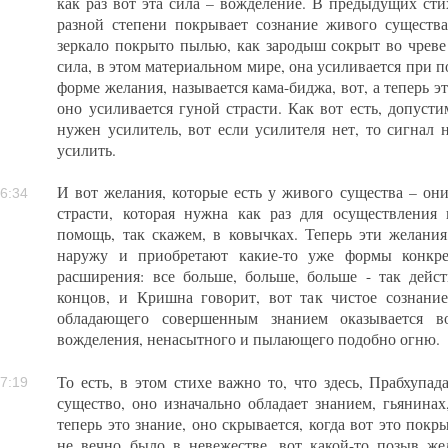
как раз вот эта сила – вожделение. В предыдущих сти
разной степени покрывает сознание живого существа
зеркало покрыто пылью, как зародыш сокрыт во чреве 
сила, в этом материальном мире, она усиливается при п
форме желания, называется кама-биджа, вот, а теперь э
оно усиливается гуной страсти. Как вот есть, допустим
нужен усилитель, вот если усилителя нет, то сигнал 
усилить.
И вот желания, которые есть у живого существа – они
6:34
страсти, которая нужна как раз для осуществления
помощь, так скажем, в ковычках. Теперь эти желания
наружу и приобретают какие-то уже формы конкре
расширения: все больше, больше, больше - так дейст
концов, и Кришна говорит, вот так чистое сознание
обладающего совершенным знанием оказывается в
вожделения, ненасытного и пылающего подобно огню.
То есть, в этом стихе важно то, что здесь, Прабхупад
7:19
существо, оно изначально обладает знанием, гьянина
теперь это знание, оно скрывается, когда вот это пок
не вечно было в невежестве, вот какой-то позыв же