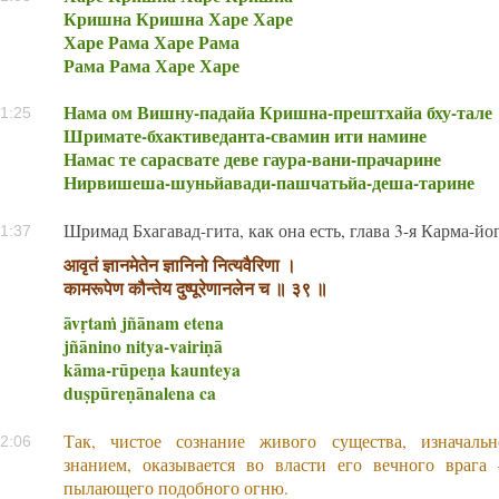
Кришна Кришна Харе Харе
Харе Рама Харе Рама
Рама Рама Харе Харе
Нама ом Вишну-падайа Кришна-прештхайа бху-тале
1:25
Шримате-бхактиведанта-свамин ити намине
Намас те сарасвате деве гаура-вани-прачарине
Нирвишеша-шуньйавади-пашчатьйа-деша-тарине
Шримад Бхагавад-гита, как она есть, глава 3-я Карма-йог
1:37
आवृतं ज्ञानमेतेन ज्ञानिनो नित्यवैरिणा ।
कामरूपेण कौन्तेय दुष्पूरेणानलेन च ॥ ३९ ॥
āvṛtaṁ jñānam etena
jñānino nitya-vairiṇā
kāma-rūpeṇa kaunteya
duṣpūreṇānalena ca
Так, чистое сознание живого существа, изначаль
2:06
знанием, оказывается во власти его вечного врага
пылающего подобного огню.