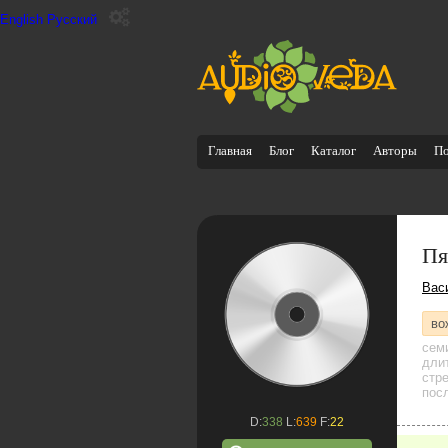
English
Русский
Главная
Блог
Каталог
Авторы
П
Пя
Вас
во
сем
дли
стр
посл
D:
338
L:
639
F:
22