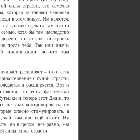
той силы страсти, это семечко
, которая заставляет человека
люди в этом живут. Им кажется,
 ты должен сделать там что-то
 семью, хотя бы там наследство
 дерево, что-то еще, построить
ше после тебя. Так или иначе,
й цивилизации: чего-то там
личивает, расширяет – это и есть
оприкосновение с гуной страсти:
рождается и расширяется. Вот и
тояния, то есть фактически
бутылки и теперь этот Джин, то
их не учат контролировать, не
торые опасно стимулировать, а
делай, там или ещё что-то. Ну
ть, но в целом, все равно, мы
ой силы, силы страсти.