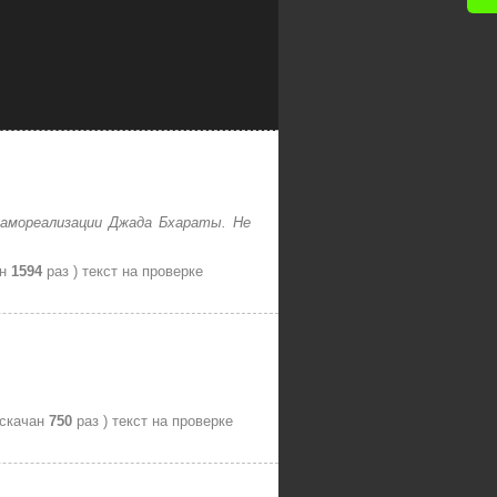
самореализации Джада Бхараты. Не
ан
1594
раз )
текст на проверке
 скачан
750
раз )
текст на проверке