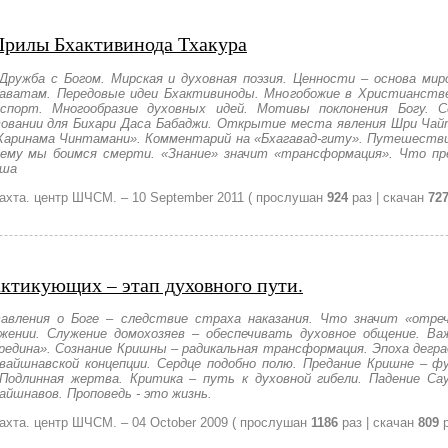
Шрилы Бхактивинода Тхакура
Дружба с Богом. Мирская и духовная поэзия. Ценности – основа мир
аватам. Передовые идеи Бхактивиноды. Многобожие в Христианстве.
порт. Многообразие духовных идей. Мотивы поклонения Богу. С
вовании для Бихари Даса Бабаджи. Открытие места явления Шри Чай
 «Харинама Чинтамани». Комментарий на «Бхагавад-гиту». Путешеств
чему мы боимся смерти. «Знание» значит «трансформация». Что пр
оша
Лахта. центр ШЧСМ. –
10 September 2011
( прослушан
924
раз | скачан
72
ктикующих – этап духовного пути.
тавления о Боге – следствие страха наказания. Что значит «отре
ении. Служение домохозяев – обеспечивать духовное общение. Ва
редина». Сознание Кришны – радикальная трансформация. Эпоха дегра
вайшнавской концепции. Сердце подобно полю. Предание Кришне – ф
одлинная жертва. Критика – путь к духовной гибели. Падение Са
айшнавов. Проповедь - это жизнь.
Лахта. центр ШЧСМ. –
04 October 2009
( прослушан
1186
раз | скачан
809
р