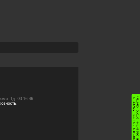
емя: 1д. 03:16:46
ховность
.