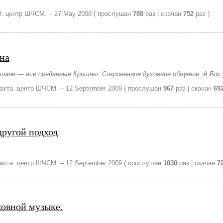
й. центр ШЧСМ. –
27 May 2008
( прослушан
788
раз | скачан
752
раз )
на
тиане — все преданные Кришны. Сокровенное духовное общение. А Бо
Лахта. центр ШЧСМ. –
12 September 2009
( прослушан
967
раз | скачан
69
другой подход
Лахта. центр ШЧСМ. –
12 September 2009
( прослушан
1030
раз | скачан
7
ховной музыке.