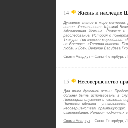
14
Жизнь и наследие 
Духовное знание в мире материи. 
истин. Уникальность Шримад Бхаг
Абсолютная Истина. Религия и с
расследование. История о пожерт
Тхакура. Три энергии мироздания.
на Востоке. «Таттва-вивека». По
любви к Богу. Величие Васудева Гх
Свами Авадхут
–
Санкт-Петербург, 
15
Несовершенство пра
Два типа духовной жизни. Предс
должны быть использованы в служ
Потенциал служения и «золотая се
Чистота идеалов – уникальность 
несовершенствам практикующих. П
самопредания. Религия подлинных в
Свами Авадхут
–
Санкт-Петербург, 