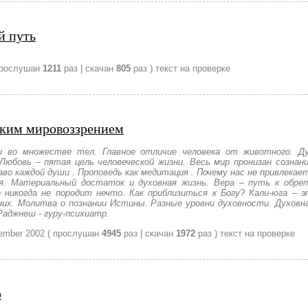
й путь
прослушан
1211
раз | скачан
805
раз )
текст на проверке
ским мировоззрением
 во множестве тел. Главное отличие человека от животного. Ду
Любовь – пятая цель человеческой жизни. Весь мир пронизан сознан
во каждой души . Проповедь как медитация . Почему нас не привлека
я. Материальный достаток и духовная жизнь. Вера – путь к обре
никогда не породит нечто. Как приблизиться к Богу? Кали-юга – эп
них. Молитва о познании Истины. Разные уровни духовности. Духовн
Раджнеш - гуру-психиатр.
ember 2002
( прослушан
4945
раз | скачан
1972
раз )
текст на проверке
р