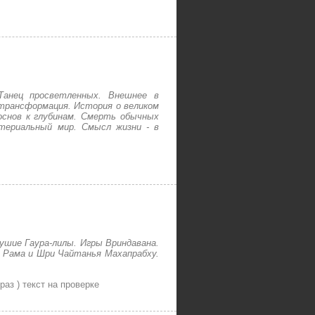
Танец просветленных. Внешнее в
 трансформация. История о великом
основ к глубинам. Смерть обычных
териальный мир. Смысл жизни - в
ушие Гаура-лилы. Игры Вриндавана.
. Рама и Шри Чайтанья Махапрабху.
раз )
текст на проверке