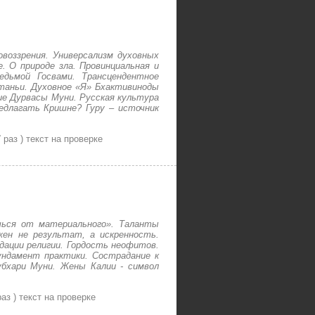
овоззрения. Универсализм духовных
 О природе зла. Провинциальная и
едьмой Госвами. Трансцендентное
таньи. Духовное «Я» Бхактивиноды
ие Дурвасы Муни. Русская культура
едлагать Кришне? Гуру – источник
7
раз )
текст на проверке
чься от материального». Таланты
жен не результат, а искренность.
дации религии. Гордость неофитов.
ундамент практики. Сострадание к
убхари Муни. Жены Калии - символ
аз )
текст на проверке