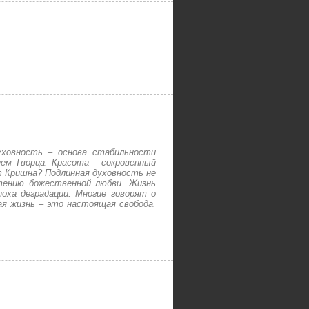
ховность – основа стабильности
ием Творца. Красота – сокровенный
ет Кришна? Подлинная духовность не
тению божественной любви. Жизнь
оха деградации. Многие говорят о
ая жизнь – это настоящая свобода.