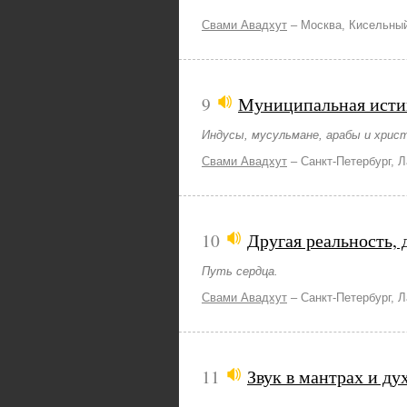
Свами Авадхут
–
Москва, Кисельны
9
Муниципальная исти
Индусы, мусульмане, арабы и хрис
Свами Авадхут
–
Санкт-Петербург, 
10
Другая реальность, 
Путь сердца.
Свами Авадхут
–
Санкт-Петербург, 
11
Звук в мантрах и ду