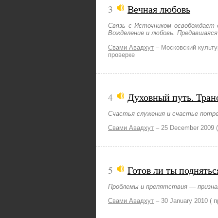
3
Вечная любовь
Связь с Источником освобождает 
Вожделение и любовь. Предавшаяся
Свами Авадхут
–
Московский культ
проверке
4
Духовный путь. Тран
Счастья служения и счастье потре
Свами Авадхут
–
25 December 2009
5
Готов ли ты поднятьс
Проблемы и препятствия — признак
Свами Авадхут
–
30 January 2010
( 