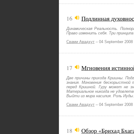
16
Подлинная духовнос
Динамическая Реальность. Полно
Право изменить себя. Три принципа
Свами Авадхут
–
04 September 2008
17
Мгновения истинно
Две причины прихода Кришны. Подг
знания. Мгновения бескорыстной
перед Кришной. Гуру может не зн
Материальное никогда не удовлетв
Выйти из мира насилия. Роль Иуды
Свами Авадхут
–
04 September 2008
18
Обзор «Брихад Бхаг