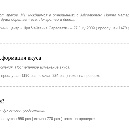
от грехов. Мы нуждаемся в отношениях с Абсолютом. Ничто матер
 душа обретает все. Лекарство и диета.
урный центр «Шри Чайтанья Сарасвати» –
27 July 2009
( прослушан
1479
р
сформация вкуса
бления. Постепенное изменение вкуса.
( прослушан
1190
раз | скачан
824
раз )
текст на проверке
я?
 духовного продвижения.
прослушан
996
раз | скачан
778
раз )
текст на проверке