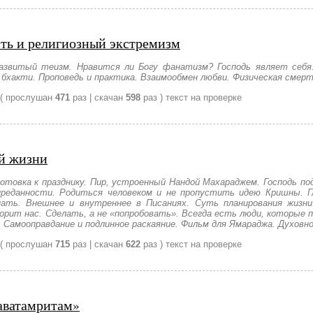
ть и религиозный экстремизм
развитый теизм. Нравится ли Богу фанатизм? Господь являет себя
 бхакти. Проповедь и практика. Взаимообмен любви. Физическая смер
( прослушан
471
раз | скачан
598
раз )
текст на проверке
й жизни
отовка к празднику. Пир, устроенный Нандой Махараджем. Господь по
 преданности. Родиться человеком и не пропустить идею Кришны. 
ать. Внешнее и внутреннее в Писаниях. Cуть планирования жизни
орит нас. Сделать, а не «попробовать». Всегда есть люди, которые 
. Самооправдание и подлинное раскаяние. Фильм для Ямараджа. Духовн
( прослушан
715
раз | скачан
622
раз )
текст на проверке
аватамритам»