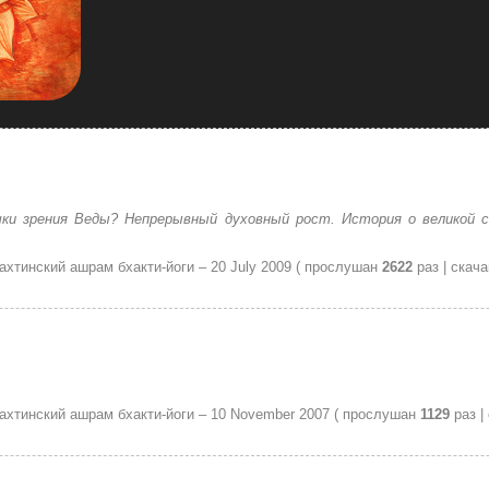
ки зрения Веды? Непрерывный духовный рост. История о великой 
Лахтинский ашрам бхакти-йоги –
20 July 2009
( прослушан
2622
раз | скач
Лахтинский ашрам бхакти-йоги –
10 November 2007
( прослушан
1129
раз |