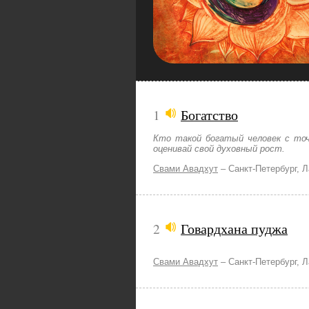
1
Богатство
Кто такой богатый человек с точ
оценивай свой духовный рост.
Свами Авадхут
–
Санкт-Петербург, 
2
Говардхана пуджа
Свами Авадхут
–
Санкт-Петербург, 