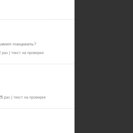
г умеет танцевать?
2
раз )
текст на проверке
25
раз )
текст на проверке