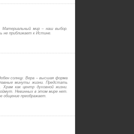
. Материальный мир – наш выбор.
ть не приближает к Истине.
добен солнцу. Вера – высшая форма
Главные минуты жизни. Предстать
. Храм как центр духовной жизни.
поймут. Невинных в этом мире нет.
ое общение преображает.