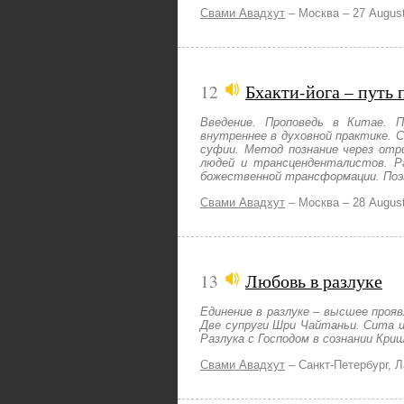
Свами Авадхут
–
Москва –
27 Augus
12
Бхакти-йога – путь
Введение. Проповедь в Китае. 
внутреннее в духовной практике. 
суфии. Метод познание через отр
людей и трансценденталистов. Р
божественной трансформации. Поэз
Свами Авадхут
–
Москва –
28 Augus
13
Любовь в разлуке
Единение в разлуке – высшее проя
Две супруги Шри Чайтаньи. Сита и
Разлука с Господом в сознании Кри
Свами Авадхут
–
Санкт-Петербург, 