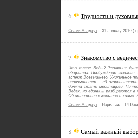
6
Трудности и духовны
Свами Авадхут
–
31 January 2010
( 
7
Знакомство с ведиче
Что такое Веды? Эволюция души
общества. Пробуждение сознания. 
аспект Всевышнего. Уникальное пра
навязывается – ей очаровываютс
должна стать медитацией. Ничто 
Ведах, но единицы разбираются в 
Об отношении к женщине в храме. 
Свами Авадхут
–
Норильск –
14 Dec
8
Самый важный выбо