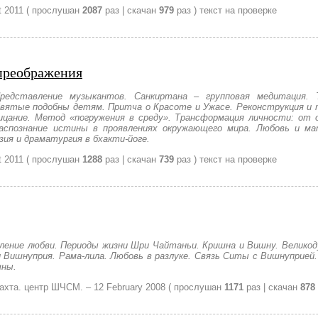
t 2011
( прослушан
2087
раз | скачан
979
раз )
текст на проверке
 преображения
Представление музыкантов. Санкиртана – групповая медитация. 
Святые подобны детям. Притча о Красоте и Ужасе. Реконструкция и
ицание. Метод «погружения в среду». Трансформация личности: от 
аспознание истины в проявлениях окружающего мира. Любовь и ма
ия и драматургия в бхакти-йоге.
t 2011
( прослушан
1288
раз | скачан
739
раз )
текст на проверке
вление любви. Периоды жизни Шри Чайтаньи. Кришна и Вишну. Великод
 Вишнуприя. Рама-лила. Любовь в разлуке. Связь Ситы с Вишнуприей
шны.
Лахта. центр ШЧСМ. –
12 February 2008
( прослушан
1171
раз | скачан
878