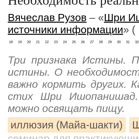
Вячеслав Рузов
– «
Шри И
источники информации
» (
18
19
20
21
22
23
24
25
26
27
28
29
30
31
32
Три признака Истины. 
истины. О необходимост
важно кормить других. 
стих Шри Ишопанишад.
можно освящать пищу.
иллюзия (Майа-шакти)
Ш
семинар для практикующ