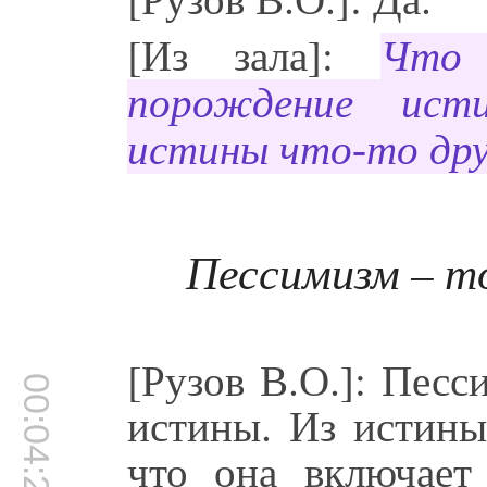
[Из зала]:
Что 
порождение ист
истины что-то дру
Пессимизм – 
[Рузов В.О.]: Пес
00:04:20
истины. Из истины
что она включает