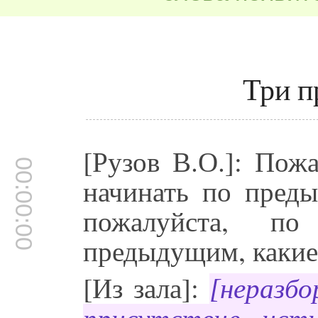
Три п
[Рузов В.О.]: Пож
00:00:00
начинать по пред
пожалуйста, п
предыдущим, какие
[Из зала]:
[неразбо