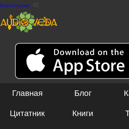
English
Русский
Главная
Блог
К
Цитатник
Книги