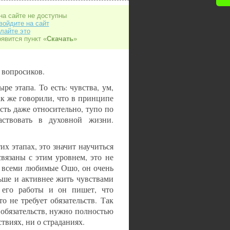
на сайте не доступны
войдите на сайт
лайте это
оявится пункт «
Скачать
»
 вопросиков.
ыре этапа. То есть: чувства, ум,
ак же говорили, что в принципе
есть даже относительно, тупо по
ствовать в духовной жизни.
их этапах, это значит научиться
связаны с этим уровнем, это не
: всеми любимые Ошо, он очень
ьше и активнее жить чувствами
 его работы и он пишет, что
о не требует обязательств. Так
 обязательств, нужно полностью
ствиях, ни о страданиях.