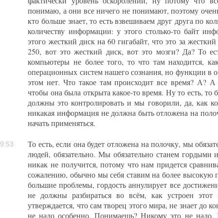
фактически уровень оскорблений, ну потому что в
понимаю, а они все ничего не понимают, поэтому очен
кто больше знает, то есть взвешиваем друг друга по ко
количеству информации: у этого столько-то байт инфо
этого жесткий диск на 60 гигабайт, что это за жесткий
250, вот это жесткий диск, вот это мозги? Да? То е
компьютеры не более того, то что там находится, ка
операционных систем нашего сознания, но функции в о
этом нет. Что такое там происходит все время? А? А 
чтобы она была открыта какое-то время. Ну то есть, то 
должны это контролировать и мы говорили, да, как к
никакая информация не должна быть отложена на пол
начать применяться.
То есть, если она будет отложена на полочку, мы обяза
9:53
людей, обязательно. Мы обязательно станем гордыми и
никак не получится, потому что нам придется сравнив
сожалению, обычно мы себя ставим на более высокую 
большие проблемы, гордость аннулирует все достижени
не должны разбираться во всём, как устроен этот
утверждается, что сам творец этого мира, не знает до к
не надо особенно. Понимаешь? Никому это не надо. 