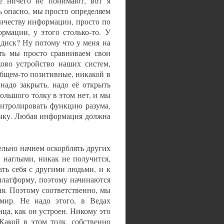
се ничего не понимают, вот я
ь опасно, мы просто определяем
личеству информации, просто по
рмации, у этого столько-то. У
 диск? Ну потому что у меня на
сть мы просто сравниваем свои
ково устройство наших систем,
бщем-то позитивные, никакой в
надо закрыть, надо её открыть
большого толку в этом нет, и мы
онтролировать функцию разума,
очку. Любая информация должна
тельно начнем оскорблять других
 наглыми, никак не получится,
ать себя с другими людьми, и к
платформу, поэтому начинаются
я. Поэтому соответственно, мы
 мир. Не надо этого, в Ведах
онца, как он устроен. Никому это
Какой в этом толк, собственно