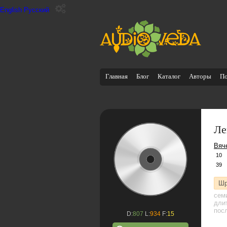
English
Русский
Главная
Блог
Каталог
Авторы
П
Ле
Вяч
10
39
Шр
сем
дли
посл
D:
807
L:
934
F:
15