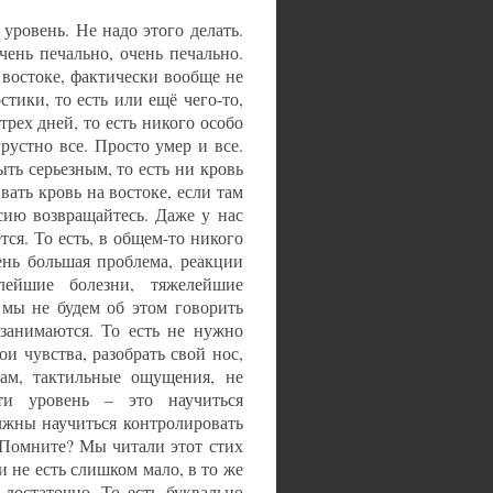
уровень. Не надо этого делать.
ень печально, очень печально.
 востоке, фактически вообще не
стики, то есть или ещё чего-то,
рех дней, то есть никого особо
рустно все. Просто умер и все.
ть серьезным, то есть ни кровь
вать кровь на востоке, если там
сию возвращайтесь. Даже у нас
ся. То есть, в общем-то никого
ень большая проблема, реакции
лейшие болезни, тяжелейшие
 мы не будем об этом говорить
 занимаются. То есть не нужно
и чувства, разобрать свой нос,
кам, тактильные ощущения, не
ти уровень – это научиться
олжны научиться контролировать
 Помните? Мы читали этот стих
и не есть слишком мало, в то же
 достаточно. То есть буквально