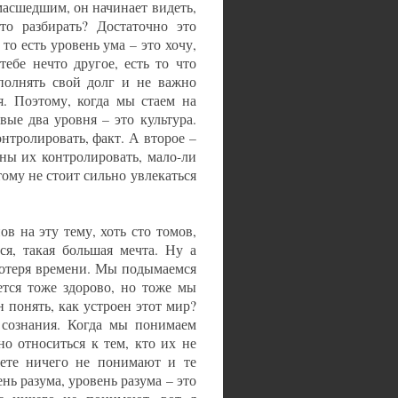
масшедшим, он начинает видеть,
то разбирать? Достаточно это
то есть уровень ума – это хочу,
ебе нечто другое, есть то что
олнять свой долг и не важно
я. Поэтому, когда мы стаем на
рвые два уровня – это культура.
нтролировать, факт. А второе –
ны их контролировать, мало-ли
тому не стоит сильно увлекаться
в на эту тему, хоть сто томов,
я, такая большая мечта. Ну а
потеря времени. Мы подымаемся
ется тоже здорово, но тоже мы
понять, как устроен этот мир?
 сознания. Когда мы понимаем
о относиться к тем, кто их не
яете ничего не понимают и те
нь разума, уровень разума – это