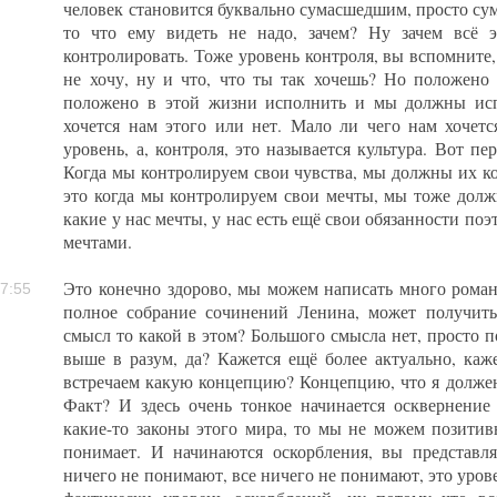
человек становится буквально сумасшедшим, просто су
то что ему видеть не надо, зачем? Ну зачем всё э
контролировать. Тоже уровень контроля, вы вспомните, 
не хочу, ну и что, что ты так хочешь? Но положено т
положено в этой жизни исполнить и мы должны исп
хочется нам этого или нет. Мало ли чего нам хочетс
уровень, а, контроля, это называется культура. Вот пе
Когда мы контролируем свои чувства, мы должны их ко
это когда мы контролируем свои мечты, мы тоже долж
какие у нас мечты, у нас есть ещё свои обязанности поэ
мечтами.
Это конечно здорово, мы можем написать много романо
7:55
полное собрание сочинений Ленина, может получитьс
смысл то какой в этом? Большого смысла нет, просто 
выше в разум, да? Кажется ещё более актуально, каж
встречаем какую концепцию? Концепцию, что я должен 
Факт? И здесь очень тонкое начинается осквернение
какие-то законы этого мира, то мы не можем позитивн
понимает. И начинаются оскорбления, вы представл
ничего не понимают, все ничего не понимают, это урове