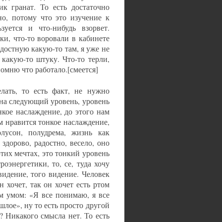
к гранат. То есть достаточно
ьно, потому что это изучение к
зуется и что-нибудь взорвет.
ки, что-то воровали в кабинете
адостную какую-то там, я уже не
 какую-то штуку. Что-то терли,
омню что работало.[смеется]
лать, то есть факт, не нужно
 на следующий уровень, уровень
нкое наслаждение, до этого нам
м нравится тонкое наслаждение,
лусон, полудрема, жизнь как
т здорово, радостно, весело, оно
этих мечтах, это тонкий уровень
оэнергетики, то, се, туда хочу
видение, того видение. Человек
н хочет, так он хочет есть ртом
им умом: «Я все понимаю, я все
ошлое», ну то есть просто другой
? Никакого смысла нет. То есть