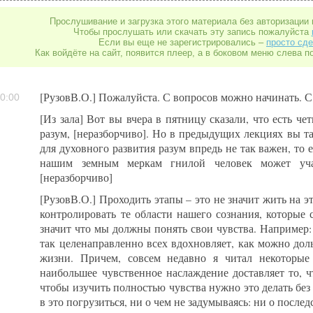
Прослушивание и загрузка этого материала без авторизации 
Чтобы прослушать или скачать эту запись пожалуйста
Если вы еще не зарегистрировались –
просто сде
Как войдёте на сайт, появится плеер, а в боковом меню слева п
[РузовВ.О.] Пожалуйста. С вопросов можно начинать. С
0:00
[Из зала] Вот вы вчера в пятницу сказали, что есть чет
разум, [неразборчиво]. Но в предыдущих лекциях вы т
для духовного развития разум впредь не так важен, то 
нашим земным меркам гнилой человек может уча
[неразборчиво]
[РузовВ.О.] Проходить этапы – это не значит жить на эт
контролировать те области нашего сознания, которые 
значит что мы должны понять свои чувства. Например
так целенаправленно всех вдохновляет, как можно дол
жизни. Причем, совсем недавно я читал некоторые
наибольшее чувственное наслаждение доставляет то, чт
чтобы изучить полностью чувства нужно это делать без
в это погрузиться, ни о чем не задумываясь: ни о послед