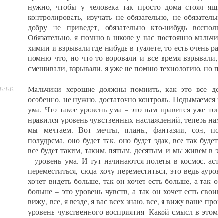
нужно, чтобы у человека так просто дома стоял ящи
контролировать, изучать не обязательно, не обязател
добру не приведет, обязательно кто-нибудь восполь
Обязательно, я помню в школе у нас постоянно мальчи
химии и взрывали где-нибудь в туалете, то есть очень р
помню что, но что-то воровали и все время взрывали,
смешивали, взрывали, я уже не помню технологию, но п
Мальчики хорошие должны помнить, как это все де
5:56
особенно, не нужно, достаточно контроль. Подымаемся
ума. Что такое уровень ума – это нам нравится уже то
нравился уровень чувственных наслаждений, теперь на
мы мечтаем. Вот мечты, планы, фантазии, сон, по
полудрема, оно будет так, оно будет эдак, все так буде
все будет таким, таким, пятым, десятым, и мы живем в 
– уровень ума. И тут начинаются полеты в космос, астр
переместиться, сюда хочу переместиться, это ведь ауро
хочет видеть больше, так он хочет есть больше, а так о
больше – это уровень чувств, а так он хочет есть сво
вижу, все, я везде, я вас всех знаю, все, я вижу ваше пр
уровень чувственного восприятия. Какой смысл в этом