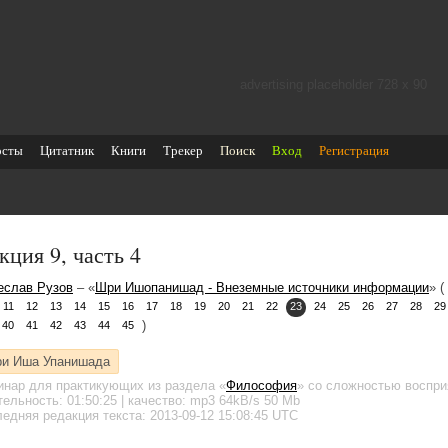
advertising placeholder 728 х 90
осты
Цитатник
Книги
Трекер
Поиск
Вход
Регистрация
кция 9, часть 4
еслав Рузов
– «
Шри Ишопанишад - Внеземные источники информации
» (
11
12
13
14
15
16
17
18
19
20
21
22
23
24
25
26
27
28
29
)
40
41
42
43
44
45
и Иша Упанишада
инар для практикующих
из раздела «
Философия
»
со сложностью восприя
тельность:
01:50:25
| качество:
mp3
64kB/s
50 Mb
едняя редакция текста: 2013-09-12 15:08:45 UTC