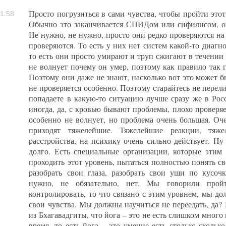
Просто погрузиться в сами чувства, чтобы пройти этот 
1:58
Обычно это заканчивается СПИДом или сифилисом, оч
Не нужно, не нужно, просто они редко проверяются на
проверяются. То есть у них нет систем какой-то диагно
то есть они просто умирают и труп сжигают в течении т
не волнует почему он умер, поэтому как правило так г
Поэтому они даже не знают, насколько вот это может бы
не проверяется особенно. Поэтому старайтесь не перели
попадаете в какую-то ситуацию лучше сразу же в Рос
иногда, да, с кровью бывают проблемы, плохо проверяет
особенно не волнует, но проблема очень большая. Оч
приходят тяжелейшие. Тяжелейшие реакции, тяже
расстройства, на психику очень сильно действует. Ну
долго. Есть специальные организации, которые этим
проходить этот уровень, пытаться полностью понять сво
разобрать свои глаза, разобрать свои уши по кусоч
нужно, не обязательно, нет. Мы говорили прой
контролировать, то что связано с этим уровнем, мы д
свои чувства. Мы должны научиться не переедать, да?
из Бхагавадгиты, что йога – это не есть слишком много 
время, то есть йога – это умение есть столько сколько