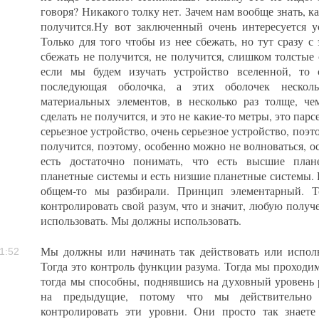
говоря? Никакого толку нет. Зачем нам вообще знать, к
получится.Ну вот заключенный очень интересуется у
Только для того чтобы из нее сбежать, но тут сразу 
сбежать не получится, не получится, слишком толстые
если мы будем изучать устройство вселенной, то 
последующая оболочка, а этих оболочек нескол
материальных элементов, в несколько раз толще, че
сделать не получится, и это не какие-то метры, это пар
серьезное устройство, очень серьезное устройство, поэ
получится, поэтому, особенно можно не волноваться, ос
есть достаточно понимать, что есть высшие план
планетные системы и есть низшие планетные системы. В
общем-то мы разбирали. Принцип элементарный. Т
контролировать свой разум, что и значит, любую по
использовать. Мы должны использовать.
Мы должны или начинать так действовать или исполь
1:52
Тогда это контроль функции разума. Тогда мы проходим 
тогда мы способны, поднявшись на духовный уровень р
на предыдущие, потому что мы действительно
контролировать эти уровни. Они просто так знаете