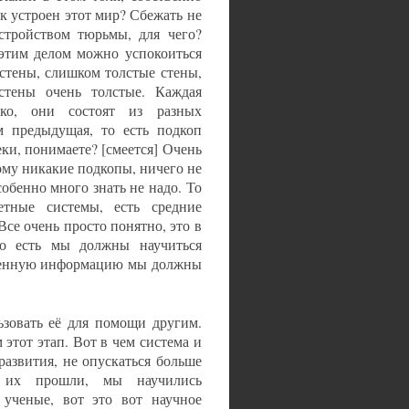
ак устроен этот мир? Сбежать не
стройством тюрьмы, для чего?
с этим делом можно успокоиться
 стены, слишком толстые стены,
стены очень толстые. Каждая
ько, они состоят из разных
м предыдущая, то есть подкоп
секи, понимаете? [смеется] Очень
тому никакие подкопы, ничего не
обенно много знать не надо. То
етные системы, есть средние
се очень просто понятно, это в
о есть мы должны научиться
лученную информацию мы должны
зовать её для помощи другим.
этот этап. Вот в чем система и
азвития, не опускаться больше
 их прошли, мы научились
 ученые, вот это вот научное