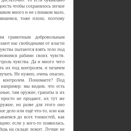
доесть чтобы сохранялось легкое
ишком много и не слишком мало,
авшимся, тоже плохо, поэтому
им грамотным добровольным
елают нас свободными от власти
увства пытаются взять тело под
ановимся рабами своих чувств.
троль чувства. Да и много чего
ть их под контролем, и незачем
зучать. Не нужно, очень опасно,
д контролем. Понимаете? Под
, например: мы видим, что есть
жные, там оружие, гранаты и их
 просто не продают, их тут же
оружие, но разве для этого оно
ое дело или ещё что-то, или как
ываемся до всех тонкостей, как
цию: если у кого-то появилась,
будь на складе лежит. Лучше не