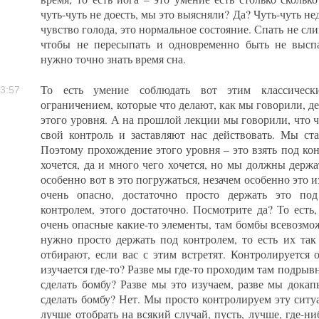
чуть-чуть не доесть, мы это выясняли? Да? Чуть-чуть не
чувство голода, это нормальное состояние. Спать не сл
чтобы не пересыпать и одновременно быть не высп
нужно точно знать время сна.
То есть умение соблюдать вот этим классическ
3:57
ограничением, которые что делают, как мы говорили, д
этого уровня. А на прошлой лекции мы говорили, что ч
свой контроль и заставляют нас действовать. Мы ст
Поэтому прохождение этого уровня – это взять под кон
хочется, да и много чего хочется, но мы должны держа
особенно вот в это погружаться, незачем особенно это и
очень опасно, достаточно просто держать это по
контролем, этого достаточно. Посмотрите да? То есть
очень опасные какие-то элементы, там бомбы всевозмо
нужно просто держать под контролем, то есть их так
отбирают, если вас с этим встретят. Контролируется 
изучается где-то? Разве мы где-то проходим там подрывн
сделать бомбу? Разве мы это изучаем, разве мы докап
сделать бомбу? Нет. Мы просто контролируем эту ситуа
лучше отобрать на всякий случай, пусть, лучше, где-ни