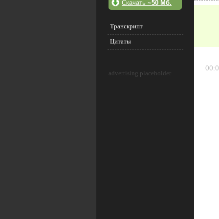
Скачать
~50 Мб.
Транскрипт
Цитаты
00:0
advertising placeholder