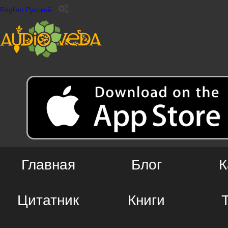
English
Русский
Главная
Блог
К
Цитатник
Книги