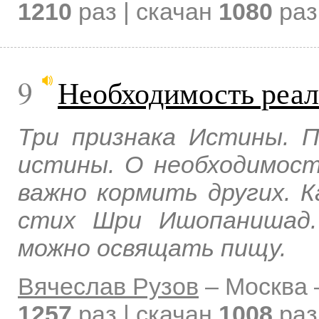
1210
раз | скачан
1080
раз
9
Необходимость реал
Три признака Истины. 
истины. О необходимост
важно кормить других. 
стих Шри Ишопанишад.
можно освящать пищу.
Вячеслав Рузов
–
Москва
1257
раз | скачан
1008
раз