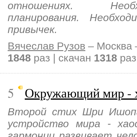
отношениях. Необ
планирования. Необхо
привычек.
Вячеслав Рузов
–
Москва
1848
раз | скачан
1318
раз
5
Окружающий мир - х
Второй стих Шри Ишопа
устройство мира - хао
гармонии развивает чел