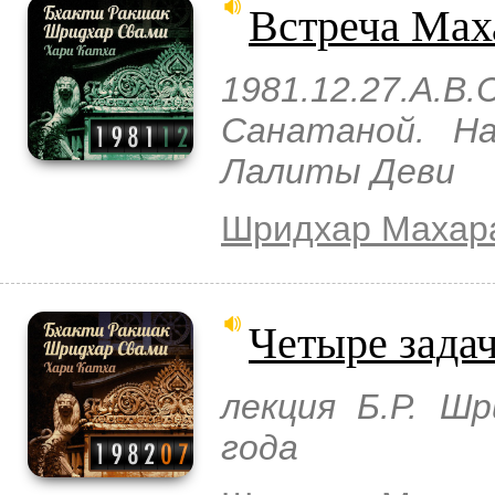
Встреча Мах
1981.12.27.A
Санатаной. На
Лалиты Деви
Шридхар Махар
Четыре зада
лекция Б.Р. Ш
года