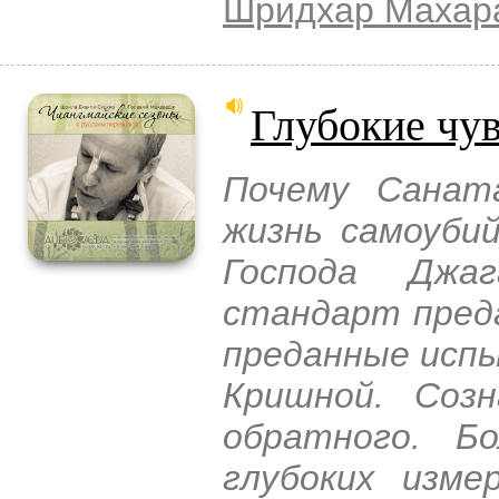
Шридхар Махар
Глубокие чу
Почему Санат
жизнь самоуби
Господа Джа
стандарт пред
преданные исп
Кришной. Соз
обратного. Б
глубоких изме