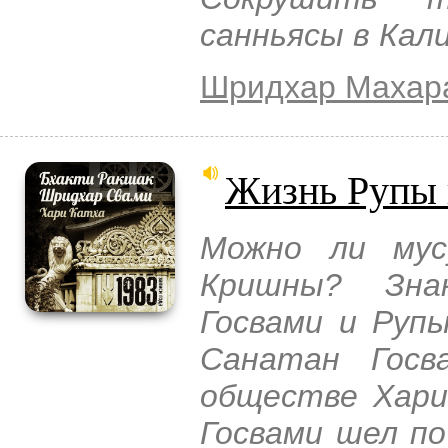
санньясы в Кали
Шридхар Махар
Жизнь Рупы 
Можно ли мус
Кришны? Зна
Госвами и Рупы
Санатан Госв
обществе Хари
Госвами шел по