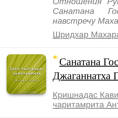
Отношения Ру
Санатана Г
навстречу Маха
Шридхар Махар
Санатана Го
Джаганнатха 
Кришнадас Кав
чаритамрита Ан