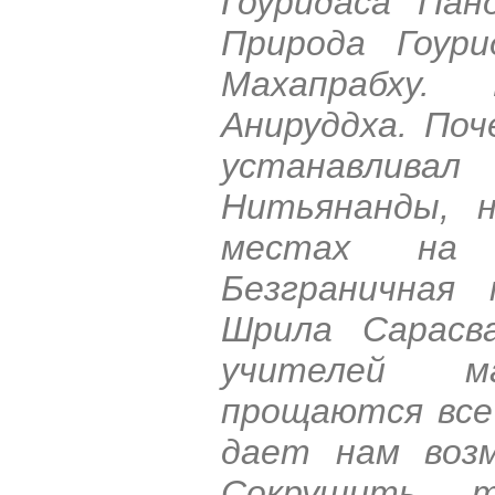
Гоуридаса Пан
Природа Гоур
Махапрабху. В
Анируддха. По
устанавлива
Нитьянанды, н
местах на 
Безграничная
Шрила Сарасв
учителей м
прощаются все
дает нам воз
Сокрушить т