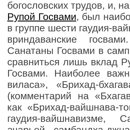
богословских трудов, и, 
Рупой Госвами
, был наиб
в группе шести гаудия-вай
вриндаванские госвам
Санатаны Госвами в самп
сравниться лишь вклад Р
Госвами. Наиболее важн
виласа», «Брихад-бхага
(комментарий на «Бхагав
как «Брихад-вайшнава-т
гаудия-вайшнавизме, 
ачарьей самбандха-джн