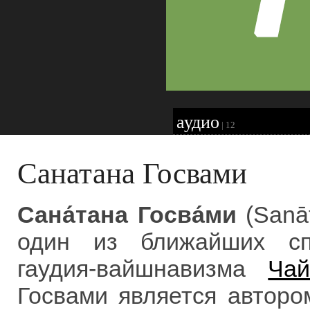
аудио
|
12
Санатана Госвами
Сана́тана Госва́ми
(Sanā
один из ближайших сп
гаудия-вайшнавизма
Чай
Госвами является автор