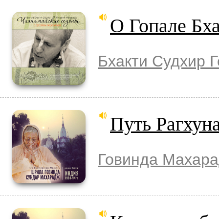
О Гопале Бх
Бхакти Судхир 
Путь Рагхун
Говинда Махар