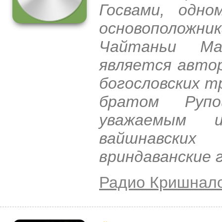
Госвами, одно
основоположн
Чайтаньи Ма
является авто
богословских т
братом Рупо
уважаемым 
вайшнавски
вриндаванские 
Радио Кришнал