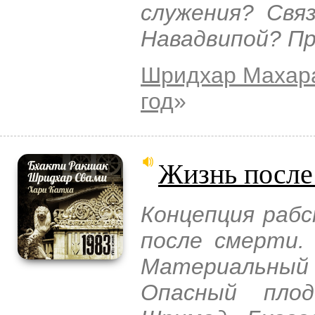
служения? Свя
Навадвипой? Пр
Шридхар Махар
год
»
Жизнь после
Концепция рабс
после смерти.
Материальный м
Опасный плод