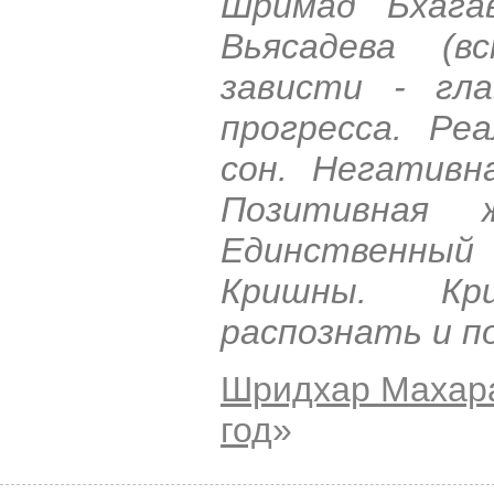
Шримад Бхага
Вьясадева (в
зависти - гла
прогресса. Ре
сон. Негативн
Позитивная ж
Единственный
Кришны. Кри
распознать и п
Шридхар Махар
год
»