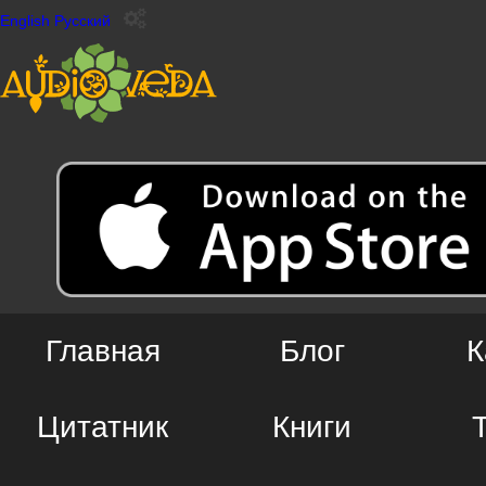
English
Русский
Главная
Блог
К
Цитатник
Книги