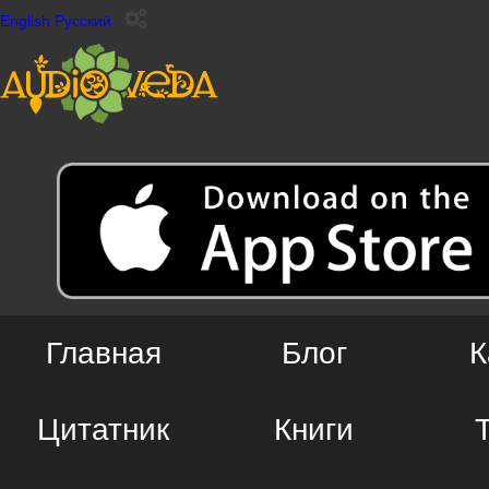
English
Русский
Главная
Блог
К
Цитатник
Книги