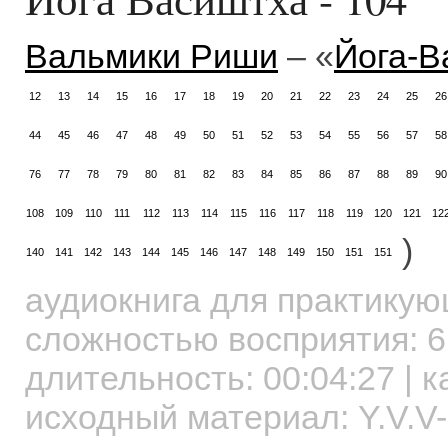
Вальмики Риши
– «
Йога-В
12
13
14
15
16
17
18
19
20
21
22
23
24
25
26
44
45
46
47
48
49
50
51
52
53
54
55
56
57
58
76
77
78
79
80
81
82
83
84
85
86
87
88
89
90
108
109
110
111
112
113
114
115
116
117
118
119
120
121
12
)
140
141
142
143
144
145
146
147
148
149
150
151
151
аудиокнига для практику
сложностью восприятия: 6
длительность:
00:04:27
| к
исходный материал: Y.V.V