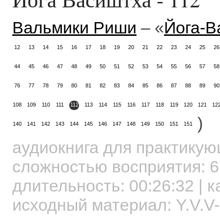
Вальмики Риши
– «
Йога-В
12
13
14
15
16
17
18
19
20
21
22
23
24
25
26
44
45
46
47
48
49
50
51
52
53
54
55
56
57
58
76
77
78
79
80
81
82
83
84
85
86
87
88
89
90
108
109
110
111
112
113
114
115
116
117
118
119
120
121
12
)
140
141
142
143
144
145
146
147
148
149
150
151
151
аудиокнига для практику
сложностью восприятия: 6
длительность:
00:26:32
| к
исходный материал: Y.V.V