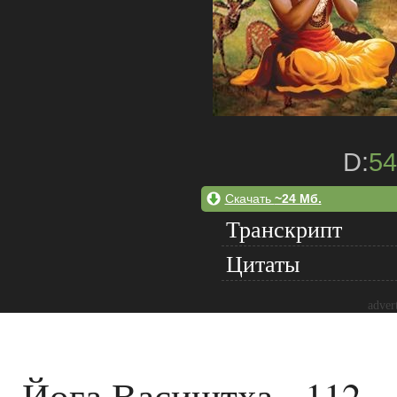
D:
54
Скачать
~24 Мб.
Транскрипт
Цитаты
adver
Йога Васиштха - 112