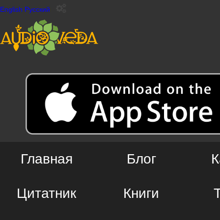
English
Русский
Главная
Блог
К
Цитатник
Книги