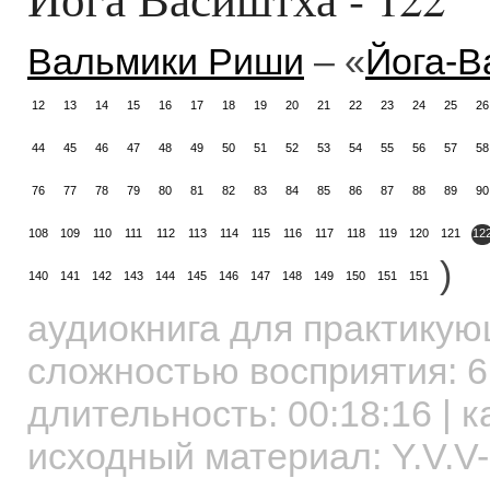
Вальмики Риши
– «
Йога-В
12
13
14
15
16
17
18
19
20
21
22
23
24
25
26
44
45
46
47
48
49
50
51
52
53
54
55
56
57
58
76
77
78
79
80
81
82
83
84
85
86
87
88
89
90
108
109
110
111
112
113
114
115
116
117
118
119
120
121
12
)
140
141
142
143
144
145
146
147
148
149
150
151
151
аудиокнига для практику
сложностью восприятия: 6
длительность:
00:18:16
| к
исходный материал: Y.V.V