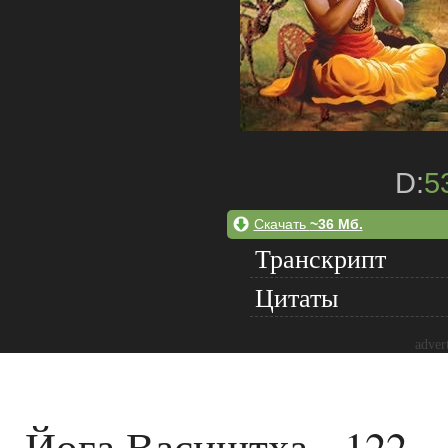
D:
5
Скачать
~36 Мб.
Транскрипт
Цитаты
adver
Йога Васиштха - 122