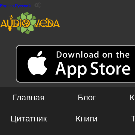
English
Русский
Главная
Блог
К
Цитатник
Книги