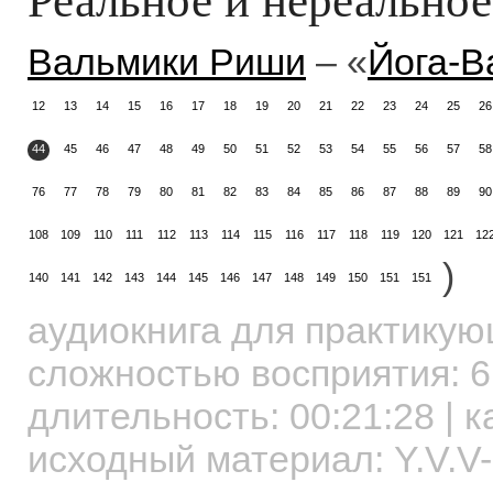
Вальмики Риши
– «
Йога-В
12
13
14
15
16
17
18
19
20
21
22
23
24
25
26
44
45
46
47
48
49
50
51
52
53
54
55
56
57
58
76
77
78
79
80
81
82
83
84
85
86
87
88
89
90
108
109
110
111
112
113
114
115
116
117
118
119
120
121
12
)
140
141
142
143
144
145
146
147
148
149
150
151
151
аудиокнига для практику
сложностью восприятия: 6
длительность:
00:21:28
| к
исходный материал: Y.V.V