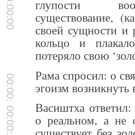
00:00:00
глупости вооб
существование, (к
своей сущности и 
кольцо и плакал
потеряло свою ‘золо
Рама спросил: о свя
00:00:11
эгоизм возникнуть 
Васиштха ответил:
00:00:23
о реальном, а не 
существует без зо