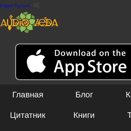
English
Русский
Главная
Блог
К
Цитатник
Книги