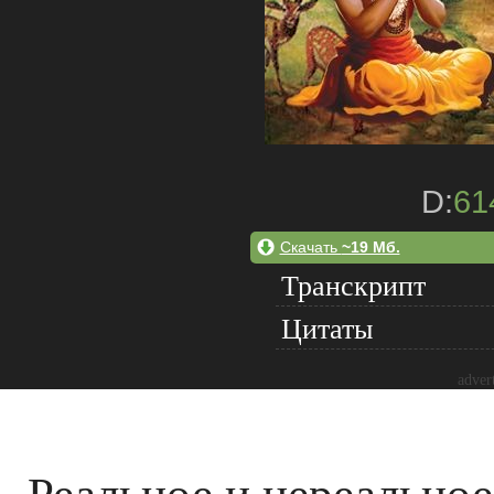
D:
61
Скачать
~19 Мб.
Транскрипт
Цитаты
adver
Реальное и нереальное