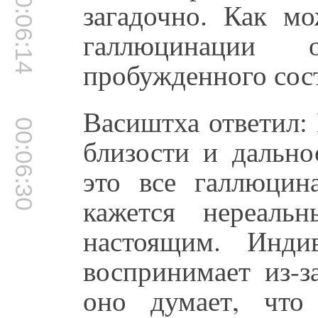
00:06:14
загадочно. Как м
галлюцинации 
пробужденного сос
Васиштха ответил:
00:06:30
близости и дально
это все галлюцин
кажется нереаль
настоящим. Индив
воспринимает из-з
оно думает, что