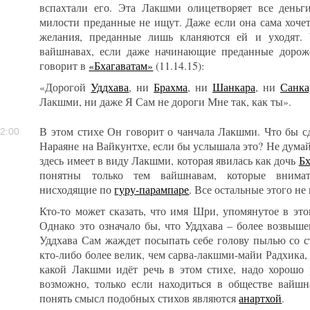
вспахтали его. Эта Лакшми олицетворяет все деньги
милости преданные не ищут. Даже если она сама хоче
желания, преданные лишь кланяются ей и уходят.
вайшнавах, если даже начинающие преданные дорож
говорит в
«Бхагаватам»
(11.14.15):
«Дорогой
Уддхава
, ни
Брахма
, ни
Шанкара
, ни
Санка
Лакшми, ни даже Я Сам не дороги Мне так, как ты».
В этом стихе Он говорит о чанчала Лакшми. Что бы с
2:00
Нараяне на Вайкунтхе, если бы услышала это? Не думайт
здесь имеет в виду Лакшми, которая явилась как дочь
Бх
понятны только тем вайшнавам, которые внимат
нисходящие по
гуру-парампаре
. Все остальные этого не
Кто-то может сказать, что имя Шри, упомянутое в это
Однако это означало бы, что Уддхава – более возвыш
Уддхава Сам жаждет посыпать себе голову пылью со ст
кто-либо более велик, чем сарва-лакшми-майи Радхика, 
какой Лакшми идёт речь в этом стихе, надо хорошо р
возможно, только если находиться в обществе вайшн
понять смысл подобных стихов являются
анартхой
.