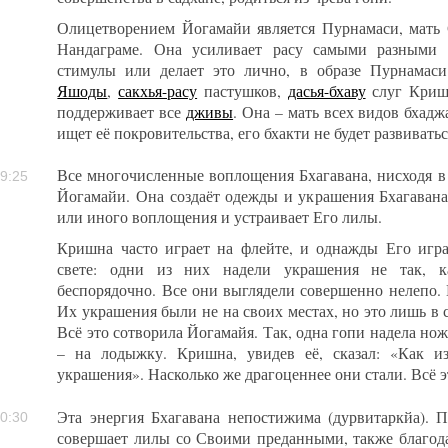
Олицетворением Йогамайи является Пурнамаси, мать
Нандаграме. Она усиливает расу самыми разными с
стимулы или делает это лично, в образе Пурнамас
Яшоды
,
сакхья-расу
пастушков,
дасья-бхаву
слуг Кришн
поддерживает все
дживы
. Она – мать всех видов бхад
ищет её покровительства, его бхакти не будет развиватьс
Все многочисленные воплощения Бхагавана, нисходя в
9:25
Йогамайи. Она создаёт одежды и украшения Бхагавана
или иного воплощения и устраивает Его лилы.
Кришна часто играет на флейте, и однажды Его игра
свете: одни из них надели украшения не так, ка
беспорядочно. Все они выглядели совершенно нелепо. 
Их украшения были не на своих местах, но это лишь в с
Всё это сотворила Йогамайя. Так, одна гопи надела нож
– на лодыжку. Кришна, увидев её, сказал: «Как и
украшения». Насколько же драгоценнее они стали. Всё э
Эта энергия Бхагавана непостижима (дурвитаркйа)
0:30
совершает лилы со Своими преданными, также благода