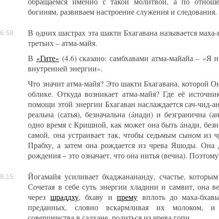
обращаемся именно с такой молитвой, а по отнош
богиням, развиваем настроение служения и следования.
В одних шастрах эта шакти Бхагавана называется маха-в
6:58
третьих – атма-майя.
В
«Гите»
(4.6) сказано: самбхавами атма-майайа – «Я
внутренней энергии».
Что значит атма-майя? Это шакти Бхагавана, которой О
облике. Откуда возникает атма-майя? Где её источн
помощи этой энергии Бхагаван наслаждается сач-чид-ан
реальна (сатья), безначальна (áнади) и безгранична (а
одно время с Кришной, как может она быть áнади, без
самой, она устраивает так, чтобы седьмым сыном из ч
Прабху, а затем она рождается из чрева Яшоды. Она 
рождения – это означает, что она нитья (вечна). Поэтом
Йогамайя усиливает бхаджанананду, счастье, которы
8:15
Сочетая в себе суть энергии хладини и самвит, она 
через
шраддху
, бхаву и
прему
вплоть до маха-бхавы
преданных, словно вскармливая их молоком, и 
совершенства в садхане, родиться из чрева гопи.