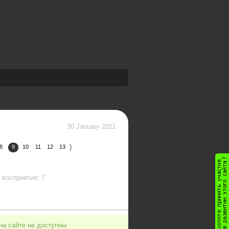
30 January 2011
)
8
9
10
11
12
13
восприятия: 7
на сайте не доступны