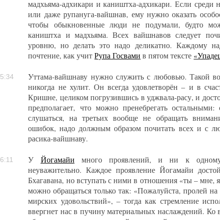
мадхьяма-адхикари и каништха-адхикари. Если среди 
или даже рупануга-вайшнав, ему нужно оказать особое
чтобы обыкновенные люди не подумали, будто мож
каништха и мадхьяма. Всех вайшнавов следует поч
уровню, но делать это надо деликатно. Каждому на
почтение, как учит
Рупа Госвами
в пятом тексте
«Упаде
Уттама-вайшнаву нужно служить с любовью. Такой 
5:34
никогда не хулит. Он всегда удовлетворён – и в счас
Кришне, целиком погрузившись в уджвала-расу, и досто
предполагает, что можно пренебрегать остальными: 
слушаться, на третьих вообще не обращать вниман
ошибок, надо должным образом почитать всех и с 
расика-вайшнаву.
У
Йогамайи
много проявлений, и ни к одному 
6:11
неуважительно. Каждое проявление Йогамайи досто
Бхагавана, но вступать с ними в отношения «ты – мне, я
можно обращаться только так: «Пожалуйста, пролей на
мирских удовольствий», – тогда как стремление испо
ввергнет нас в пучину материальных наслаждений. Ко