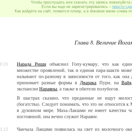
Чтобы прослушать или скачать эту запись пожалуйста
Если вы еще не зарегистрировались –
просто сде
Как войдёте на сайт, появится плеер, а в боковом меню слева п
Глава 8. Величие Йога
Нарада Риши
объяснил Гопу-кумару, что как ед
0:21
множестве проявлений, так и единая пара-шакти мож
называют по-разному в зависимости от того, как она 
принимает разные формы в
Дварака
Пури, на
Вайк
экспансии
Нараяны
, а также в обители полубогов.
В шастрах сказано, что преданные не ищут мило
(богатства). Следует понимать, что это не относится 
в духовном мире. Маха-Лакшми не имеет качества ча
постоянной, она вечно служит Нараяне.
Чанчала Лакшми появилась на свет из молочного оке
1:12