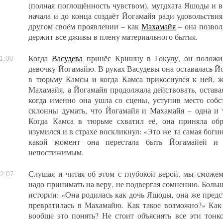
(полная поглощённость чувством), мугдхата Яшоды и вс
начала и до конца создаёт Йогамайя ради удовольстви
другом своём проявлении – как
Махамайя
– она позвол
держит все дживы в плену материального бытия.
Когда
Васудева
принёс Кришну в Гокулу, он положи
1:08
девочку Йогамайю. В руках Васудевы она оставалась Йог
в тюрьму Камсы и когда Камса прикоснулся к ней, же
Махамайя, а Йогамайя продолжала действовать, остава
когда именно она ушла со сцены, уступив место соб
склонны думать, что Йогамайя и Махамайя – одна и т
Когда Камса в тюрьме схватил её, она приняла об
изумился и в страхе воскликнул: «Это же та самая боги
какой момент она перестала быть Йогамайей и 
непостижимым.
Слушая и читая об этом с глубокой верой, мы сможем
2:07
надо принимать на веру, не подвергая сомнению. Боль
истории: «Она родилась как дочь Яшоды, она же предст
превратилась в Махамайю. Как такое возможно?» Ка
вообще это понять? Не стоит объяснять все эти тонко