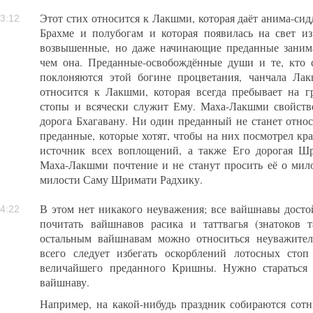
Этот стих относится к Лакшми, которая даёт анима-сидд
3:12
Брахме и полубогам и которая появилась на свет из
возвышенные, но даже начинающие преданные заним
чем она. Преданные-освобождённые души и те, кто 
поклоняются этой богине процветания, чанчала Ла
относится к Лакшми, которая всегда пребывает на г
стопы и всячески служит Ему. Маха-Лакшми свойстве
дорога Бхагавану. Ни один преданный не станет относ
преданные, которые хотят, чтобы на них посмотрел к
источник всех воплощений, а также Его дорогая Ш
Маха-Лакшми почтение и не станут просить её о мил
милости Саму Шримати Радхику.
В этом нет никакого неуважения; все вайшнавы дост
4:22
почитать вайшнавов расика и таттвагья (знатоков т
остальным вайшнавам можно относиться неуважите
всего следует избегать оскорблений лотосных стоп 
величайшего преданного Кришны. Нужно стараться 
вайшнаву.
Например, на какой-нибудь праздник собираются сотн