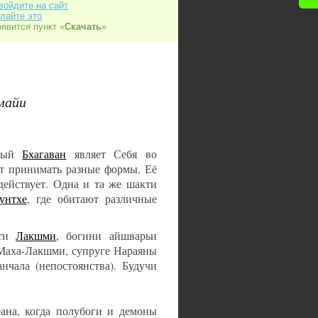
войдите на сайт
лайте это
оявится пункт «
Скачать
»
майи
иный
Бхагаван
являет Себя во
ет принимать разные формы. Её
действует. Одна и та же шакти
унтхе
, где обитают различные
сти
Лакшми
, богини айшварьи
к Маха-Лакшми, супруге Нараяны
нчала (непостоянства). Будучи
ана, когда полубоги и демоны