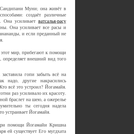
 Сандипани Муни; она живёт в
пособами: создаёт различные
и. Она усиливает
ватсалья-расу
ы. Она усиливает все расы и
жанананды, и если преданный не
я.
 этот мир, прибегают к помощи
, определяет внешний вид того
 заставила гопи забыть всё на
к надо, другие накрасились
Кто всё это устроил? Йогамайя.
отни раз усиливало их красоту.
ной браслет на шею, а ожерелье
зумительно ты сегодня надела
то устраивает Йогамайя.
. При помощи Йогамайи Кришна
ря ей существует Его мугдхата