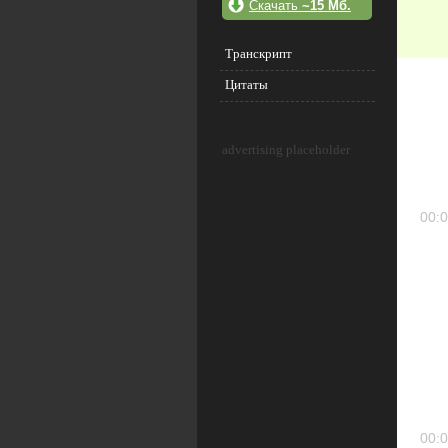
Скачать
~15 Мб.
Транскрипт
Цитаты
advertising placeholder
00:0
00:0