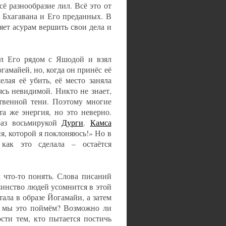
ё разнообразие лил. Всё это от
я Бхагавана и Его преданных. В
яет асурам вершить свои дела и
л Его рядом с Яшодой и взял
амайей, но, когда он принёс её
лая её убить, её место заняла
ясь невидимой. Никто не знает,
ственной тени. Поэтому многие
а же энергия, но это неверно.
раз восьмирукой
Дурги
.
Камса
ня, которой я поклоняюсь!» Но в
как это сделала – остаётся
 что-то понять. Слова писаний
шинство людей усомнится в этой
ала в образе Йогамайи, а затем
к мы это поймём? Возможно ли
сти тем, кто пытается постичь