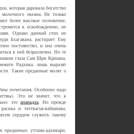
хи, которая даровала богатство
 молочного океана. Не только
ают более высокое положение,
стремится к освобождению, не
кшми. Однако данный стих не
руди Бхагавана, растирает Ему
нно постоянство, и она очень
иться к ней безразлично. Но те
раешком глаза Сам Шри Кришна,
римати Радхика, лишь выразят
ости. Такие преданные молят о
ойны почитания. Особенно надо
аттвы). Это не значит, что к
льно: это
апарадха
. Но прежде
расика и таттвагья-вайшнава,
всем сердцем служить такому
и преданных: уттама-адхикари,