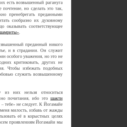
них есть возвышенный рагануга
 почтение, но сделать это так,
но пренебрегать преданными
итать сообразно их духовному
до оказывать соответствующее
шамриты»
.
возвышенный преданный никого
тье, и в страдании. Он служит
ин особого уважения, но это не
одних критиковать, других не
ия. Чтобы избежать подобных
любовью служить возвышенному
из них нельзя относиться
йно почитания, ибо это
шакти
 – тебе» не следует. К Йогамайе
 меня милость, избавь от жажды
льзовать её в корыстных целях
 всем проявлениям Йогамайи мы