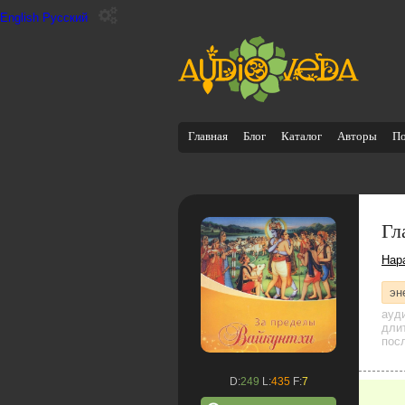
English
Русский
Главная
Блог
Каталог
Авторы
П
Гл
Нар
эн
ауд
дли
посл
D:
249
L:
435
F:
7