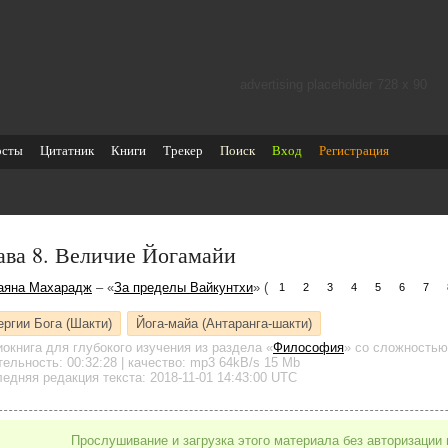
advertising placeholder 728 х 90
осты
Цитатник
Книги
Трекер
Поиск
Вход
Регистрация
ава 8. Величие Йогамайи
аяна Махарадж
– «
За пределы Вайкунтхи
» (
1
2
3
4
5
6
7
ергии Бога (Шакти)
Йога-майа (Антаранга-шакти)
иокнига для глубокого изучения
из раздела «
Философия
»
со сложностью 
тельность:
00:32:28
| качество:
mp3
64kB/s
15 Mb
едняя редакция текста: 2018-11-01 14:43:00 UTC
Прослушивание и загрузка этого материала без авторизации 