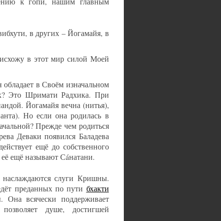
ению к гопи, нашим главным
ибхути, в других – Йогамайя, в
 нисхожу в этот мир силой Моей
н обладает в Своём изначальном
ик? Это Шримати Радхика. При
андой. Йогамайя вечна (нитья),
нанта). Но если она родилась в
начальной? Прежде чем родиться
рева Деваки появился Баладева
действует ещё до собственного
у её ещё называют Сáнатани.
м наслаждаются слуги Кришны.
ведёт преданных по пути
бхакти
. Она всячески поддерживает
позволяет душе, достигшей