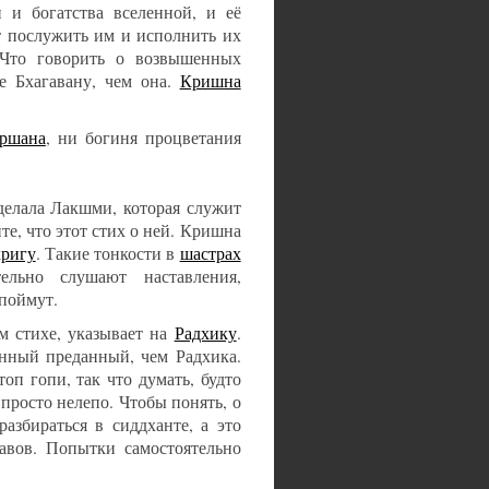
 и богатства вселенной, и её
т послужить им и исполнить их
 Что говорить о возвышенных
е Бхагавану, чем она.
Кришна
ршана
, ни богиня процветания
делала Лакшми, которая служит
е, что этот стих о ней. Кришна
ригу
. Такие тонкости в
шастрах
ельно слушают наставления,
 поймут.
м стихе, указывает на
Радхику
.
енный преданный, чем Радхика.
оп гопи, так что думать, будто
просто нелепо. Чтобы понять, о
азбираться в сиддханте, а это
авов. Попытки самостоятельно