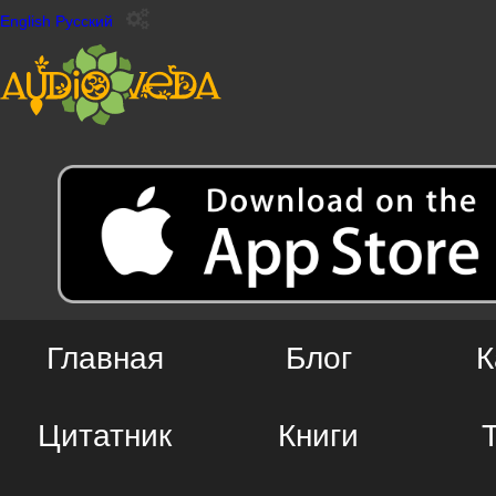
English
Русский
Главная
Блог
К
Цитатник
Книги