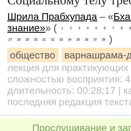
Шрила Прабхупада
– «
Бха
знание»
» (
1
2
3
4
5
6
7
8
9
)
27
28
29
30
31
32
33
34
35
36
37
38
общество
варнашрама-
лекция для практикующих
сложностью восприятия: 4
длительность:
00:28:17
| к
последняя редакция текст
Прослушивание и заг