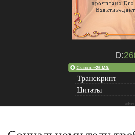
D:
26
Скачать
~26 Мб.
Транскрипт
Цитаты
adver
Социальному телу тре