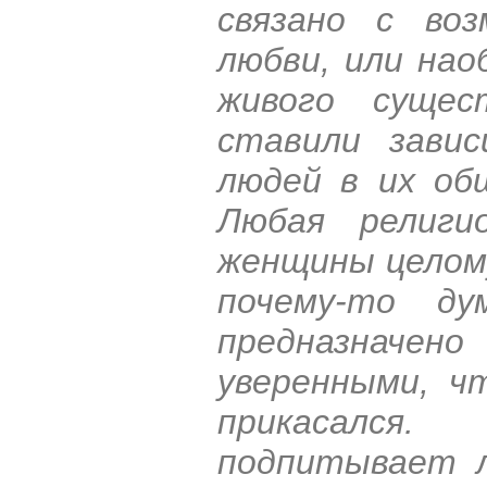
связано с во
любви, или нао
живого суще
ставили завис
людей в их о
Любая религи
женщины целому
почему-то д
предназнач
уверенными, ч
прикасался.
подпитывает л