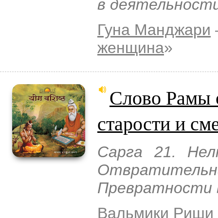
в деятельност
Гуна Манджари
женщина
»
Слово Рамы 
старости и см
Сарга 21. Нел
Отвратитель
Превратности 
Вальмики Риши