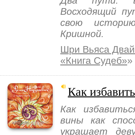
Два пути: в
Восходящий пу
свою истори
Кришной.
Шри Вьяса Двай
«Книга Судеб»
»
Как избавить
Как избавить
вины как спос
украшает деву