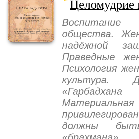
Целомудрие 
Воспитание 
общества. Же
надёжной за
Праведные же
Психология жен
культура. 
«Гарбадхана
Материаль
привилегиров
должны быть
«брахмана»