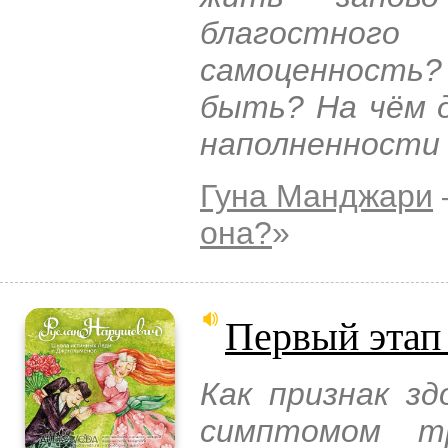
благостног
самоценность? 
быть? На чём 
наполненности 
Гуна Манджари
она?
»
Первый этап
Как признак з
симптомом тр