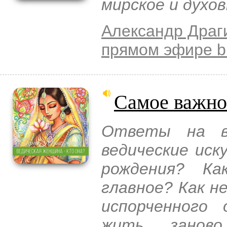
мирское и духо
Александр Драг
прямом эфире b
Самое важно
Ответы на во
ведические иск
рождения? Ка
главное? Как н
испорченного
жить заново