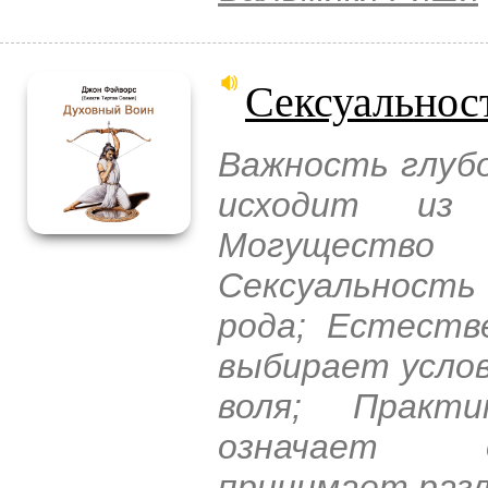
Сексуальнос
Важность глуб
исходит из 
Могущество
Сексуальность
рода; Естеств
выбирает услов
воля; Практ
означает о
принимает разл