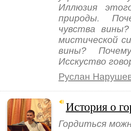
Иллюзия этог
природы. По
чувства вины?
мистической си
вины? Поче
Исскуство гов
Руслан Наруше
История о г
Гордиться можн