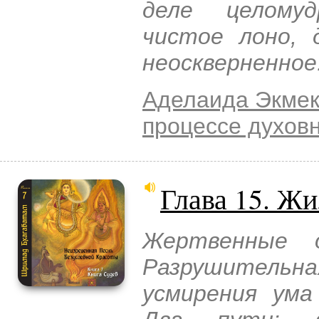
деле целому
чистое лоно, 
неоскверненное
Аделаида Экмек
процессе духов
Глава 15. Жи
Жертвенные о
Разрушитель
усмирения ума