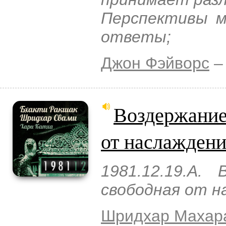
Перспективы м
ответы;
Джон Фэйворс
–
Воздержание 
от наслаждени
1981.12.19.A.
свободная от н
Шридхар Махар