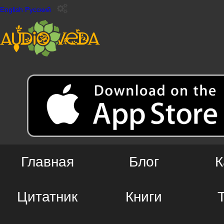
English
Русский
Главная
Блог
К
Цитатник
Книги