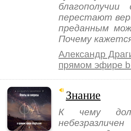
благополучии
перестают вери
преданным мо
Почему кажется
Александр Драг
прямом эфире b
Знание
К чему дол
небезразличе