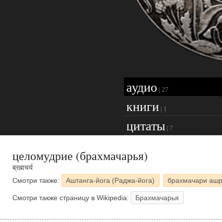
аудио
|
27
книги
|
1
цитаты
|
7
целомудрие (брахмачарья)
ब्रह्मचर्य
Смотри также:
Аштанга-йога (Раджа-йога)
брахмачари аш
Смотри также страницу в Wikipedia:
Брахмачарья