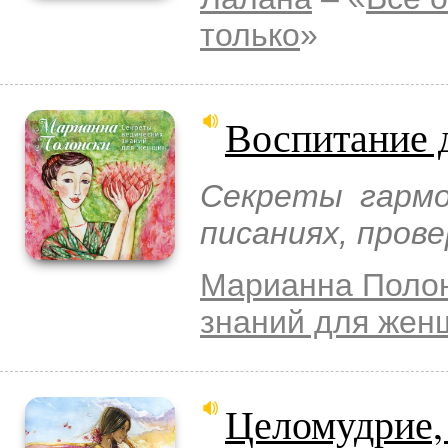
только
»
Воспитание 
Секреты гармо
писаниях, пров
Марианна Поло
знаний для жен
Целомудрие,