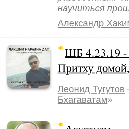
научиться про
Александр Хаки
ШБ 4.23.19 
Притху домой,
Леонид Тугутов
Бхагаватам
»
Аскетизм