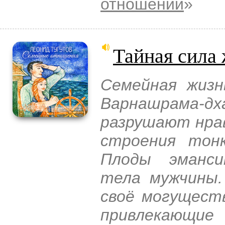
отношений
»
Тайная сила
Семейная жизн
Варнашрама-дх
разрушают нрав
строения тон
Плоды эманси
тела мужчины.
своё могущест
привлекающие