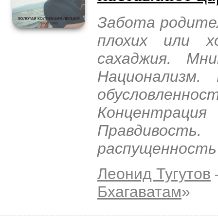
Забота родител
плохих или х
сахаджия. Мни
Национализм.
обусловленнос
Концентрация 
Правдивост
распущенность
Леонид Тугутов
Бхагаватам
»