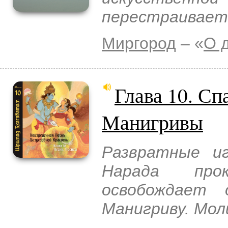
перестраивает 
Миргород
– «
О 
Глава 10. Сп
Манигривы
Развратные и
Нарада про
освобождает 
Манигриву. Мол