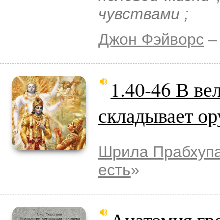
чувствами ;
Джон Фэйворс
–
1.40-46 В в
складывает о
Шрила Прабхуп
есть
»
Анатомия гр