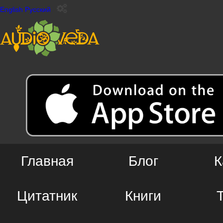
English
Русский
Главная
Блог
К
Цитатник
Книги