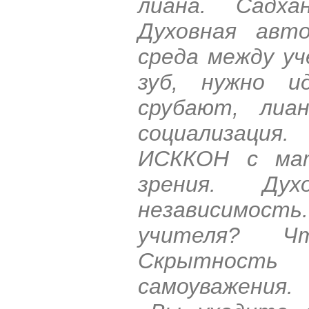
лиана. Садха
Духовная авто
среда между уч
зуб, нужно и
срубают, лиа
социализация
ИСККОН с мат
зрения. Ду
независимост
учителя? Чт
Скрытность
самоуважения