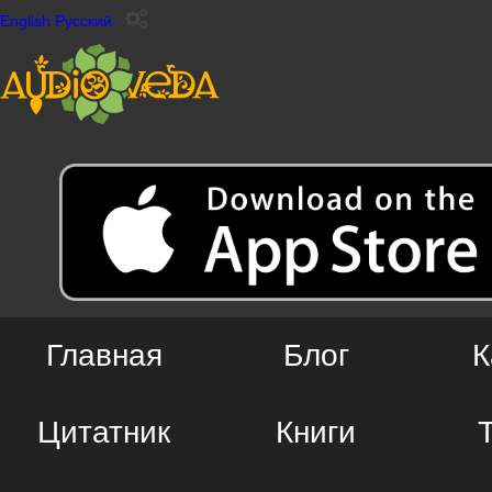
English
Русский
Главная
Блог
К
Цитатник
Книги