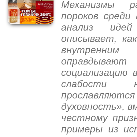
Механизмы р
пороков среди 
анализ иде
описывает, ка
внутренни
оправдываю
социализацию 
слабости 
прославляю
духовность», в
честному приз
примеры из и