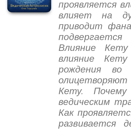
проявляется вл
влияет на д
приводит фана
подвергается
Влияние Кету
влияние Кет
рождения во 
олицетворяют 
Кету. Почем
ведическим тр
Как проявляетс
развивается д