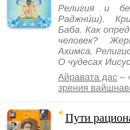
Религия и бе
Раджни́ш). К
Баба. Как опре
человек? Же
Ахимса. Религи
О чудесах Иису
Айравата дас
– 
зрения вайшнав
Пути рацион