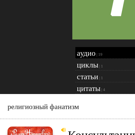
аудио
|
19
циклы
|
1
статьи
|
1
цитаты
|
4
религиозный фанатизм
Консультаци