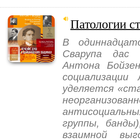
Патологии с
В одиннадцат
Сварупа дас 
Антона Бойзен
социализации 
уделяется «ст
неорганиз
антисоциаль
группы, банды
взаимной вы