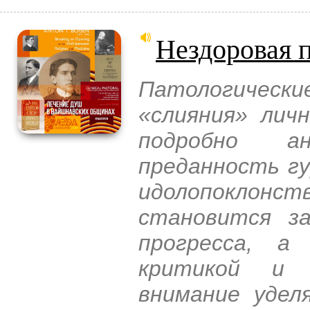
Нездоровая 
Патологичес
«слияния» лич
подробно ан
преданность г
идолопоклонс
становится за
прогресса, а
критикой и 
внимание удел