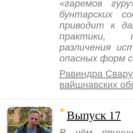
«гаремов гур
бунтарских со
приводит к д
практики, п
различения ис
опасных форм 
Равиндра Свару
вайшнавских о
Выпуск 17
В чём причин