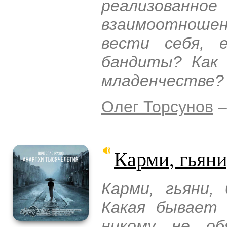
реализованно
взаимоотношен
вести себя, 
бандиты? Как 
младенчестве?
Олег Торсунов
–
Карми, гьяни
Карми, гьяни,
Какая бывает
никому не об