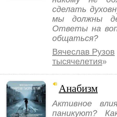
сделать духов
мы должны де
Ответы на воп
общаться?
Вячеслав Рузов
тысячелетия
»
Анабизм
Активное вли
паникуют? Ка