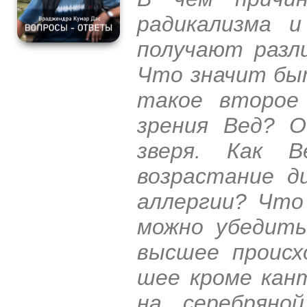
радикализма 
получают разл
Что значит бы
такое второе
зрения Вед? О
зверя. Как 
возрастание д
аллергии? Что
можно убедить
высшее происх
шее кроме кан
на серебряно