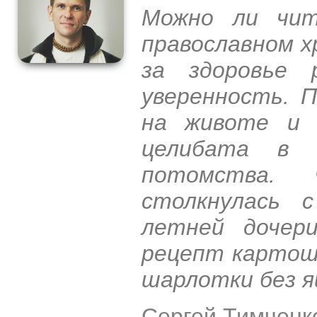
Можно ли чи
православном х
за здоровье 
уверенность. 
на животе и 
целибата в 
потомства.
столкнулась 
летней дочер
рецепт картош
шарлотки без я
Сергей Тимченк