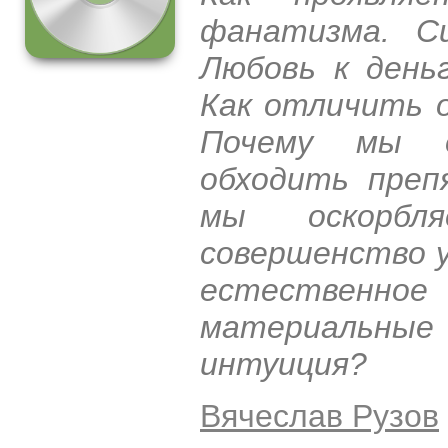
фанатизма. Си
Любовь к день
Как отличить о
Почему мы о
обходить преп
мы оскорбл
совершенство 
естественно
материальны
интуиция?
Вячеслав Рузов