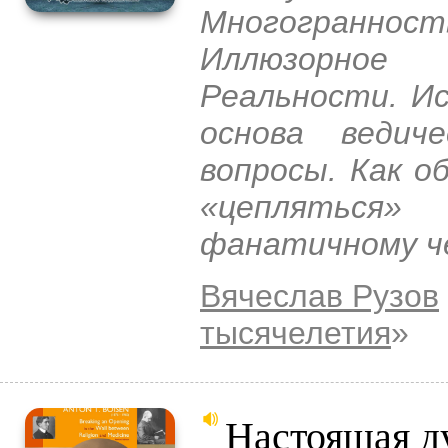
Многограннос
Иллюзорное
Реальности. Ис
основа ведич
вопросы. Как 
«цепляться»
фанатичному ч
Вячеслав Рузов
тысячелетия
»
Настоящая д