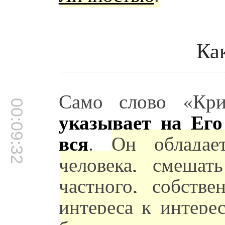
Ка
Само слово «Кр
00:09:32
указывает на Его
вся
.
Он обладае
человека, смещат
частного, собстве
интереса к интере