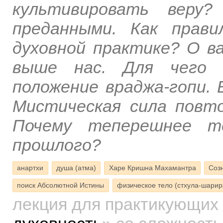
культивировать веру
преданными. Как прави
духовной практике? О в
выше нас. Для чего 
положение враджа-гопи. 
Мистическая сила повт
Почему теперешнее т
прошлого?
анартхи
душа (атма)
Харе Кришна Махамантра
Соз
поиск Абсолютной Истины
физическое тело (стхула-шарир
лекция для практикующих