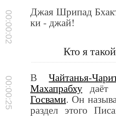
Джая Шрипад Бхак
00:00:02
ки - джай!
Кто я тако
В
Чайтанья-Чари
00:00:25
Махапрабху
даёт 
Госвами
. Он назыв
раздел этого Писа