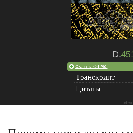
D:
45
Скачать
~54 Мб.
Транскрипт
Цитаты
adver
Почему нет в жизни сч