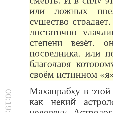
или ложных пред
существо страдает
достаточно удачли
степени везёт, 
посредника, или п
благодаря котором
своём истинном «я»
Махапрабху в этой
00:19:25
как некий астро
человеку. Астролог