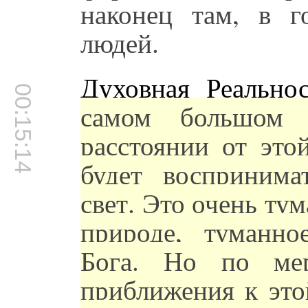
наконец там, в г
людей.
Духовная Реальн
00:15:14
самом большом 
расстоянии от это
будет воспринима
свет. Это очень ту
природе, туманно
Бога. Но по мер
приближения к это