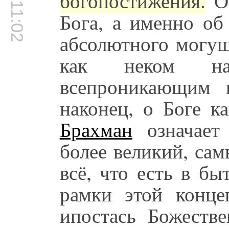
00:11:02
богопостижения.
Он
Бога, а именно об
абсолютного могущ
как неком нач
всепроникающим 
наконец, о Боге к
Брахман
означает
более великий, са
всё, что есть в б
рамки этой конц
ипостась Божестве