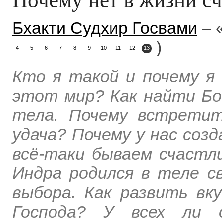
Бхакти Судхир Госвами
– 
)
4
5
6
7
8
9
10
11
12
13
Кто я такой и почему я
этот мир? Как найти Бо
тела. Почему встретит
удача? Почему у нас соз
всё-таки бываем счастли
Индра родился в теле св
выбора. Как развить вк
Господа? У всех ли 