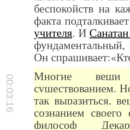
беспокойств на ка
факта подталкивает
учителя
. И
Санатан
фундаментальный,
Он спрашивает:«Кт
Многие вещи 
00:03:16
существованием. Н
так выразиться, в
сознанием своего 
философ Дека