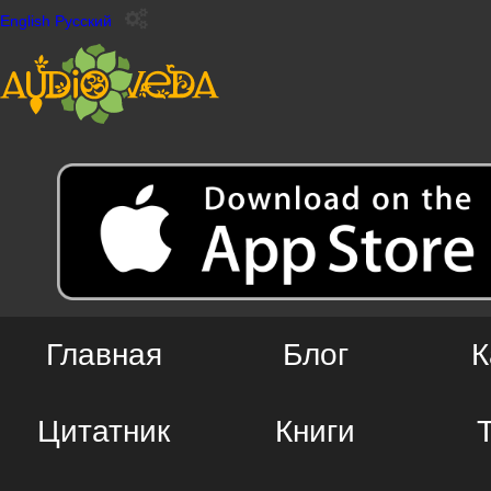
English
Русский
Главная
Блог
К
Цитатник
Книги