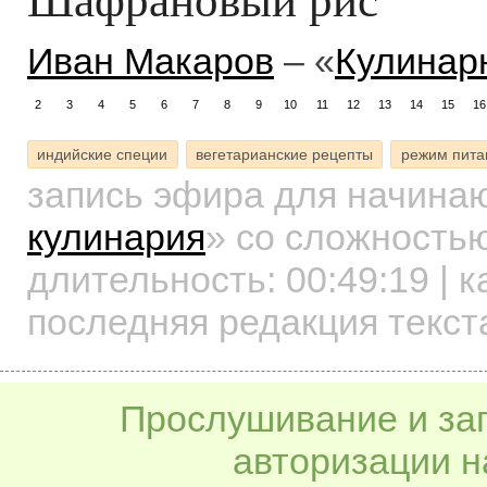
Иван Макаров
– «
Кулинарн
2
3
4
5
6
7
8
9
10
11
12
13
14
15
16
индийские специи
вегетарианские рецепты
режим пита
запись эфира для начин
кулинария
»
со сложностью
длительность:
00:49:19
| к
последняя редакция текст
Прослушивание и заг
авторизации н