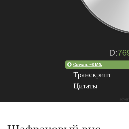
D:
76
Скачать
~8 Мб.
Транскрипт
Цитаты
adver
Шафрановый рис