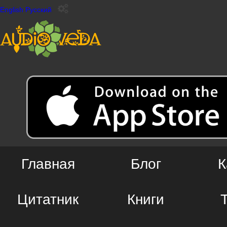
English
Русский
Главная
Блог
К
Цитатник
Книги